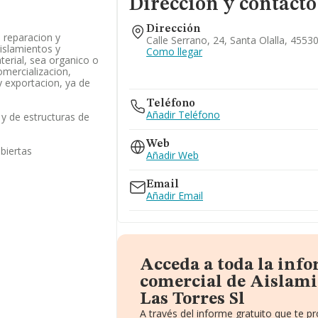
Dirección y contacto
Dirección
, reparacion y
Calle Serrano, 24, Santa Olalla, 4553
islamientos y
Como llegar
terial, sea organico o
omercializacion,
y exportacion, ya de
Teléfono
Añadir Teléfono
 y de estructuras de
Web
biertas
Añadir Web
Email
Añadir Email
Acceda a toda la inf
comercial de Aislami
Las Torres Sl
A través del informe gratuito que te 