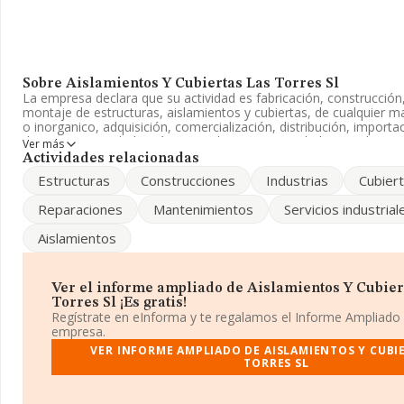
Sobre Aislamientos Y Cubiertas Las Torres Sl
La empresa declara que su actividad es fabricación, construcción
montaje de estructuras, aislamientos y cubiertas, de cualquier ma
o inorganico, adquisición, comercialización, distribución, importa
de ma. La sociedad está registrada como Sociedad Limitada. Tie
Ver más
'%cnae%'. La compañía no tiene actividad en mercados exteriore
Actividades relacionadas
Estructuras
Construcciones
Industrias
Cubier
La empresa
Aislamientos y Cubiertas Las Torres S.L
, con CI
situada en Calle Serrano núm. 24, (45530), en el municipio de Sant
Reparaciones
Mantenimientos
Servicios industrial
Toledo, Castilla-la Mancha.
Aislamientos
En base a la información de la que dispone INFORMA sobre 5.43
facturación en el ámbito nacional alcanza los 858 millones de eu
la facturación de ventas entre todas las compañías asciende a lo
Teniendo en cuenta la información sobre Toledo, en la base d
Ver el informe ampliado de Aislamientos Y Cubier
constan 107 empresas, cuyas ventas han obtenido los 16 millone
Torres Sl ¡Es gratis!
último, con el fin de ampliar la información relativa al ámbito de
Regístrate en eInforma y te regalamos el Informe Ampliado
de empleados es de 1; la media de antigüedad desde la constituc
empresa.
VER INFORME AMPLIADO DE AISLAMIENTOS Y CUBI
TORRES SL