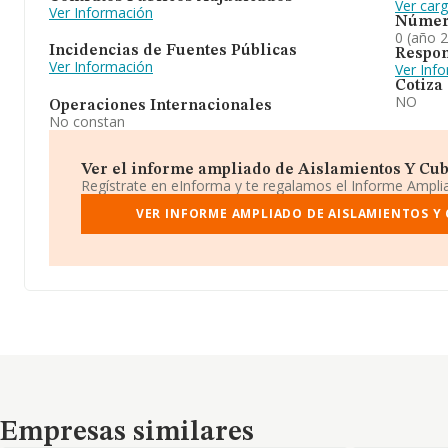
Ver car
Ver Información
Númer
0 (año 
Incidencias de Fuentes Públicas
Respon
Ver Información
Ver Inf
Cotiza
NO
Operaciones Internacionales
No constan
Ver el informe ampliado de Aislamientos Y Cubie
Regístrate en eInforma y te regalamos el Informe Ampl
VER INFORME AMPLIADO DE AISLAMIENTOS Y 
Empresas similares
Empresas similares