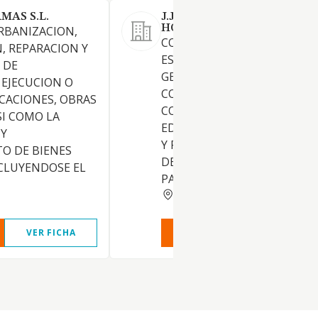
MAS S.L.
J.J.F. 2005 ESTRUCTURAS D
HORMIGON S.L.
RBANIZACION,
CONSTRUCCION DE
, REPARACION Y
ESTRUCTURAS DE HORMIGO
 DE
GENERAL. CONSTRUCCION
 EJECUCION O
COMPLETA, REPARACION Y
ICACIONES, OBRAS
CONSERVACION DE OBRAS Y
SI COMO LA
EDIFICACIONES. CONSOLIDA
Y
Y PREPARACION DE TERRENO
O DE BIENES
DEMOLICIONES, PERFORACI
CLUYENDOSE EL
PARA ALUMBRAMIENTO DE 
TOLEDO
VER FICHA
VER INFORME
VER FIC