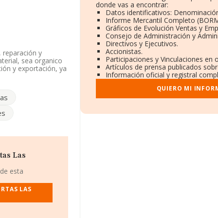
donde vas a encontrar:
Datos identificativos: Denominación
Informe Mercantil Completo (BORM
Gráficos de Evolución Ventas y Emp
Consejo de Administración y Admini
Directivos y Ejecutivos.
Accionistas.
, reparación y
Participaciones y Vinculaciones en 
terial, sea organico
Artículos de prensa publicados sob
ción y exportación, ya
Información oficial y registral comp
ne CNAE: 4341 -
s.
QUIERO MI INFOR
tas
F B45524246, está
a Olalla, provincia de
es
7 compañías, la
ros y el promedio de
s 157 mil euros.
e datos INFORMA
tas Las
s de euros. Por
 la empresa, la media
 de esta
ión es de 21 años.
ERTAS LAS