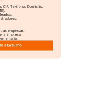
, CIF, Teléfono, Domicilio.
E).
leados.
stradores.
otras empresas.
re la empresa.
lementaria.
ME GRATUITO