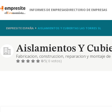
INFORMES DE EMPRESAS
DIRECTORIO DE EMPRESAS
EMPRESITE ESPAÑA
AISLAMIENTOS Y CUBIERTAS LAS TORRES SL
Aislamientos Y Cubie
Fabricacion, construccion, reparacion y montaje de 
material, sea organico o inorganico, adquisicion, co
0
/5
( 0 votos)
exportacion, ya de ma