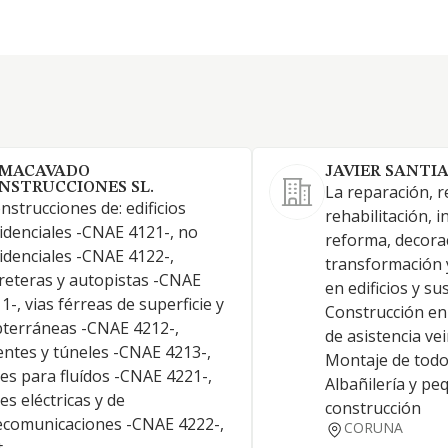
MACAVADO
JAVIER SANTIA
NSTRUCCIONES SL.
La reparación, r
nstrucciones de: edificios
rehabilitación, i
idenciales -CNAE 4121-, no
reforma, decora
idenciales -CNAE 4122-,
transformación 
reteras y autopistas -CNAE
en edificios y su
1-, vias férreas de superficie y
Construcción en 
terráneas -CNAE 4212-,
de asistencia ve
ntes y túneles -CNAE 4213-,
Montaje de todo
es para fluídos -CNAE 4221-,
Albañilería y pe
es eléctricas y de
construcción
ecomunicaciones -CNAE 4222-,
CORUNA