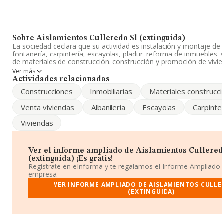
Sobre Aislamientos Culleredo Sl (extinguida)
La sociedad declara que su actividad es instalación y montaje de a
fontanería, carpintería, escayolas, pladur. reforma de inmuebles. 
de materiales de construcción. construcción y promoción de vivi
está registrada como Sociedad Limitada. La actividad de referen
Ver más
corresponde a '%cnae%', cuyo Código es 4324. La compañía no ti
Actividades relacionadas
mercados exteriores.
Construcciones
Inmobiliarias
Materiales construcc
Ha habido un descenso en cuanto al número de empleados y ten
Venta viviendas
Albanileria
Escayolas
Carpinte
información disponible en INFORMA, ha dispuesto de un númer
encima de la media de sector.
Viviendas
Para saber más puedes acceder a su página web en este enlace
www.aislamientosculleredo.com
.
Ver el informe ampliado de Aislamientos Cullered
La sociedad
Aislamientos Culleredo S.L (extinguida)
, con NI
(extinguida) ¡Es gratis!
encuentra en Calle Falperra núm. 72 Bj, (15007), A Coruña, Galicia
Regístrate en eInforma y te regalamos el Informe Ampliado
empresa.
En base a la información de la que dispone INFORMA sobre 13.8
VER INFORME AMPLIADO DE AISLAMIENTOS CULLE
facturación en el ámbito nacional alcanza los 4.510 millones de e
(EXTINGUIDA)
todas las compañías es de 325 mil euros de ventas en 2012. Resp
información de la provincia (hablamos de A Coruña), en la bas
aparecen 277 empresas, cuyas ventas en 2012 han alcanzado los
euros. Por último, con el fin de ampliar la información relativa al