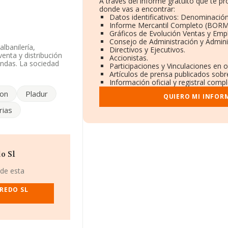
A través del informe gratuito que te 
donde vas a encontrar:
Datos identificativos: Denominación
Informe Mercantil Completo (BORM
Gráficos de Evolución Ventas y Emp
Consejo de Administración y Admini
lbanilería,
Directivos y Ejecutivos.
venta y distribución
Accionistas.
endas. La sociedad
Participaciones y Vinculaciones en 
cia CNAE
Artículos de prensa publicados sobr
ene actividad en
Información oficial y registral comp
ion
Pladur
QUIERO MI INFOR
iendo en cuenta la
rias
o de empleados por
o Sl
F B70068101, se
.
 de esta
70 compañías, la
REDO SL
uros y la media entre
ecto a la
e de datos de INFORMA
 103 millones de
 ámbito de la