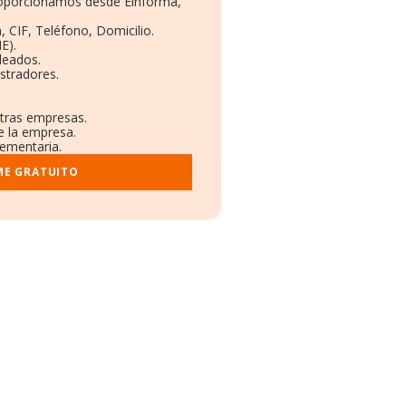
proporcionamos desde Einforma,
, CIF, Teléfono, Domicilio.
E).
leados.
stradores.
otras empresas.
e la empresa.
lementaria.
ME GRATUITO