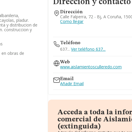
Dirección y contacto
Dirección
lbanileria,
Calle Falperra, 72 - Bj, A Coruña, 15
cayolas, pladur.
Como llegar
ta y distribucion de
n. construccion y
Teléfono
as
637...
Ver teléfono 637...
s en obras de
Web
www.aislamientosculleredo.com
Email
Añadir Email
Acceda a toda la inf
comercial de Aislami
(extinguida)