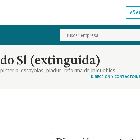
AÑA
Buscar
do Sl (extinguida)
rpinteria, escayolas, pladur. reforma de inmuebles.
 construccion y promocion de viviendas
DIRECCIÓN Y CONTACTO
IN