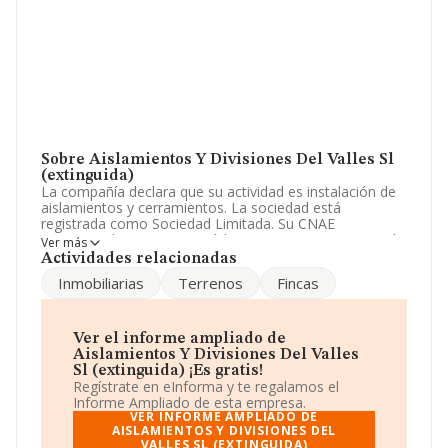
Sobre Aislamientos Y Divisiones Del Valles Sl
(extinguida)
La compañía declara que su actividad es instalación de
aislamientos y cerramientos. La sociedad está
registrada como Sociedad Limitada. Su CNAE
corresponde a 4324 con código '%cnae%'. La compañía
Ver más
no tiene actividad en mercados exteriores.
Actividades relacionadas
Inmobiliarias
Terrenos
Fincas
Acerca de los empleados, ha contado con una
reducción del 32% y teniendo en cuenta la información
disponible en INFORMA, ha dispuesto de un número de
empleados por encima de la media de sector.
Ver el informe ampliado de
Aislamientos Y Divisiones Del Valles
Para más información es posible contactar a través del
Sl (extinguida) ¡Es gratis!
teléfono 937233689 y su correo es
info@adiva.es
. Su
Regístrate en eInforma y te regalamos el
página web es
www.adiva.es
.
Informe Ampliado de esta empresa.
VER INFORME AMPLIADO DE
La sociedad española
AISLAMIENTOS Y DIVISIONES DEL
Aislamientos y Divisiones del
VALLES SL (EXTINGUIDA)
Valles S.L (extinguida)
, CIF B62423785, está situada