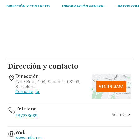
DIRECCIÓN Y CONTACTO
INFORMACIÓN GENERAL
DATOS COM
Dirección y contacto
Dirección
Calle Bruc, 104, Sabadell, 08203,
Barcelona
VER EN MAPA
Como llegar
Teléfono
Ver más
937233689
937102889
Web
www.adiva.es