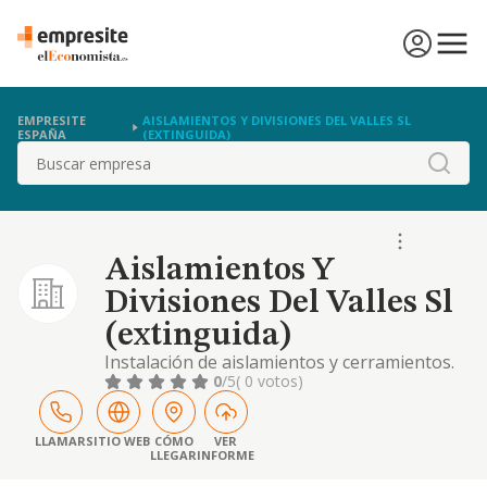
EMPRESITE
AISLAMIENTOS Y DIVISIONES DEL VALLES SL
ESPAÑA
(EXTINGUIDA)
Buscar
Aislamientos Y
Divisiones Del Valles Sl
(extinguida)
Instalación de aislamientos y cerramientos.
0
/5
( 0 votos)
LLAMAR
SITIO WEB
CÓMO
VER
LLEGAR
INFORME