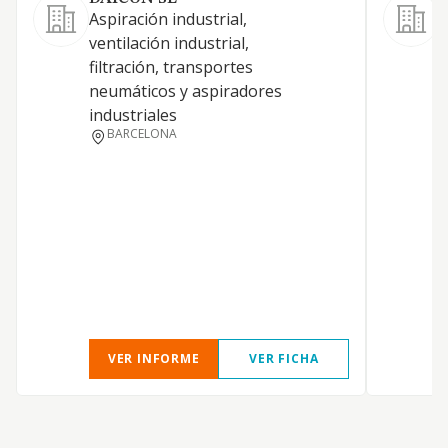
Aspiración industrial,
L
ventilación industrial,
filtración, transportes
neumáticos y aspiradores
industriales
BARCELONA
V
T
VER INFORME
VER FICHA