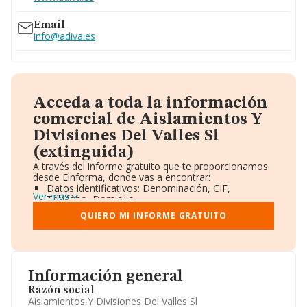
Email
info@adiva.es
Acceda a toda la información
comercial de Aislamientos Y
Divisiones Del Valles Sl
(extinguida)
A través del informe gratuito que te proporcionamos
desde Einforma, donde vas a encontrar:
Datos identificativos: Denominación, CIF,
Ver más
Teléfono, Domicilio.
Informe Mercantil Completo (BORME).
QUIERO MI INFORME GRATUITO
Gráficos de Evolución Ventas y Empleados.
Consejo de Administración y Administradores.
Directivos y Ejecutivos.
Accionistas.
Participaciones y Vinculaciones en otras empresas.
Información general
Artículos de prensa publicados sobre la empresa.
Información oficial y registral complementaria.
Razón social
Aislamientos Y Divisiones Del Valles Sl