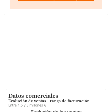
en Calle Bruc núm. 104, (08203), Sabadell, Barcelona,
Cataluña.
En relación con el sector y disponiendo de los datos de
hasta 13.870 empresas, a nivel nacional la facturación
asciende a 4.510 millones de euros y se calcula un
promedio de facturación de 325 mil euros entre todas
las compañías. Como información adicional de interés,
la media de antigüedad desde la constitución es de 17
años. Los empleados de media son 3.
Datos comerciales
Evolución de ventas - rango de facturación
Entre 1,5 y 3 millones €
Evolución de las ventas