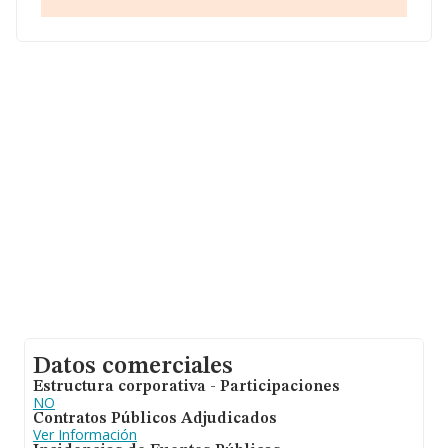
todas las compañías es de 316 mil euros de ventas en
2018. En relación con la información de la provincia de
Cádiz, en la base de datos INFORMA constan 506
empresas, con ventas en 2018 de hasta 113 millones de
euros. Como información adicional de interés, la media
de empleados es de 3; la antigüedad alcanza los 19
años desde la constitución.
Datos comerciales
Estructura corporativa - Participaciones
NO
Contratos Públicos Adjudicados
Ver Información