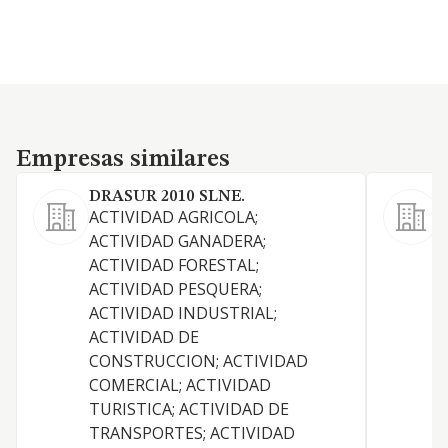
Empresas similares
Empresas similares
DRASUR 2010 SLNE.
ACTIVIDAD AGRICOLA;
E
ACTIVIDAD GANADERA;
i
ACTIVIDAD FORESTAL;
i
ACTIVIDAD PESQUERA;
f
ACTIVIDAD INDUSTRIAL;
c
ACTIVIDAD DE
p
CONSTRUCCION; ACTIVIDAD
i
COMERCIAL; ACTIVIDAD
c
TURISTICA; ACTIVIDAD DE
m
TRANSPORTES; ACTIVIDAD
a