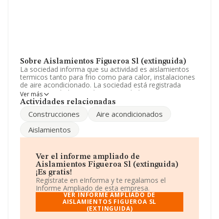
Sobre Aislamientos Figueroa Sl (extinguida)
La sociedad informa que su actividad es aislamientos
termicos tanto para frio como para calor, instalaciones
de aire acondicionado. La sociedad está registrada
como Sociedad Limitada. Su actividad CNAE es
Ver más
'Fontanería, instalaciones de sistemas de calefacción y
Actividades relacionadas
aire acondicionado' con código 4322. No realiza
Construcciones
Aire acondicionados
actividad de importación y/o exportación.
Aislamientos
Para más información es posible contactar a través del
teléfono 956311723 y su email es
gerencia@aislamientos-figueroa.com
.
Ver el informe ampliado de
La sociedad española
Aislamientos Figueroa S.L
Aislamientos Figueroa Sl (extinguida)
(extinguida)
, con CIF B11631900, está situada en Calle
¡Es gratis!
Newton G3, (11407), Jerez De La Frontera, provincia de
Regístrate en eInforma y te regalamos el
Cádiz, Andalucía.
Informe Ampliado de esta empresa.
VER INFORME AMPLIADO DE
En relación con el sector y disponiendo de los datos de
AISLAMIENTOS FIGUEROA SL
(EXTINGUIDA)
hasta 30.641 empresas, a nivel nacional la facturación
asciende a 9.687 millones de euros y la media entre