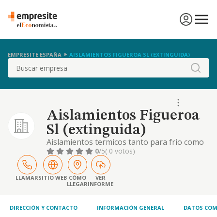
EMPRESITE ESPAÑA
AISLAMIENTOS FIGUEROA SL (EXTINGUIDA)
Buscar
Aislamientos Figueroa
Sl (extinguida)
Aislamientos termicos tanto para frio como
para calor, instalaciones de aire
0
/5
( 0 votos)
acondicionado
LLAMAR
SITIO WEB
CÓMO
VER
LLEGAR
INFORME
DIRECCIÓN Y CONTACTO
INFORMACIÓN GENERAL
DATOS COM