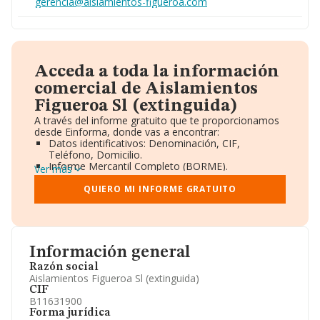
gerencia@aislamientos-figueroa.com
Acceda a toda la información
comercial de Aislamientos
Figueroa Sl (extinguida)
A través del informe gratuito que te proporcionamos
desde Einforma, donde vas a encontrar:
Datos identificativos: Denominación, CIF,
Teléfono, Domicilio.
Informe Mercantil Completo (BORME).
Ver más
Gráficos de Evolución Ventas y Empleados.
Consejo de Administración y Administradores.
QUIERO MI INFORME GRATUITO
Directivos y Ejecutivos.
Accionistas.
Participaciones y Vinculaciones en otras empresas.
Artículos de prensa publicados sobre la empresa.
Información oficial y registral complementaria.
Información general
Razón social
Aislamientos Figueroa Sl (extinguida)
CIF
B11631900
Forma jurídica