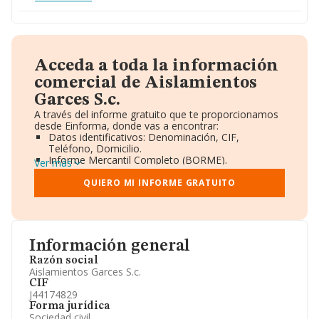
Acceda a toda la información
comercial de Aislamientos
Garces S.c.
A través del informe gratuito que te proporcionamos
desde Einforma, donde vas a encontrar:
Datos identificativos: Denominación, CIF,
Teléfono, Domicilio.
Informe Mercantil Completo (BORME).
Ver más
Gráficos de Evolución Ventas y Empleados.
Consejo de Administración y Administradores.
QUIERO MI INFORME GRATUITO
Directivos y Ejecutivos.
Accionistas.
Participaciones y Vinculaciones en otras empresas.
Artículos de prensa publicados sobre la empresa.
Información oficial y registral complementaria.
Información general
Razón social
Aislamientos Garces S.c.
CIF
J44174829
Forma jurídica
Sociedad civil