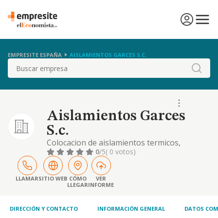
EMPRESITE ESPAÑA
AISLAMIENTOS GARCES S.C.
Buscar
Aislamientos Garces
S.c.
Colocacion de aislamientos termicos,
fonicos, etc.
0
/5
( 0 votos)
LLAMAR
SITIO WEB
CÓMO
VER
LLEGAR
INFORME
DIRECCIÓN Y CONTACTO
INFORMACIÓN GENERAL
DATOS COM