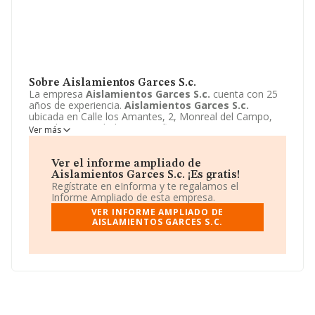
Sobre Aislamientos Garces S.c.
La empresa
Aislamientos Garces S.c.
cuenta con 25
años de experiencia.
Aislamientos Garces S.c.
ubicada en Calle los Amantes, 2, Monreal del Campo,
Teruel. Su actividad CNAE se fine como 4324 - Otras
Ver más
instalaciones en obras de construcción. El modelo de
sociedad de
Aislamientos Garces S.c.
es Sociedad
civil.
Ver el informe ampliado de
Aislamientos Garces S.c. ¡Es gratis!
Regístrate en eInforma y te regalamos el
Informe Ampliado de esta empresa.
VER INFORME AMPLIADO DE
AISLAMIENTOS GARCES S.C.