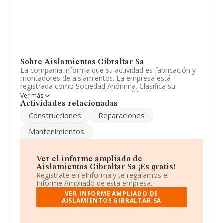
Sobre Aislamientos Gibraltar Sa
La compañía informa que su actividad es fabricación y
montadores de aislamientos. La empresa está
registrada como Sociedad Anónima. Clasifica su
actividad CNAE como '%cnae%', código 4324. La
Ver más
empresa opera en el mercado de las exportaciones.
Actividades relacionadas
Construcciones
Reparaciones
Acerca de la información en los distintos rankings: la
empresa ha caído 25 puestos en el ranking sectorial,
Mantenimientos
pasando del 92 al 117. En el ranking del sector, delante
de la empresa están compañías como, por ejemplo:
Lizar Cerrajeros 2006 S.L
y
Riegos y Filtros Ruiz
Sociedad Limitada
; éstas son algunas de las
Ver el informe ampliado de
empresas que están más abajo:
Grupo L & R
Aislamientos Gibraltar Sa ¡Es gratis!
Montajes Industriales Sociedad Limitada
y
Regístrate en eInforma y te regalamos el
Construcciones Sacovi S.L
. En el ranking nacional, ha
Informe Ampliado de esta empresa.
bajado 7.474 puestos, pasando de la posición 41.044 a
VER INFORME AMPLIADO DE
48.518. Las siguientes empresas la superan en el
AISLAMIENTOS GIBRALTAR SA
ranking:
Leferon S.L
y
Global Cosmetic Technology
Sociedad Limitada
, en cambio, entre las compañías
que se colocan por detrás podemos encontrar:
Dunas