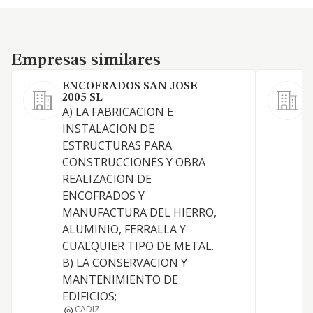
Empresas similares
Empresas similares
ENCOFRADOS SAN JOSE
2005 SL
D
A) LA FABRICACION E
A
INSTALACION DE
i
ESTRUCTURAS PARA
c
CONSTRUCCIONES Y OBRA
O
REALIZACION DE
C
ENCOFRADOS Y
r
MANUFACTURA DEL HIERRO,
I
ALUMINIO, FERRALLA Y
C
CUALQUIER TIPO DE METAL.
B) LA CONSERVACION Y
MANTENIMIENTO DE
EDIFICIOS;
CADIZ