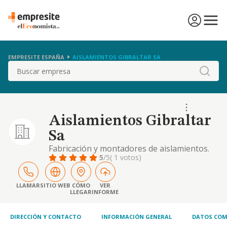
EMPRESITE ESPAÑA
AISLAMIENTOS GIBRALTAR SA
Buscar
Aislamientos Gibraltar
Sa
Fabricación y montadores de aislamientos.
5
/5
( 1 votos)
LLAMAR
SITIO WEB
CÓMO
VER
LLEGAR
INFORME
DIRECCIÓN Y CONTACTO
INFORMACIÓN GENERAL
DATOS COM