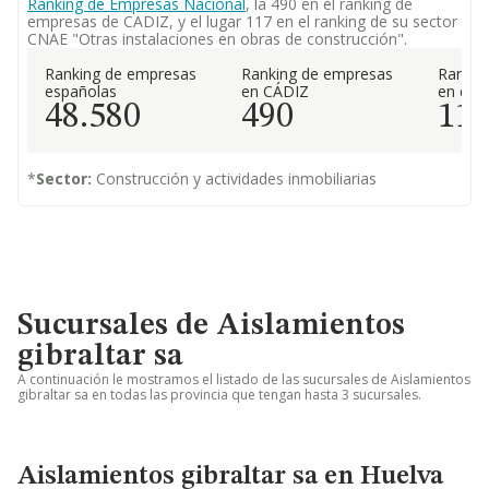
Ranking de Empresas Nacional
, la 490 en el ranking de
empresas de CADIZ, y el lugar 117 en el ranking de su sector
CNAE "Otras instalaciones en obras de construcción".
Ranking de empresas
Ranking de empresas
Rankin
españolas
en CÁDIZ
en el 
48.580
490
11
*
Sector:
Construcción y actividades inmobiliarias
Sucursales de Aislamientos
gibraltar sa
A continuación le mostramos el listado de las sucursales de Aislamientos
gibraltar sa en todas las provincia que tengan hasta 3 sucursales.
Aislamientos gibraltar sa en Huelva