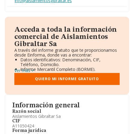
info@aislamientosgibraltar.es
Acceda a toda la información
comercial de Aislamientos
Gibraltar Sa
A través del informe gratuito que te proporcionamos
desde Einforma, donde vas a encontrar:
Datos identificativos: Denominación, CIF,
Teléfono, Domicilio.
Informe Mercantil Completo (BORME).
Ver más
Gráficos de Evolución Ventas y Empleados.
Consejo de Administración y Administradores.
QUIERO MI INFORME GRATUITO
Directivos y Ejecutivos.
Accionistas.
Participaciones y Vinculaciones en otras empresas.
Artículos de prensa publicados sobre la empresa.
Información oficial y registral complementaria.
Información general
Razón social
Aislamientos Gibraltar Sa
CIF
A11050424
Forma jurídica