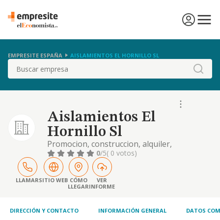
EMPRESITE ESPAÑA
AISLAMIENTOS EL HORNILLO SL
Buscar
Aislamientos El
Hornillo Sl
Promocion, construccion, alquiler,
compraventa de todo tipo de inmuebles y
0
/5
( 0 votos)
terrenos de naturaleza rustica y urbana, asi
como la compra, venta y distribucion de
materiales de aislamiento termico y acustico
LLAMAR
SITIO WEB
CÓMO
VER
LLEGAR
INFORME
y/o impermeabil
DIRECCIÓN Y CONTACTO
INFORMACIÓN GENERAL
DATOS COM