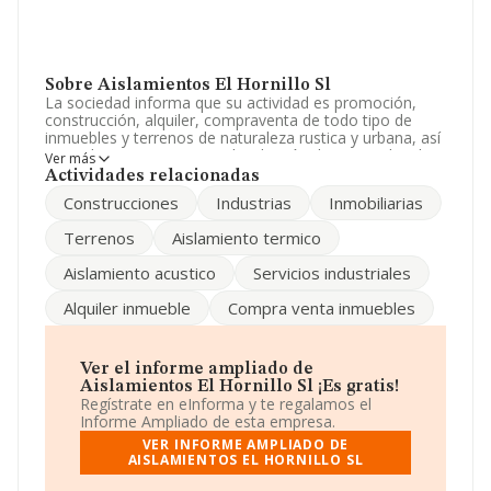
Sobre Aislamientos El Hornillo Sl
La sociedad informa que su actividad es promoción,
construcción, alquiler, compraventa de todo tipo de
inmuebles y terrenos de naturaleza rustica y urbana, así
como la compra, venta y distribución de materiales de
Ver más
aislamiento termico y acustico y/o impermeabil. La
Actividades relacionadas
sociedad está inscrita en el Registro Mercantil como
Construcciones
Industrias
Inmobiliarias
Sociedad Limitada. Su actividad CNAE es
'Establecimientos de bebidas' con código 5630. La
Terrenos
Aislamiento termico
empresa no tiene actividad en mercados exteriores.
Aislamiento acustico
Servicios industriales
Para comunicarse con sus oficinas, el número de
teléfono es 950348874.
Alquiler inmueble
Compra venta inmuebles
La empresa española
Aislamientos El Hornillo S.L
,
con CIF B04541553, está situada en Urbanización Bahia
El Palmer Ed Del Ponient, (04729), en el municipio de
Ver el informe ampliado de
Enix, en Almería, Andalucía.
Aislamientos El Hornillo Sl ¡Es gratis!
Regístrate en eInforma y te regalamos el
En base a la información de la que dispone INFORMA
Informe Ampliado de esta empresa.
sobre 66.566 compañías, la facturación en el ámbito
VER INFORME AMPLIADO DE
nacional alcanza los 5.524 millones de euros y se estima
AISLAMIENTOS EL HORNILLO SL
que el promedio de la facturación entre todas las
empresas es de 82 mil euros. Para aportar ulterior