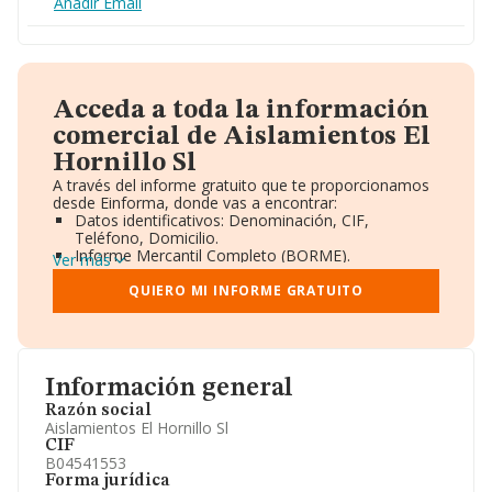
Añadir Email
Acceda a toda la información
comercial de Aislamientos El
Hornillo Sl
A través del informe gratuito que te proporcionamos
desde Einforma, donde vas a encontrar:
Datos identificativos: Denominación, CIF,
Teléfono, Domicilio.
Informe Mercantil Completo (BORME).
Ver más
Gráficos de Evolución Ventas y Empleados.
Consejo de Administración y Administradores.
QUIERO MI INFORME GRATUITO
Directivos y Ejecutivos.
Accionistas.
Participaciones y Vinculaciones en otras empresas.
Artículos de prensa publicados sobre la empresa.
Información oficial y registral complementaria.
Información general
Razón social
Aislamientos El Hornillo Sl
CIF
B04541553
Forma jurídica