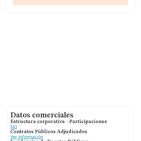
información de interés en el ámbito sectorial, la media
de empleados de las empresas es de 2. La antigüedad
desde la constitución es de 16 años.
Datos comerciales
Estructura corporativa - Participaciones
NO
Contratos Públicos Adjudicados
Ver Información