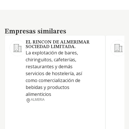
Empresas similares
Empresas similares
EL RINCON DE ALMERIMAR
SOCIEDAD LIMITADA.
La explotación de bares,
C
chiringuitos, cafeterías,
e
restaurantes y demás
n
servicios de hostelería, así
H
como comercialización de
b
bebidas y productos
h
alimenticios
f
ALMERIA