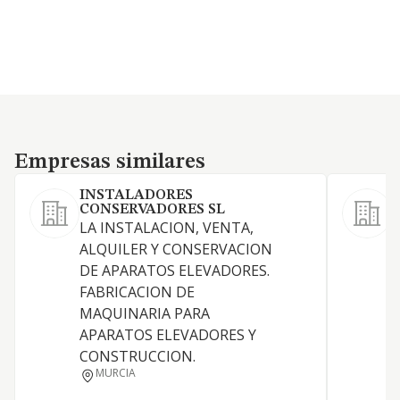
Empresas similares
Empresas similares
INSTALADORES
CONSERVADORES SL
S
LA INSTALACION, VENTA,
-
ALQUILER Y CONSERVACION
r
DE APARATOS ELEVADORES.
d
FABRICACION DE
s
MAQUINARIA PARA
e
APARATOS ELEVADORES Y
e
CONSTRUCCION.
s
MURCIA
p