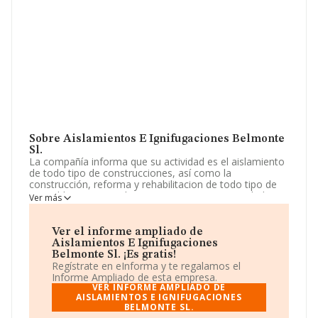
Sobre Aislamientos E Ignifugaciones Belmonte
Sl.
La compañía informa que su actividad es el aislamiento
de todo tipo de construcciones, así como la
construcción, reforma y rehabilitacion de todo tipo de
inmuebles en general. La empresa es una Sociedad
Ver más
Limitada. Clasifica su actividad CNAE como '%cnae%',
código 4324. La sociedad no tiene actividad en
mercados exteriores.
Ver el informe ampliado de
Aislamientos E Ignifugaciones
La empresa española
Aislamientos e Ignifugaciones
Belmonte Sl. ¡Es gratis!
Belmonte S.L
, NIF B73755936, está situada en Plaza
Regístrate en eInforma y te regalamos el
Principe De Asturias Duplex E 9, (30011), en el municipio
Informe Ampliado de esta empresa.
de Los Dolores, Murcia.
VER INFORME AMPLIADO DE
AISLAMIENTOS E IGNIFUGACIONES
BELMONTE SL.
Con los datos a disposición de INFORMA sobre 13.870