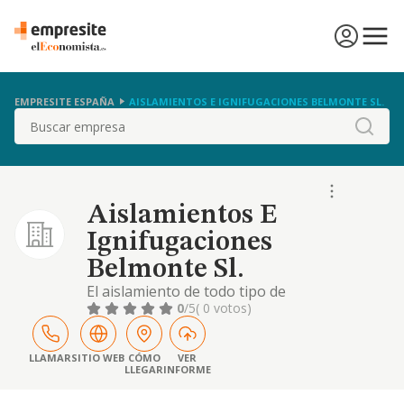
EMPRESITE ESPAÑA
AISLAMIENTOS E IGNIFUGACIONES BELMONTE SL.
Buscar
Aislamientos E
Ignifugaciones
Belmonte Sl.
El aislamiento de todo tipo de
construcciones, asi como la construccion,
0
/5
( 0 votos)
reforma y rehabilitacion de todo tipo de
inmuebles en general
LLAMAR
SITIO WEB
CÓMO
VER
LLEGAR
INFORME