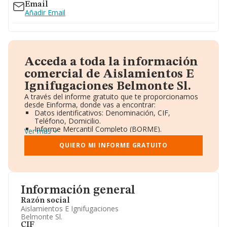
Email
Añadir Email
Acceda a toda la información
comercial de Aislamientos E
Ignifugaciones Belmonte Sl.
A través del informe gratuito que te proporcionamos
desde Einforma, donde vas a encontrar:
Datos identificativos: Denominación, CIF,
Teléfono, Domicilio.
Informe Mercantil Completo (BORME).
Ver más
Gráficos de Evolución Ventas y Empleados.
Consejo de Administración y Administradores.
QUIERO MI INFORME GRATUITO
Directivos y Ejecutivos.
Accionistas.
Participaciones y Vinculaciones en otras empresas.
Artículos de prensa publicados sobre la empresa.
Información oficial y registral complementaria.
Información general
Razón social
Aislamientos E Ignifugaciones
Belmonte Sl.
CIF