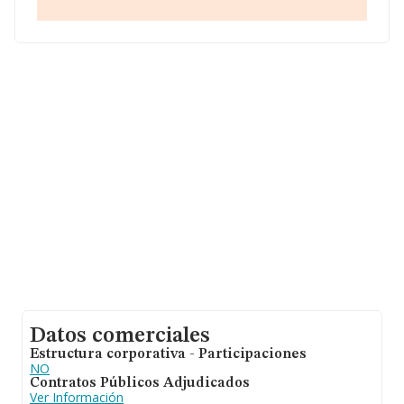
empresas pertenecientes al sector, a nivel nacional la
facturación asciende a 4.510 millones de euros y la
media entre todas las compañías es de 325 mil euros
de ventas. En relación con la información de la provincia
de Murcia, en la base de datos de INFORMA aparecen
341 empresas, cuyas ventas han alcanzado los 91
millones de euros. Como información adicional de
interés, la media de empleados de las empresas es de
3; la antigüedad desde la constitución es de 17 años.
Datos comerciales
Estructura corporativa - Participaciones
NO
Contratos Públicos Adjudicados
Ver Información