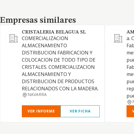
Empresas similares
Empresas similares
CRISTALERIA BELAGUA SL
AM
COMERCIALIZACION
a. 
ALMACENAMIENTO
Fab
DISTRIBUCION FABRICACION Y
met
COLOCACION DE TODO TIPO DE
pue
CRISTALES. COMERCIALIZACION
Fab
ALMACENAMIENTO Y
met
DISTRIBUCION DE PRODUCTOS
pue
RELACIONADOS CON LA MADERA.
rep
NAVARRA
pue
VER INFORME
VER FICHA