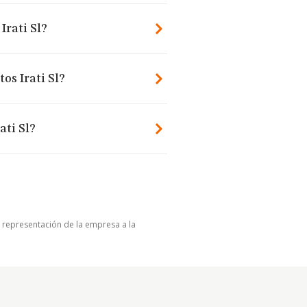
rati Sl?
os Irati Sl?
ati Sl?
u representación de la empresa a la