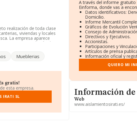
A través del informe gratuit
Einforma, donde vas a encont
Datos identificativos: De
Domicilio.
Informe Mercantil Compl
Gráficos de Evolución Ven
eto realización de toda clase
Consejo de Administración
anterias, viviendas y locales
Directivos y Ejecutivos.
 esca. La empresa aparece
Accionistas.
NAE: 4332 - 'Instalación de
Participaciones y Vincula
Artículos de prensa publi
hos
Mueblerias
Información oficial y regi
 en cuenta la información a
s inferior a la media de
QUIERO MI I
ntosirati.com
.
s gratis!
ituada en Calle M (pol Ind
 de esta empresa.
Informacion de su página 
Información de
cain, Navarra.
 IRATI SL
Web
ertenecientes al sector, la
www.aislamientosirati.es/
uros y la media entre todas las
n la información de la
 empresas, cuyas ventas han
 interés, la media de
de media son 2.