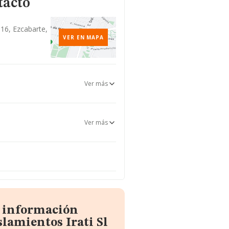
tacto
 16, Ezcabarte,
VER EN MAPA
Ver más
Ver más
a información
lamientos Irati Sl