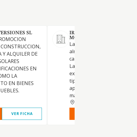
VERSIONES SL
IRISARRI CARPINTERIA Y
MONTAJES SL.
PROMOCION
La instalación, comercializaci
 CONSTRUCCION,
almacenaje y fabricación de
 Y ALQUILER DE
carpintería de madera en gen
SOLARES
La compra-venta, importació
IFICACIONES EN
exportación y fabricación de 
COMO LA
tipo y clase de máquinas,
TO EN BIENES
aparatos, útiles, herramienta
UEBLES.
materiales; y otros
NAVARRA
VER FICHA
VER INFORME
VER FIC