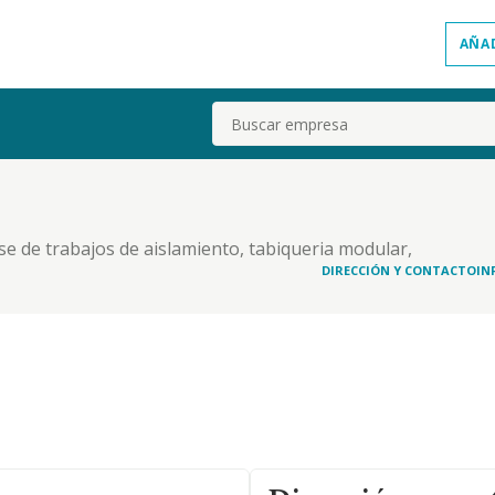
AÑA
Buscar
ase de trabajos de aislamiento, tabiqueria modular,
ciales asi como ejecucion de oficios auxiliares de
DIRECCIÓN Y CONTACTO
IN