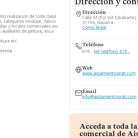
Dirección y con
Dirección
eto realizacion de toda clase
Calle M (pol Ind Ezkabarte),
o, tabiqueria modular, falsos
31194, Navarra
ndas y locales comerciales asi
Como llegar
auxiliares de pintura, esca
intura etc
Teléfono
intería
619...
Ver teléfono 619...
948333068
Web
www.aislamientosirati.com
www.aislamientosirati.es
Email
info@aislamientosirati.com
Acceda a toda l
comercial de Ais