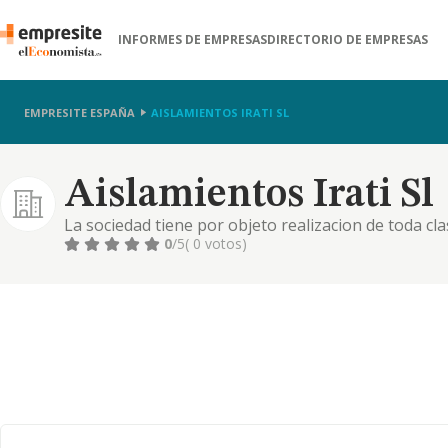
INFORMES DE EMPRESAS
DIRECTORIO DE EMPRESAS
EMPRESITE ESPAÑA
AISLAMIENTOS IRATI SL
Aislamientos Irati Sl
La sociedad tiene por objeto realizacion de toda cl
falsos techos, estanterias, viviendas y locales comer
0
/5
( 0 votos)
pintura, esca