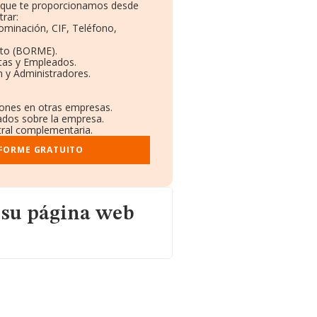
o que te proporcionamos desde
rar:
nominación, CIF, Teléfono,
eto (BORME).
tas y Empleados.
 y Administradores.
ciones en otras empresas.
cados sobre la empresa.
stral complementaria.
NFORME GRATUITO
web
 su página web