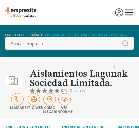
EMPRESITE ESPAÑA
AISLAMIENTOS LAGUNAK SOCIEDAD LIMITADA.
Buscar
Aislamientos Lagunak
Sociedad Limitada.
0
/5
( 0 votos)
LLAMAR
SITIO WEB
CÓMO
VER
LLEGAR
INFORME
DIRECCIÓN Y CONTACTO
INFORMACIÓN GENERAL
DATOS COM