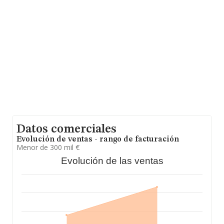
en 2007 han alcanzado los 110 millones de euros.
Como información adicional de interés, la media de
empleados de las empresas es de 3. La media de
antigüedad desde la constitución es de 17 años.
Datos comerciales
Evolución de ventas - rango de facturación
Menor de 300 mil €
Evolución de las ventas