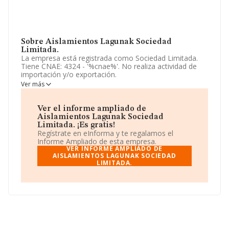
Sobre Aislamientos Lagunak Sociedad
Limitada.
La empresa está registrada como Sociedad Limitada.
Tiene CNAE: 4324 - '%cnae%'. No realiza actividad de
importación y/o exportación.
Ver más
Ha tenido el mismo número de empleados y teniendo
en cuenta la información disponible en INFORMA, ha
dispuesto de un número de empleados por debajo de la
Ver el informe ampliado de
media de sector.
Aislamientos Lagunak Sociedad
Limitada. ¡Es gratis!
La sociedad
Aislamientos Lagunak Sociedad
Regístrate en eInforma y te regalamos el
Limitada
, NIF B48153167, se encuentra en Calle
Informe Ampliado de esta empresa.
Zabalbide núm. 82, (48006), Bilbao, en Vizcaya, País
VER INFORME AMPLIADO DE
Vasco.
AISLAMIENTOS LAGUNAK SOCIEDAD
LIMITADA.
Con los datos a disposición de INFORMA sobre 13.870
empresas pertenecientes al sector, a nivel nacional la
facturación asciende a 4.510 millones de euros y se
calcula un promedio de facturación de 325 mil euros
entre todas las compañías. En relación con la
información de la provincia de Vizcaya, en la base de
datos INFORMA constan 373 empresas, cuyas ventas