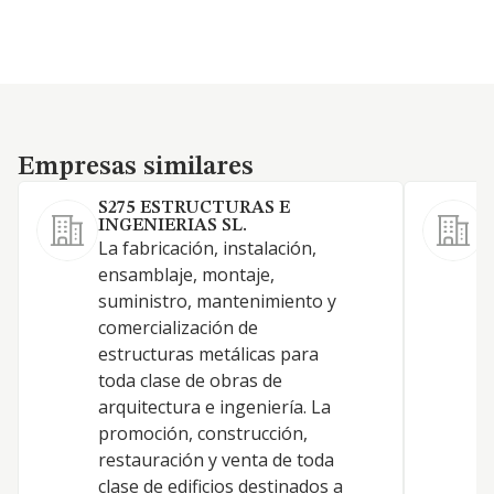
Empresas similares
Empresas similares
S275 ESTRUCTURAS E
INGENIERIAS SL.
L
La fabricación, instalación,
e
ensamblaje, montaje,
s
suministro, mantenimiento y
c
comercialización de
e
estructuras metálicas para
t
toda clase de obras de
a
arquitectura e ingeniería. La
p
promoción, construcción,
r
restauración y venta de toda
c
clase de edificios destinados a