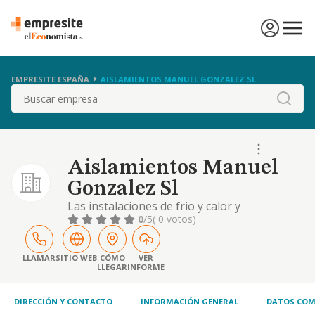
EMPRESITE ESPAÑA
AISLAMIENTOS MANUEL GONZALEZ SL
Buscar
Aislamientos Manuel
Gonzalez Sl
Las instalaciones de frio y calor y
acondicionamiento de aire, colocacion de
0
/5
( 0 votos)
aislamientos termico y acusticos.
LLAMAR
SITIO WEB
CÓMO
VER
LLEGAR
INFORME
DIRECCIÓN Y CONTACTO
INFORMACIÓN GENERAL
DATOS COM