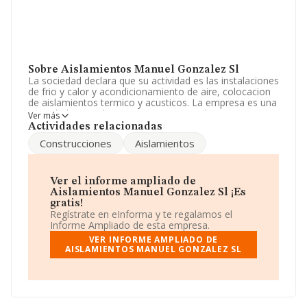
Sobre Aislamientos Manuel Gonzalez Sl
La sociedad declara que su actividad es las instalaciones
de frio y calor y acondicionamiento de aire, colocacion
de aislamientos termico y acusticos. La empresa es una
Sociedad Limitada. Su CNAE corresponde a 4324 con
Ver más
código '%cnae%'. No realiza actividad de importación
Actividades relacionadas
y/o exportación.
Construcciones
Aislamientos
La empresa
Aislamientos Manuel Gonzalez S.L
,
B57064826, está situada en Calle Del Doctor Llanso
núm. 114 Bj, (07740), en el municipio de Es Mercadal,
Ver el informe ampliado de
en Isles Baleares, Islas Baleares.
Aislamientos Manuel Gonzalez Sl ¡Es
gratis!
En base a la información de la que dispone INFORMA
Regístrate en eInforma y te regalamos el
sobre 13.870 compañías, la facturación en el ámbito
Informe Ampliado de esta empresa.
nacional alcanza los 4.510 millones de euros y en 2012
VER INFORME AMPLIADO DE
la media de facturación de ventas entre todas las
AISLAMIENTOS MANUEL GONZALEZ SL
compañías alcanza los 325 mil euros. Por último, con el
fin de ampliar la información relativa al ámbito de la
empresa, la media de empleados es de 3; la antigüedad
desde la constitución es de 17 años.