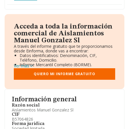
Acceda a toda la información
comercial de Aislamientos
Manuel Gonzalez Sl
A través del informe gratuito que te proporcionamos
desde Einforma, donde vas a encontrar:
Datos identificativos: Denominación, CIF,
Teléfono, Domicilio.
Informe Mercantil Completo (BORME).
Ver más
Gráficos de Evolución Ventas y Empleados.
Consejo de Administración y Administradores.
QUIERO MI INFORME GRATUITO
Directivos y Ejecutivos.
Accionistas.
Participaciones y Vinculaciones en otras empresas.
Artículos de prensa publicados sobre la empresa.
Información oficial y registral complementaria.
Información general
Razón social
Aislamientos Manuel Gonzalez Sl
CIF
B57064826
Forma jurídica
Sociedad limitada