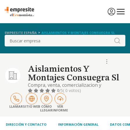
EMPRESITE ESPAÑA
AISLAMIENTOS Y MONTAJES CONSUEGRA SL
Buscar
Aislamientos Y
Montajes Consuegra Sl
Compra, venta, comercializacion y
distribucion de materiales de construccion;
0
/5
( 0 votos)
construccion, reparacion y conservacion de
obras; albanileria; revestimientos; solados y
pavimentados; decoracion; consolidacion y
LLAMAR
SITIO WEB
CÓMO
VER
LLEGAR
INFORME
preparacion
DIRECCIÓN Y CONTACTO
INFORMACIÓN GENERAL
DATOS COM