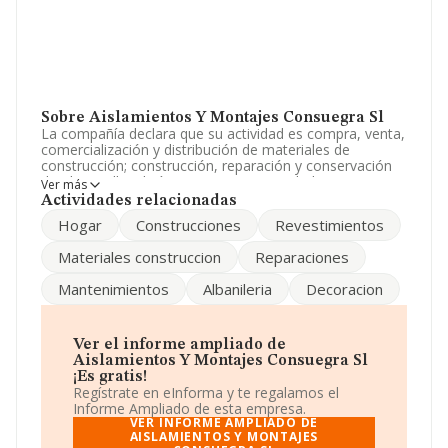
Sobre Aislamientos Y Montajes Consuegra Sl
La compañía declara que su actividad es compra, venta,
comercialización y distribución de materiales de
construcción; construcción, reparación y conservación
de obras; albanilería; revestimientos; solados y
Ver más
pavimentados; decoracion; consolidacion y preparación.
Actividades relacionadas
La empresa aparece inscrita en el Registro Mercantil
Hogar
Construcciones
Revestimientos
como Sociedad Limitada. Tiene CNAE: 4101 - '%cnae%'.
La empresa no tiene actividad en mercados exteriores.
Materiales construccion
Reparaciones
La compañía
Aislamientos y Montajes Consuegra
Mantenimientos
Albanileria
Decoracion
S.L
, con NIF B45691490, está situada en Carretera Cm-
4116-consuegra-urda - Km 3.400, (45700), Consuegra,
en Toledo, Castilla-la Mancha.
Ver el informe ampliado de
En relación con el sector y disponiendo de los datos de
Aislamientos Y Montajes Consuegra Sl
hasta 188.948 empresas, a nivel nacional la facturación
¡Es gratis!
asciende a 36.783 millones de euros y en 2008 la media
Regístrate en eInforma y te regalamos el
de facturación de ventas entre todas las compañías
Informe Ampliado de esta empresa.
alcanza los 194 mil euros. En cuanto a la información
VER INFORME AMPLIADO DE
relativa a la provincia de Toledo, en la base de datos
AISLAMIENTOS Y MONTAJES