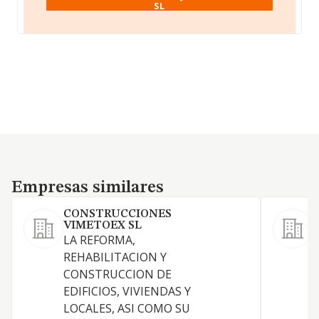
SL
Empresas similares
Empresas similares
CONSTRUCCIONES
VIMETOEX SL
LA REFORMA,
C
REHABILITACION Y
i
CONSTRUCCION DE
y
EDIFICIOS, VIVIENDAS Y
c
LOCALES, ASI COMO SU