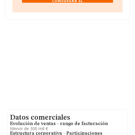
CONSUEGRA SL
INFORMA constan 3535 empresas, con ventas en 2008
de hasta 363 millones de euros. Por último, con el fin de
ampliar la información relativa al ámbito de la empresa,
la antigüedad desde la constitución es de 17 años. Los
empleados de media son 2.
Datos comerciales
Evolución de ventas - rango de facturación
Menor de 300 mil €
Estructura corporativa - Participaciones