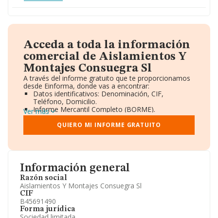
Acceda a toda la información
comercial de Aislamientos Y
Montajes Consuegra Sl
A través del informe gratuito que te proporcionamos
desde Einforma, donde vas a encontrar:
Datos identificativos: Denominación, CIF,
Teléfono, Domicilio.
Informe Mercantil Completo (BORME).
Ver más
Gráficos de Evolución Ventas y Empleados.
Consejo de Administración y Administradores.
QUIERO MI INFORME GRATUITO
Directivos y Ejecutivos.
Accionistas.
Participaciones y Vinculaciones en otras empresas.
Artículos de prensa publicados sobre la empresa.
Información oficial y registral complementaria.
Información general
Razón social
Aislamientos Y Montajes Consuegra Sl
CIF
B45691490
Forma jurídica
Sociedad limitada