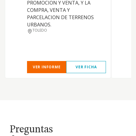
m
PROMOCION Y VENTA, Y LA
r
COMPRA, VENTA Y
a
PARCELACION DE TERRENOS
c
URBANOS.
p
TOLEDO
p
a
e
VER INFORME
VER FICHA
Preguntas