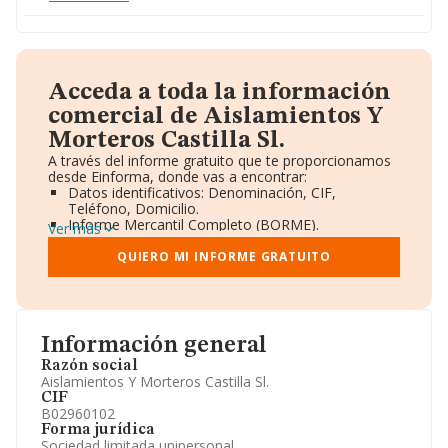
Acceda a toda la información
comercial de Aislamientos Y
Morteros Castilla Sl.
A través del informe gratuito que te proporcionamos
desde Einforma, donde vas a encontrar:
Datos identificativos: Denominación, CIF,
Teléfono, Domicilio.
Informe Mercantil Completo (BORME).
Ver más
Gráficos de Evolución Ventas y Empleados.
Consejo de Administración y Administradores.
QUIERO MI INFORME GRATUITO
Directivos y Ejecutivos.
Accionistas.
Participaciones y Vinculaciones en otras empresas.
Artículos de prensa publicados sobre la empresa.
Información oficial y registral complementaria.
Información general
Razón social
Aislamientos Y Morteros Castilla Sl.
CIF
B02960102
Forma jurídica
Sociedad limitada unipersonal