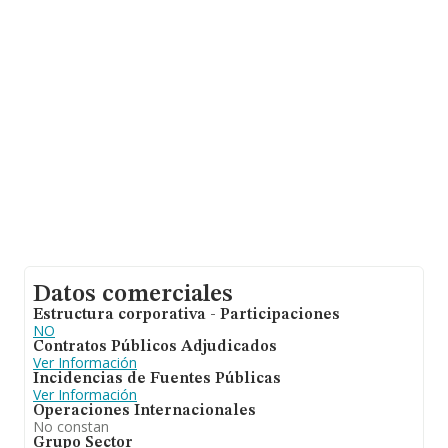
información de la provincia de Valladolid, en la base de
datos INFORMA constan 147 empresas, cuyas ventas
han obtenido los 34 millones de euros. Para aportar
ulterior información de interés en el ámbito sectorial, la
antigüedad desde la constitución es de 17 años. La
media de empleados es de 3.
Datos comerciales
Estructura corporativa - Participaciones
NO
Contratos Públicos Adjudicados
Ver Información
Incidencias de Fuentes Públicas
Ver Información
Operaciones Internacionales
No constan
Grupo Sector