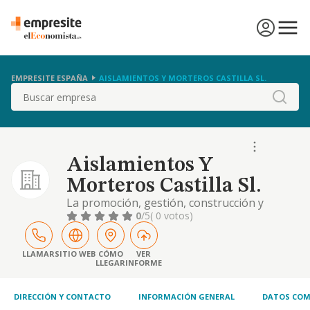
EMPRESITE ESPAÑA
AISLAMIENTOS Y MORTEROS CASTILLA SL.
Buscar
Aislamientos Y
Morteros Castilla Sl.
La promoción, gestión, construcción y
ejecución de toda clase de obras públicas y
0
/5
( 0 votos)
civiles, urbanizaciones, planes parciales,
viviendas, locales y demás actividades
propias de la gestión urbanística
LLAMAR
SITIO WEB
CÓMO
VER
LLEGAR
INFORME
DIRECCIÓN Y CONTACTO
INFORMACIÓN GENERAL
DATOS COM