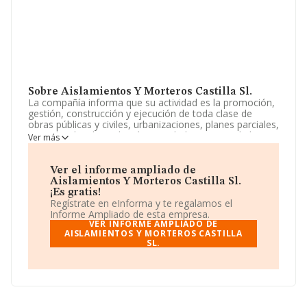
Sobre Aislamientos Y Morteros Castilla Sl.
La compañía informa que su actividad es la promoción,
gestión, construcción y ejecución de toda clase de
obras públicas y civiles, urbanizaciones, planes parciales,
viviendas, locales y demás actividades propias de la
Ver más
gestión urbanística. La empresa aparece inscrita en el
Registro Mercantil como Sociedad Limitada. Su CNAE
corresponde a 4324 con código '%cnae%'. La empresa
Ver el informe ampliado de
no tiene actividad en mercados exteriores.
Aislamientos Y Morteros Castilla Sl.
¡Es gratis!
La sociedad
Aislamientos y Morteros Castilla S.L
,
Regístrate en eInforma y te regalamos el
con CIF B02960102, tiene su domicilio social
Informe Ampliado de esta empresa.
establecido en Paseo Zorrilla núm. 22 2, (47006),
VER INFORME AMPLIADO DE
Valladolid, Castilla-león.
AISLAMIENTOS Y MORTEROS CASTILLA
SL.
En base a la información de la que dispone INFORMA
sobre 13.870 compañías, a nivel nacional la facturación
asciende a 4.510 millones de euros y el promedio de la
facturación de ventas entre todas las compañías
asciende a los 325 mil euros. En relación con la