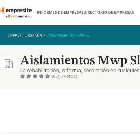
INFORMES DE EMPRESAS
DIRECTORIO DE EMPRESAS
EMPRESITE ESPAÑA
AISLAMIENTOS MWP SL.
Aislamientos Mwp Sl
La rehabilitación, reforma, decoración en cualquier 
conjuntos residenciales, urbanizaciones o promocion
0
/5
( 0 votos)
bienes inmuebles y obras públicas o privadas. la exp