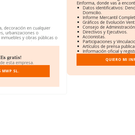
Einforma, donde vas a encont
Datos identificativos: Den
Domicilio.
Informe Mercantil Comple
Gráficos de Evolución Ven
Consejo de Administración
a, decoración en cualquier
Directivos y Ejecutivos.
es, urbanizaciones o
Accionistas.
s inmuebles y obras públicas o
Participaciones y Vinculac
ce inscrita en el Registro
Artículos de prensa public
como '%cnae%', código 4101.
Información oficial y regis
Es gratis!
QUIERO MI I
uentra en Calle Real núm. 9
 de esta empresa.
 MWP SL.
8.948 empresas, la facturación
edia entre todas las
n la información de la
48 empresas, con ventas en
al de interés, la media de
años.