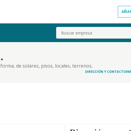
AÑA
Buscar
.
forma, de solares, pisos, locales, terrenos,
es inmobiliarias, y, en general, de toda clase de
DIRECCIÓN Y CONTACTO
IN
lotación de todo tipo de locales..