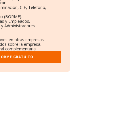
rar:
ominación, CIF, Teléfono,
to (BORME).
tas y Empleados.
 y Administradores.
iones en otras empresas.
ados sobre la empresa.
tral complementaria.
NFORME GRATUITO