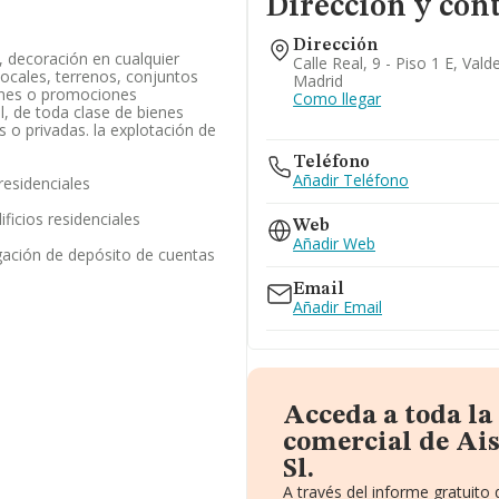
Dirección y con
Dirección
, decoración en cualquier
Calle Real, 9 - Piso 1 E, Va
locales, terrenos, conjuntos
Madrid
iones o promociones
Como llegar
al, de toda clase de bienes
s o privadas. la explotación de
Teléfono
Añadir Teléfono
residenciales
ficios residenciales
Web
Añadir Web
gación de depósito de cuentas
Email
Añadir Email
Acceda a toda l
comercial de A
Sl.
A través del informe gratuit