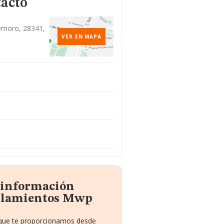
tacto
ldemoro, 28341,
VER EN MAPA
a información
islamientos Mwp
o que te proporcionamos desde