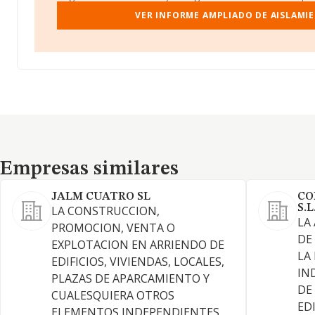
VER INFORME AMPLIADO DE AISLAMI
Empresas similares
Empresas similares
JALM CUATRO SL
CO
S.L
LA CONSTRUCCION,
LA
PROMOCION, VENTA O
DE
EXPLOTACION EN ARRIENDO DE
LA
EDIFICIOS, VIVIENDAS, LOCALES,
IN
PLAZAS DE APARCAMIENTO Y
DE
CUALESQUIERA OTROS
EDI
ELEMENTOS INDEPENDIENTES,