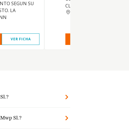
NTO SEGUN SU
CLASE
STO. LA
MADRID
ENN
VER FICHA
VER INFORME
VER FIC
Sl.?
 Mwp Sl.?