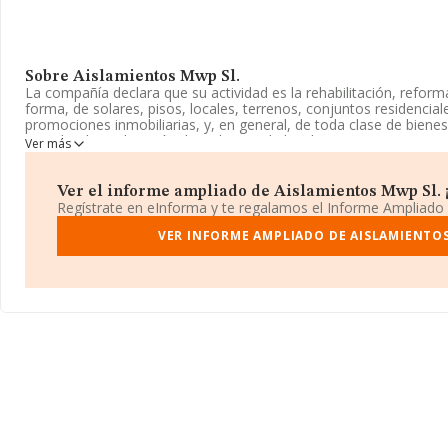
Sobre Aislamientos Mwp Sl.
La compañía declara que su actividad es la rehabilitación, reform
forma, de solares, pisos, locales, terrenos, conjuntos residencial
promociones inmobiliarias, y, en general, de toda clase de biene
privadas. la explotación de todo tipo de locales. La empresa apare
Ver más
Mercantil como Sociedad Limitada. Clasifica su actividad CNAE 
La empresa no tiene actividad en mercados exteriores.
Ver el informe ampliado de Aislamientos Mwp Sl. ¡
La empresa
Aislamientos Mwp S.L
, con NIF B88589478, se enc
Regístrate en eInforma y te regalamos el Informe Ampliado
Piso 1 E, (28341), en el municipio de Valdemoro, Madrid.
VER INFORME AMPLIADO DE AISLAMIENTOS
En relación con el sector y disponiendo de los datos de hasta 18
en el ámbito nacional alcanza los 36.783 millones de euros y la m
compañías es de 194 mil euros de ventas en 2021. En relación co
provincia de Madrid, en la base de datos INFORMA constan 269
2021 de hasta 6.109 millones de euros. Como información adicion
empleados es de 2; la antigüedad desde la constitución es de 17 