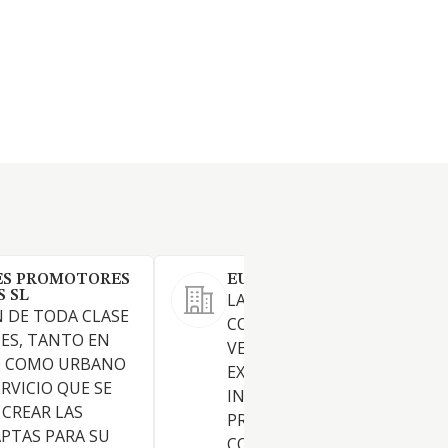
ES PROMOTORES
EUROSESEÑA SL
S SL
LA PROMOCION,
 DE TODA CLASE
CONSTRUCCION, COMPRA,
NES, TANTO EN
VENTA, ARRENDAMIENTO Y
O COMO URBANO
EXPLOTACION DE TODA CLA
RVICIO QUE SE
INMUEBLES, LA REALIZACIO
 CREAR LAS
PROYECTOS DE OBRAS Y
PTAS PARA SU
CONSTRUCCIONES DE TODA