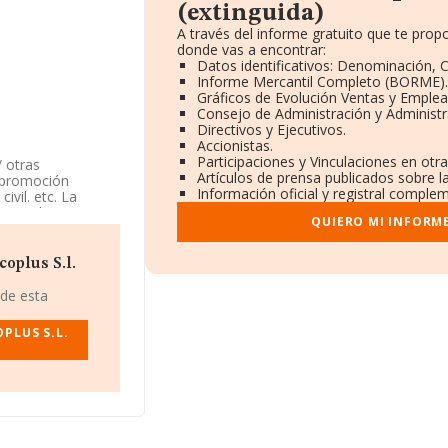
(extinguida)
A través del informe gratuito que te pro
donde vas a encontrar:
Datos identificativos: Denominación, C
Informe Mercantil Completo (BORME).
Gráficos de Evolución Ventas y Emplea
Consejo de Administración y Administr
Directivos y Ejecutivos.
Accionistas.
Participaciones y Vinculaciones en otr
/ otras
Artículos de prensa publicados sobre l
/ promoción
Información oficial y registral complem
ivil. etc. La
esponde a 4324
QUIERO MI INFORM
s exteriores.
CIF B67548578,
oplus S.l.
ta, (08207), en el
 de esta
70 compañías, a
PLUS S.L.
 se calcula un
añías. Como
 La media de