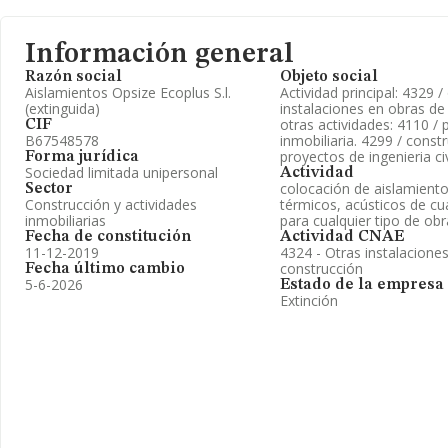
Información general
Razón social
Objeto social
Aislamientos Opsize Ecoplus S.l.
Actividad principal: 4329 /
(extinguida)
instalaciones en obras de
otras actividades: 4110 /
CIF
B67548578
inmobiliaria. 4299 / const
proyectos de ingenieria civ
Forma jurídica
Sociedad limitada unipersonal
Actividad
colocación de aislamiento
Sector
Construcción y actividades
térmicos, acústicos de cua
inmobiliarias
para cualquier tipo de ob
Fecha de constitución
Actividad CNAE
11-12-2019
4324 - Otras instalacione
construcción
Fecha último cambio
5-6-2026
Estado de la empresa
Extinción