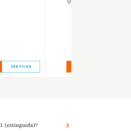
BARCELONA
VER FICHA
VER INFORME
VER FIC
l. (extinguida)?