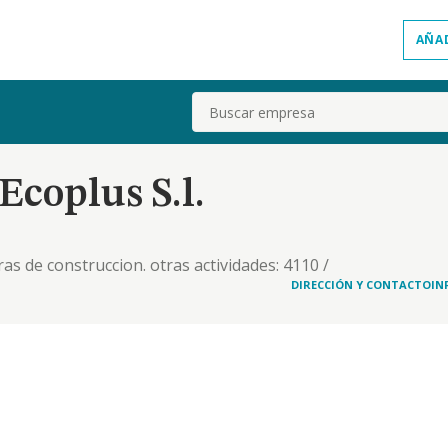
AÑA
Buscar
Ecoplus S.l.
ras de construccion. otras actividades: 4110 /
 proyectos de ingenieria civil. etc
DIRECCIÓN Y CONTACTO
IN