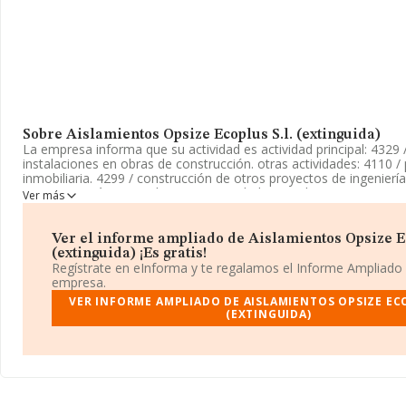
Sobre Aislamientos Opsize Ecoplus S.l. (extinguida)
La empresa informa que su actividad es actividad principal: 4329 
instalaciones en obras de construcción. otras actividades: 4110 
inmobiliaria. 4299 / construcción de otros proyectos de ingeniería c
empresa está registrada como Sociedad Limitada. Su CNAE corr
Ver más
con código '%cnae%'. La compañía no tiene actividad en mercado
La empresa
Aislamientos Opsize Ecoplus S.L. (extinguida)
, 
Ver el informe ampliado de Aislamientos Opsize Ec
tiene domicilio fiscal en Calle De L'alcalde Crespi núm. 4 2 Esc A P
(extinguida) ¡Es gratis!
municipio de Sabadell, en Barcelona, Cataluña.
Regístrate en eInforma y te regalamos el Informe Ampliado
empresa.
En base a la información de la que dispone INFORMA sobre 13.8
VER INFORME AMPLIADO DE AISLAMIENTOS OPSIZE ECO
nivel nacional la facturación asciende a 4.510 millones de euros y
(EXTINGUIDA)
promedio de facturación de 325 mil euros entre todas las comp
información adicional de interés, los empleados de media son 3.
antigüedad desde la constitución es de 17 años.