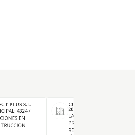
T PLUS S.L.
CONSTRUCCIONES GOMAT
2010 SL
CIPAL: 4324 /
LA CONSTRUCCION,
CIONES EN
PROMOCION, REHABILITACI
STRUCCION
REFORMA DE INMUEBLES.