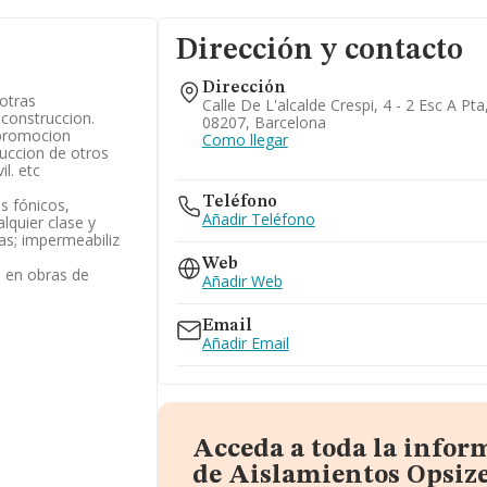
Dirección y contacto
Dirección
 otras
Calle De L'alcalde Crespi, 4 - 2 Esc A Pta
 construccion.
08207, Barcelona
 promocion
Como llegar
ruccion de otros
il. etc
Teléfono
s fónicos,
Añadir Teléfono
lquier clase y
ras; impermeabiliz
Web
s en obras de
Añadir Web
Email
Añadir Email
Acceda a toda la infor
de Aislamientos Opsize 