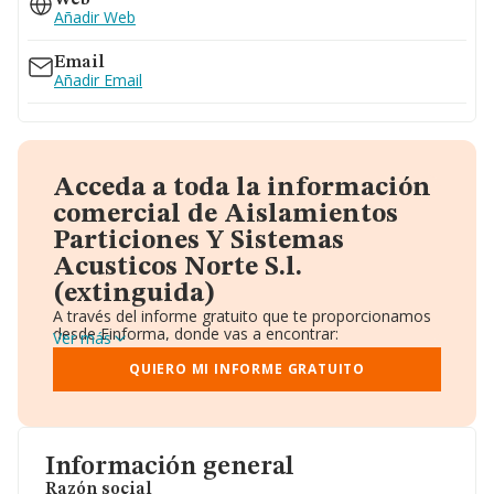
Web
Añadir Web
Email
Añadir Email
Acceda a toda la información
comercial de Aislamientos
Particiones Y Sistemas
Acusticos Norte S.l.
(extinguida)
A través del informe gratuito que te proporcionamos
desde Einforma, donde vas a encontrar:
Ver más
Datos identificativos: Denominación, CIF,
Teléfono, Domicilio.
QUIERO MI INFORME GRATUITO
Informe Mercantil Completo (BORME).
Gráficos de Evolución Ventas y Empleados.
Consejo de Administración y Administradores.
Directivos y Ejecutivos.
Accionistas.
Información general
Participaciones y Vinculaciones en otras empresas.
Razón social
Artículos de prensa publicados sobre la empresa.