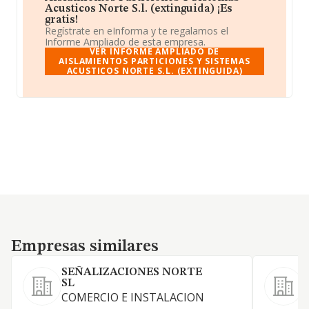
Acusticos Norte S.l. (extinguida) ¡Es
gratis!
Regístrate en eInforma y te regalamos el
Informe Ampliado de esta empresa.
VER INFORME AMPLIADO DE
AISLAMIENTOS PARTICIONES Y SISTEMAS
ACUSTICOS NORTE S.L. (EXTINGUIDA)
Empresas similares
Empresas similares
SEÑALIZACIONES NORTE
SL
COMERCIO E INSTALACION
-