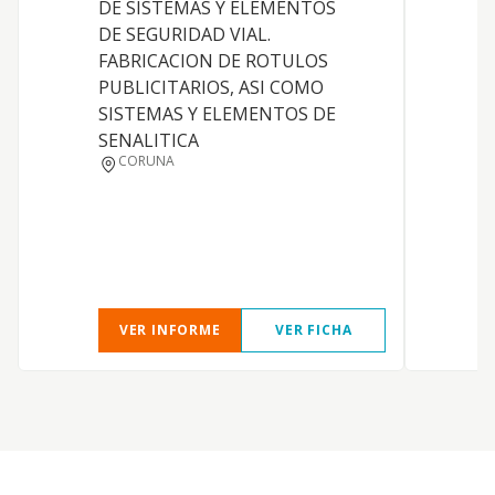
DE SISTEMAS Y ELEMENTOS
r
DE SEGURIDAD VIAL.
r
FABRICACION DE ROTULOS
c
PUBLICITARIOS, ASI COMO
C
SISTEMAS Y ELEMENTOS DE
s
SENALITICA
C
CORUNA
t
p
r
t
4
VER INFORME
VER FICHA