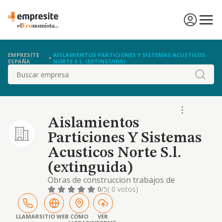
EMPRESITE
AISLAMIENTOS PARTICIONES Y SISTEMAS ACUSTICOS
ESPAÑA
NORTE S.L. (EXTINGUIDA)
Buscar
Aislamientos
Particiones Y Sistemas
Acusticos Norte S.l.
(extinguida)
Obras de construccion trabajos de
aislamientos acusticos asi como el estudio
0
/5
( 0 votos)
de inversiones mobiliarias e inmobiliarias.
LLAMAR
SITIO WEB
CÓMO
VER