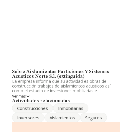
Sobre Aislamientos Particiones Y Sistemas
Acusticos Norte S.l. (extinguida)
La empresa informa que su actividad es obras de
construcción trabajos de aislamientos acusticos así
como el estudio de inversiones mobiliarias e
inmobiliarias. La empresa es una Sociedad Limitada. La
Ver más
actividad de referencia CNAE corresponde a '%cnae%',
Actividades relacionadas
cuyo Código es 4324. La empresa no tiene actividad en
Construcciones
Inmobiliarias
mercados exteriores.
Inversores
Aislamientos
Seguros
Teniendo en cuenta la información disponible en
INFORMA, ha dispuesto de un número de empleados
por debajo de la media de sector.