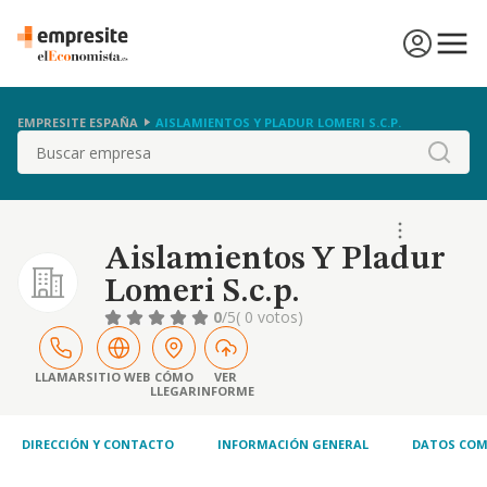
EMPRESITE ESPAÑA
AISLAMIENTOS Y PLADUR LOMERI S.C.P.
Buscar
Aislamientos Y Pladur
Lomeri S.c.p.
0
/5
( 0 votos)
LLAMAR
SITIO WEB
CÓMO
VER
LLEGAR
INFORME
DIRECCIÓN Y CONTACTO
INFORMACIÓN GENERAL
DATOS COM