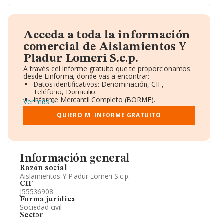
Acceda a toda la información
comercial de Aislamientos Y
Pladur Lomeri S.c.p.
A través del informe gratuito que te proporcionamos
desde Einforma, donde vas a encontrar:
Datos identificativos: Denominación, CIF,
Teléfono, Domicilio.
Informe Mercantil Completo (BORME).
Ver más
Gráficos de Evolución Ventas y Empleados.
Consejo de Administración y Administradores.
QUIERO MI INFORME GRATUITO
Directivos y Ejecutivos.
Accionistas.
Participaciones y Vinculaciones en otras empresas.
Artículos de prensa publicados sobre la empresa.
Información oficial y registral complementaria.
Información general
Razón social
Aislamientos Y Pladur Lomeri S.c.p.
CIF
J55536908
Forma jurídica
Sociedad civil
Sector