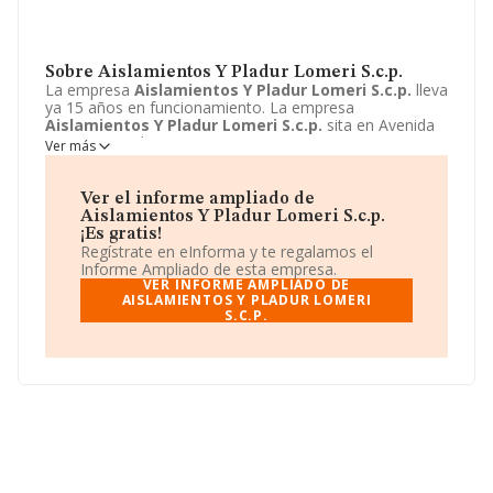
Sobre Aislamientos Y Pladur Lomeri S.c.p.
La empresa
Aislamientos Y Pladur Lomeri S.c.p.
lleva
ya 15 años en funcionamiento. La empresa
Aislamientos Y Pladur Lomeri S.c.p.
sita en Avenida
Ramon i Cajal, 11 - 3 1, Tarragona, Tarragona. La
Ver más
actividad CNAE de esta compañía es 4324 - Otras
instalaciones en obras de construcción. La emprea
Aislamientos Y Pladur Lomeri S.c.p.
se registra como
Ver el informe ampliado de
Sociedad civil.
Aislamientos Y Pladur Lomeri S.c.p.
¡Es gratis!
Regístrate en eInforma y te regalamos el
Informe Ampliado de esta empresa.
VER INFORME AMPLIADO DE
AISLAMIENTOS Y PLADUR LOMERI
S.C.P.