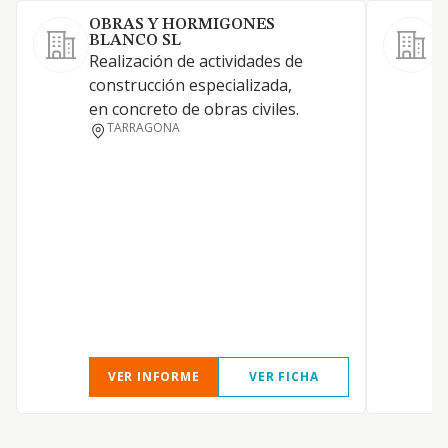
OBRAS Y HORMIGONES
BLANCO SL
Realización de actividades de
I
construcción especializada,
p
en concreto de obras civiles.
e
TARRAGONA
t
a
i
m
VER INFORME
VER FICHA