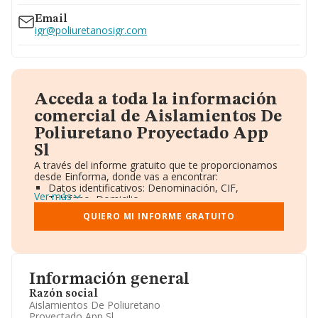
Email
igr@poliuretanosigr.com
Acceda a toda la información
comercial de Aislamientos De
Poliuretano Proyectado App
Sl
A través del informe gratuito que te proporcionamos
desde Einforma, donde vas a encontrar:
Datos identificativos: Denominación, CIF,
Ver más
Teléfono, Domicilio.
Informe Mercantil Completo (BORME).
QUIERO MI INFORME GRATUITO
Gráficos de Evolución Ventas y Empleados.
Consejo de Administración y Administradores.
Directivos y Ejecutivos.
Accionistas.
Participaciones y Vinculaciones en otras empresas.
Información general
Artículos de prensa publicados sobre la empresa.
Información oficial y registral complementaria.
Razón social
Aislamientos De Poliuretano
Proyectado App Sl