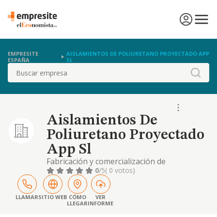
EMPRESITE
AISLAMIENTOS DE POLIURETANO PROYECTADO APP
ESPAÑA
SL
Buscar
Aislamientos De
Poliuretano Proyectado
App Sl
Fabricación y comercialización de
poliuretano
0
/5
( 0 votos)
LLAMAR
SITIO WEB
CÓMO
VER
LLEGAR
INFORME