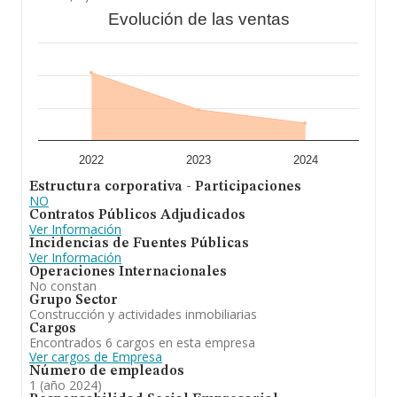
las compañías. Teniendo en cuenta la información
Evolución de las ventas
sobre Zaragoza, en la base de datos INFORMA constan
317 empresas, con ventas en el año 2024 de 67
millones de euros. Finalmente, para completar los datos
de sector, en 2024, la media de empleados de las
empresas es de 3. La antigüedad desde la constitución
es de 17 años.
En definitiva,
Aislamientos de Poliuretano
Proyectado App S.L
se dedica a fabricación y
comercialización de poliuretano. Se ha posicionado más
abajo en el ranking de provincia frente al 2023.
2022
2023
2024
Estructura corporativa - Participaciones
NO
Contratos Públicos Adjudicados
Ver Información
Incidencias de Fuentes Públicas
Ver Información
Operaciones Internacionales
No constan
Grupo Sector
Construcción y actividades inmobiliarias
Cargos
Encontrados 6 cargos en esta empresa
Ver cargos de Empresa
Número de empleados
1 (año 2024)