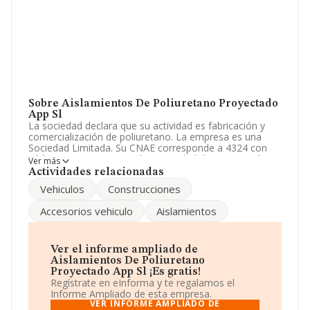
Sobre Aislamientos De Poliuretano Proyectado
App Sl
La sociedad declara que su actividad es fabricación y
comercialización de poliuretano. La empresa es una
Sociedad Limitada. Su CNAE corresponde a 4324 con
código '%cnae%'. No realiza actividad de importación
Ver más
y/o exportación.
Actividades relacionadas
Vehiculos
Construcciones
Ha habido un descenso en cuanto al número de
empleados y teniendo en cuenta la información
Accesorios vehiculo
Aislamientos
disponible en INFORMA, ha dispuesto de un número de
empleados por debajo de la media de sector.
Dentro del ranking de empresas elaborado por
Ver el informe ampliado de
INFORMA, atendiendo a los niveles de facturación,
Aislamientos De Poliuretano
podemos decir de la compañía que: en 2024, en la
Proyectado App Sl ¡Es gratis!
clasificación del sector, la empresa se ha colocado 91
Regístrate en eInforma y te regalamos el
puestos más abajo y su posición actual es 354 (el año
Informe Ampliado de esta empresa.
anterior estaba en 263). Éstas son algunas de las
VER INFORME AMPLIADO DE