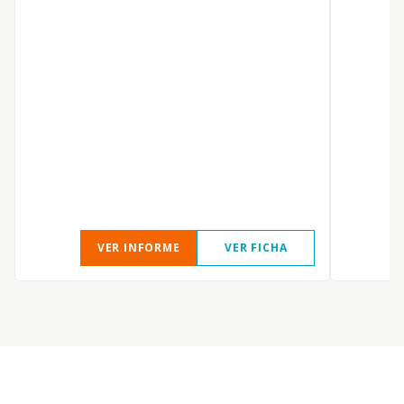
C
E
VER INFORME
VER FICHA