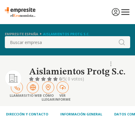
EMPRESITE ESPAÑA
AISLAMIENTOS PROTG S.C.
Buscar
Aislamientos Protg S.c.
0
/5
( 0 votos)
LLAMAR
SITIO WEB
CÓMO
VER
LLEGAR
INFORME
DIRECCIÓN Y CONTACTO
INFORMACIÓN GENERAL
DATOS COM