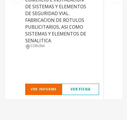
DE SISTEMAS Y ELEMENTOS
r
DE SEGURIDAD VIAL.
r
FABRICACION DE ROTULOS
c
PUBLICITARIOS, ASI COMO
C
SISTEMAS Y ELEMENTOS DE
s
SENALITICA
C
CORUNA
t
p
r
t
4
VER INFORME
VER FICHA