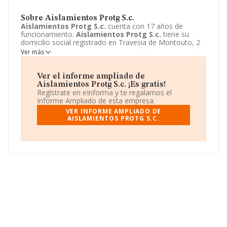
Sobre Aislamientos Protg S.c.
Aislamientos Protg S.c.
cuenta con 17 años de
funcionamiento.
Aislamientos Protg S.c.
tiene su
domicilio social registrado en Travesia de Montouto, 2
D, teo, la Coruña. Enmarca su actividad CNAE principal
Ver más
como 4324 - Otras instalaciones en obras de
construcción.
Aislamientos Protg S.c.
aparece inscrita
como Sociedad civil.
Ver el informe ampliado de
Aislamientos Protg S.c. ¡Es gratis!
Regístrate en eInforma y te regalamos el
Informe Ampliado de esta empresa.
VER INFORME AMPLIADO DE
AISLAMIENTOS PROTG S.C.