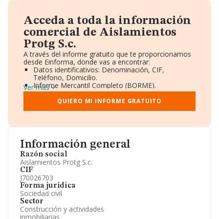
Acceda a toda la información
comercial de Aislamientos
Protg S.c.
A través del informe gratuito que te proporcionamos
desde Einforma, donde vas a encontrar:
Datos identificativos: Denominación, CIF,
Teléfono, Domicilio.
Informe Mercantil Completo (BORME).
Ver más
Gráficos de Evolución Ventas y Empleados.
Consejo de Administración y Administradores.
QUIERO MI INFORME GRATUITO
Directivos y Ejecutivos.
Accionistas.
Participaciones y Vinculaciones en otras empresas.
Artículos de prensa publicados sobre la empresa.
Información oficial y registral complementaria.
Información general
Razón social
Aislamientos Protg S.c.
CIF
J70026703
Forma jurídica
Sociedad civil
Sector
Construcción y actividades
inmobiliarias