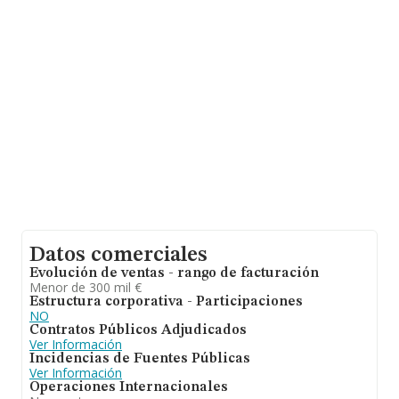
aparecen 2893 empresas, con ventas en el año 2004 de
1.688 millones de euros. Con el fin de ampliar la
información relativa a las compañías, la media de
empleados de las empresas es de 3. La antigüedad
alcanza los 17 años desde la constitución.
Datos comerciales
Evolución de ventas - rango de facturación
Menor de 300 mil €
Estructura corporativa - Participaciones
NO
Contratos Públicos Adjudicados
Ver Información
Incidencias de Fuentes Públicas
Ver Información
Operaciones Internacionales