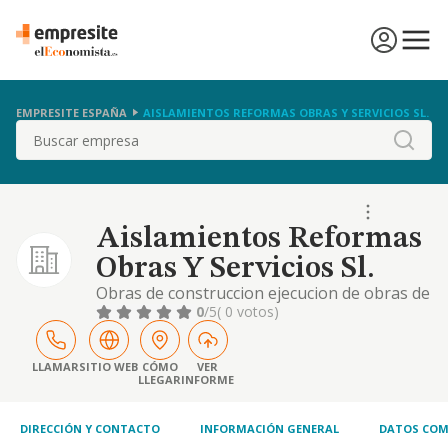
EMPRESITE ESPAÑA
AISLAMIENTOS REFORMAS OBRAS Y SERVICIOS SL.
Buscar
Aislamientos Reformas
Obras Y Servicios Sl.
Obras de construccion ejecucion de obras de
albanileria
0
/5
( 0 votos)
LLAMAR
SITIO WEB
CÓMO
VER
LLEGAR
INFORME
DIRECCIÓN Y CONTACTO
INFORMACIÓN GENERAL
DATOS COM