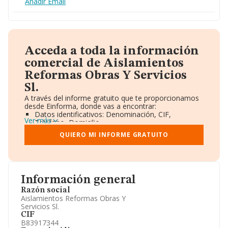
Añadir Email
Acceda a toda la información
comercial de Aislamientos
Reformas Obras Y Servicios
Sl.
A través del informe gratuito que te proporcionamos
desde Einforma, donde vas a encontrar:
Datos identificativos: Denominación, CIF,
Ver más
Teléfono, Domicilio.
Informe Mercantil Completo (BORME).
QUIERO MI INFORME GRATUITO
Gráficos de Evolución Ventas y Empleados.
Consejo de Administración y Administradores.
Directivos y Ejecutivos.
Accionistas.
Participaciones y Vinculaciones en otras empresas.
Información general
Artículos de prensa publicados sobre la empresa.
Información oficial y registral complementaria.
Razón social
Aislamientos Reformas Obras Y
Servicios Sl.
CIF
B83917344