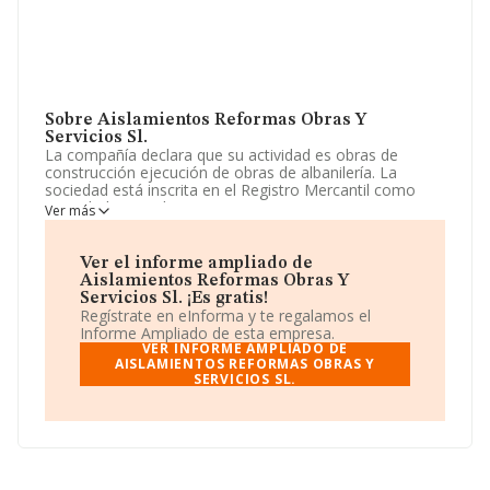
Sobre Aislamientos Reformas Obras Y
Servicios Sl.
La compañía declara que su actividad es obras de
construcción ejecución de obras de albanilería. La
sociedad está inscrita en el Registro Mercantil como
Sociedad Limitada. Tiene CNAE: 4324 - '%cnae%'. No
Ver más
realiza actividad de importación y/o exportación.
Para llamar las oficinas se puede hacer a través del
Ver el informe ampliado de
número 918825250.
Aislamientos Reformas Obras Y
Servicios Sl. ¡Es gratis!
La sociedad española
Aislamientos Reformas Obras
Regístrate en eInforma y te regalamos el
y Servicios S.L
, con CIF B83917344, se encuentra en
Informe Ampliado de esta empresa.
Avenida De Castilla núm. 3, (28804), en el municipio de
VER INFORME AMPLIADO DE
Alcalá De Henares, Madrid.
AISLAMIENTOS REFORMAS OBRAS Y
SERVICIOS SL.
En base a la información de la que dispone INFORMA
sobre 13.870 compañías, a nivel nacional la facturación
asciende a 4.510 millones de euros y se estima que el
promedio de la facturación entre todas las empresas es
de 325 mil euros. En relación con la información de la
provincia de Madrid, en la base de datos de INFORMA