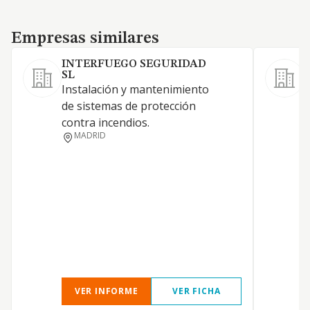
Empresas similares
Empresas similares
INTERFUEGO SEGURIDAD
SL
i
Instalación y mantenimiento
m
de sistemas de protección
g
contra incendios.
MADRID
VER INFORME
VER FICHA