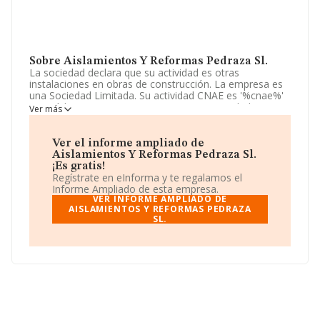
Sobre Aislamientos Y Reformas Pedraza Sl.
La sociedad declara que su actividad es otras
instalaciones en obras de construcción. La empresa es
una Sociedad Limitada. Su actividad CNAE es '%cnae%'
con código 4324. La empresa no tiene actividad en
Ver más
mercados exteriores.
La sociedad española
Aislamientos y Reformas
Ver el informe ampliado de
Pedraza S.L
, NIF B21678255, se encuentra en Calle
Aislamientos Y Reformas Pedraza Sl.
Real núm. 6 Piso 1, (28430), en el municipio de
¡Es gratis!
Alpedrete, Madrid.
Regístrate en eInforma y te regalamos el
Informe Ampliado de esta empresa.
Con los datos a disposición de INFORMA sobre 13.870
VER INFORME AMPLIADO DE
empresas pertenecientes al sector, a nivel nacional la
AISLAMIENTOS Y REFORMAS PEDRAZA
SL.
facturación asciende a 4.510 millones de euros y la
media entre todas las compañías es de 325 mil euros
de ventas. Respecto a la información de la provincia
(hablamos de Madrid), en la base de datos de INFORMA
aparecen 2893 empresas, cuyas ventas han alcanzado
los 1.688 millones de euros. Para aportar ulterior
información de interés en el ámbito sectorial, la media
de antigüedad desde la constitución es de 17 años. La
media de empleados es de 3.