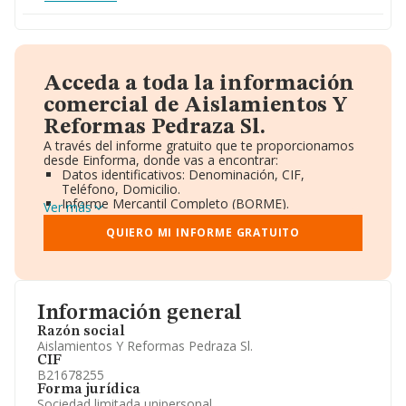
Acceda a toda la información
comercial de Aislamientos Y
Reformas Pedraza Sl.
A través del informe gratuito que te proporcionamos
desde Einforma, donde vas a encontrar:
Datos identificativos: Denominación, CIF,
Teléfono, Domicilio.
Informe Mercantil Completo (BORME).
Ver más
Gráficos de Evolución Ventas y Empleados.
Consejo de Administración y Administradores.
QUIERO MI INFORME GRATUITO
Directivos y Ejecutivos.
Accionistas.
Participaciones y Vinculaciones en otras empresas.
Artículos de prensa publicados sobre la empresa.
Información oficial y registral complementaria.
Información general
Razón social
Aislamientos Y Reformas Pedraza Sl.
CIF
B21678255
Forma jurídica
Sociedad limitada unipersonal