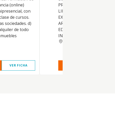
ancia (online)
PROTECCION OFICIAL COMO
ipresencial, con
LIBRES. CONSTRUCCION Y
clase de cursos.
EXPLOTACION EN
as sociedades. d)
ARRENDAMIENTO O VENTA 
lquiler de todo
EDIFICIOS. COMPRAVENTA D
inmuebles
INMUEBLES Y TERRENOS.
ALMERIA
VER FICHA
VER INFORME
VER FIC