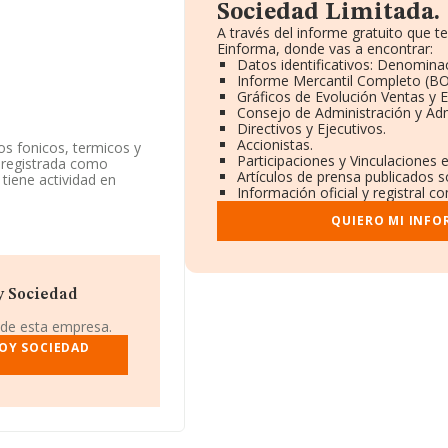
Sociedad Limitada.
A través del informe gratuito que 
Einforma, donde vas a encontrar:
Datos identificativos: Denominac
Informe Mercantil Completo (B
Gráficos de Evolución Ventas y 
Consejo de Administración y Adm
Directivos y Ejecutivos.
Accionistas.
os fonicos, termicos y
Participaciones y Vinculaciones 
á registrada como
Artículos de prensa publicados 
tiene actividad en
Información oficial y registral 
QUIERO MI INFO
 CIF B04646444, se
pio de Aguadulce, en
948 compañías, en el
y Sociedad
s de euros y la media de
mil euros. Para aportar
 de esta empresa.
de empleados de las
OY SOCIEDAD
es de 17 años.