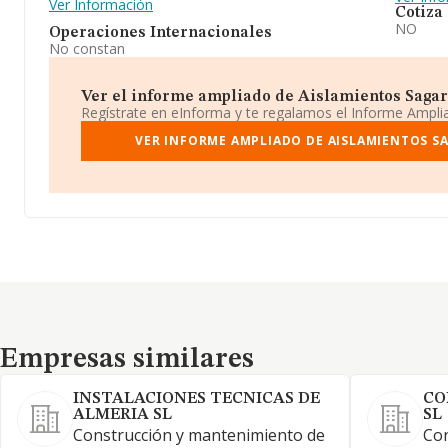
Ver Información
Cotiza
NO
Operaciones Internacionales
No constan
Ver el informe ampliado de Aislamientos Sagard
Regístrate en eInforma y te regalamos el Informe Ampl
VER INFORME AMPLIADO DE AISLAMIENTOS S
Empresas similares
Empresas similares
INSTALACIONES TECNICAS DE
CO
ALMERIA SL
SL
Construcción y mantenimiento de
Con