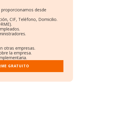
te proporcionamos desde
ión, CIF, Teléfono, Domicilio.
ORME).
Empleados.
inistradores.
en otras empresas.
sobre la empresa.
complementaria.
RME GRATUITO