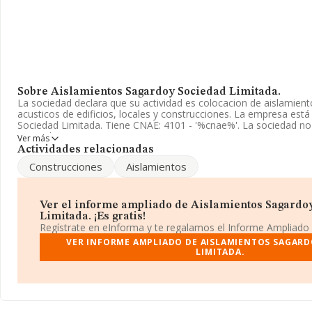
Sobre Aislamientos Sagardoy Sociedad Limitada.
La sociedad declara que su actividad es colocacion de aislamient
acusticos de edificios, locales y construcciones. La empresa est
Sociedad Limitada. Tiene CNAE: 4101 - '%cnae%'. La sociedad no 
mercados exteriores.
Ver más
Actividades relacionadas
La empresa
Aislamientos Sagardoy Sociedad Limitada
, con
Construcciones
Aislamientos
encuentra en Camino El Pocico núm. 5 2 B, (04720), en el munici
Almería, Andalucía.
En base a la información de la que dispone INFORMA sobre 188.
Ver el informe ampliado de Aislamientos Sagardo
ámbito nacional la facturación alcanza la cifra de 36.783 millone
Limitada. ¡Es gratis!
facturación de ventas entre todas las compañías alcanza los 194 
Regístrate en eInforma y te regalamos el Informe Ampliado
ulterior información de interés en el ámbito sectorial, la media 
VER INFORME AMPLIADO DE AISLAMIENTOS SAGARD
empresas es de 2. La media de antigüedad desde la constitución 
LIMITADA.