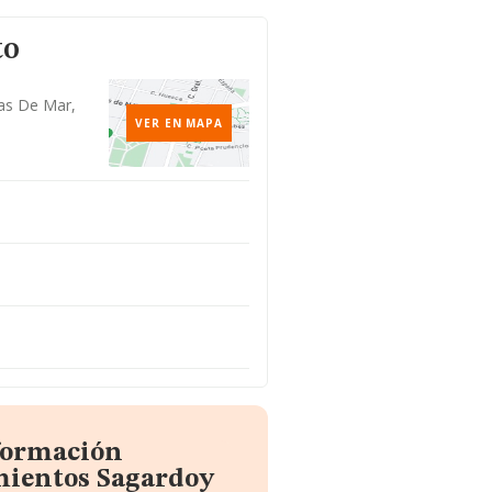
to
tas De Mar,
VER EN MAPA
nformación
mientos Sagardoy