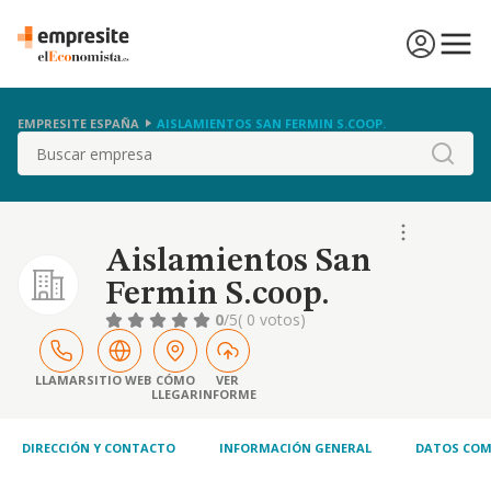
EMPRESITE ESPAÑA
AISLAMIENTOS SAN FERMIN S.COOP.
Buscar
Aislamientos San
Fermin S.coop.
0
/5
( 0 votos)
LLAMAR
SITIO WEB
CÓMO
VER
LLEGAR
INFORME
DIRECCIÓN Y CONTACTO
INFORMACIÓN GENERAL
DATOS COM