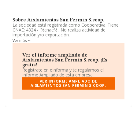
Sobre Aislamientos San Fermin S.coop.
La sociedad está registrada como Cooperativa. Tiene
CNAE: 4324 - '%cnae%'. No realiza actividad de
importación y/o exportación.
Ver más
La sociedad
Aislamientos San Fermin S.Coop
, con
número de identificación fiscal F31717523, está situada
en Poligono Belanbutzu núm. 6, (31192), Tajonar,
Ver el informe ampliado de
Navarra.
Aislamientos San Fermin S.coop. ¡Es
gratis!
En base a la información de la que dispone INFORMA
Regístrate en eInforma y te regalamos el
sobre 13.870 compañías, la facturación en el ámbito
Informe Ampliado de esta empresa.
nacional alcanza los 4.510 millones de euros y se estima
VER INFORME AMPLIADO DE
que el promedio de la facturación entre todas las
AISLAMIENTOS SAN FERMIN S.COOP.
empresas es de 325 mil euros. Teniendo en cuenta la
información sobre Navarra, en la base de datos de
INFORMA aparecen 215 empresas, con ventas en el
año 2014 de 84 millones de euros. Como información
adicional de interés, la antigüedad alcanza los 17 años
desde la constitución. La media de empleados de las
empresas es de 3.