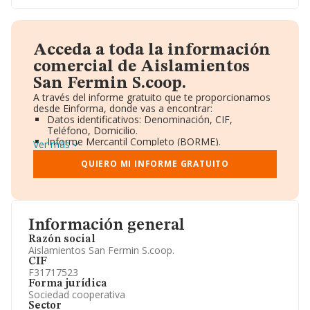
Acceda a toda la información
comercial de Aislamientos
San Fermin S.coop.
A través del informe gratuito que te proporcionamos
desde Einforma, donde vas a encontrar:
Datos identificativos: Denominación, CIF,
Teléfono, Domicilio.
Informe Mercantil Completo (BORME).
Ver más
Gráficos de Evolución Ventas y Empleados.
Consejo de Administración y Administradores.
QUIERO MI INFORME GRATUITO
Directivos y Ejecutivos.
Accionistas.
Participaciones y Vinculaciones en otras empresas.
Artículos de prensa publicados sobre la empresa.
Información oficial y registral complementaria.
Información general
Razón social
Aislamientos San Fermin S.coop.
CIF
F31717523
Forma jurídica
Sociedad cooperativa
Sector