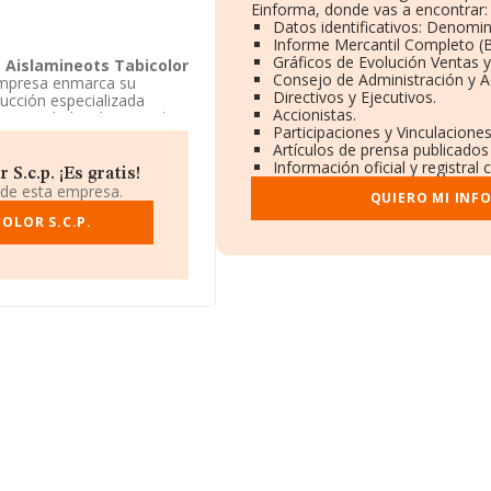
Einforma, donde vas a encontrar:
Datos identificativos: Denomin
Informe Mercantil Completo 
Gráficos de Evolución Ventas 
.
Aislamineots Tabicolor
Consejo de Administración y A
 empresa enmarca su
Directivos y Ejecutivos.
ucción especializada
Accionistas.
 Sociedad civil. Visitando
Participaciones y Vinculacione
ca de la empresa
Artículos de prensa publicados
Información oficial y registral
.c.p. ¡Es gratis!
 de esta empresa.
QUIERO MI INF
OLOR S.C.P.