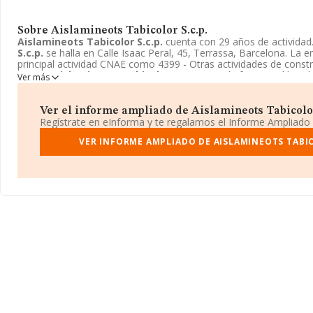
Sobre Aislamineots Tabicolor S.c.p.
Aislamineots Tabicolor S.c.p.
cuenta con 29 años de actividad
S.c.p.
se halla en Calle Isaac Peral, 45, Terrassa, Barcelona. La
principal actividad CNAE como 4399 - Otras actividades de constr
n.c.o.p..
Aislamineots Tabicolor S.c.p.
toma la forma jurídica de
Ver más
http://www.tabicolor.com
podrá encontrar más información acer
Aislamineots Tabicolor S.c.p.
.
Ver el informe ampliado de Aislamineots Tabicolor S
Regístrate en eInforma y te regalamos el Informe Ampliado
VER INFORME AMPLIADO DE AISLAMINEOTS TABIC