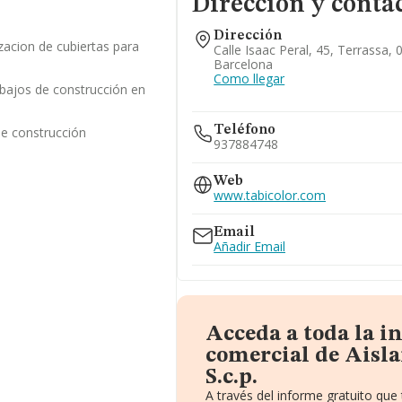
Dirección y conta
Dirección
zacion de cubiertas para
Calle Isaac Peral, 45, Terrassa, 
Barcelona
Como llegar
abajos de construcción en
Teléfono
de construcción
937884748
Web
www.tabicolor.com
Email
Añadir Email
Acceda a toda la 
comercial de Aisl
S.c.p.
A través del informe gratuito qu