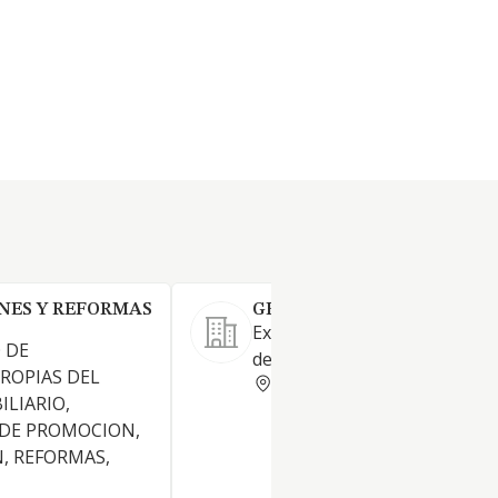
NES Y REFORMAS
GENARS SL
Explotación y gestión de des
 DE
de arquitectura.
ROPIAS DEL
BARCELONA
ILIARIO,
 DE PROMOCION,
, REFORMAS,