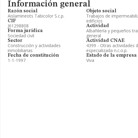
Información general
Razón social
Objeto social
Aislamineots Tabicolor S.c.p.
Trabajos de impermeabili
edificios
CIF
J61298808
Actividad
Albañilería y pequeños tr
Forma jurídica
Sociedad civil
general
Sector
Actividad CNAE
Construcción y actividades
4399 - Otras actividades 
inmobiliarias
especializada n.c.o.p.
Fecha de constitución
Estado de la empresa
1-1-1997
Viva