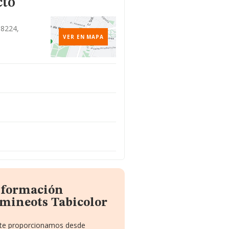
cto
08224,
VER EN MAPA
información
amineots Tabicolor
e te proporcionamos desde