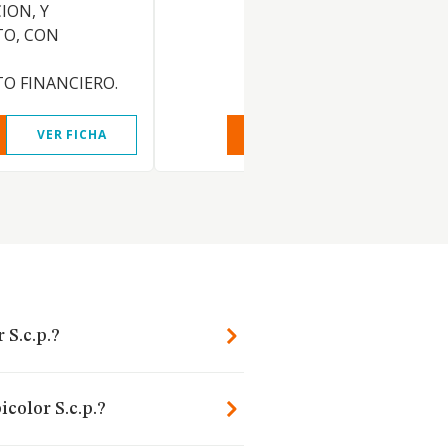
ION, Y
O, CON
O FINANCIERO.
VER FICHA
VER INFORME
VER FIC
 S.c.p.?
color S.c.p.?