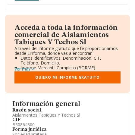
Acceda a toda la información
comercial de Aislamientos
Tabiques Y Techos Sl
A través del informe gratuito que te proporcionamos
desde Einforma, donde vas a encontrar:
Datos identificativos: Denominación, CIF,
Teléfono, Domicilio.
Informe Mercantil Completo (BORME).
Ver más
Gráficos de Evolución Ventas y Empleados.
Consejo de Administración y Administradores.
QUIERO MI INFORME GRATUITO
Directivos y Ejecutivos.
Accionistas.
Participaciones y Vinculaciones en otras empresas.
Artículos de prensa publicados sobre la empresa.
Información oficial y registral complementaria.
Información general
Razón social
Aislamientos Tabiques Y Techos Sl
CIF
B50864800
Forma jurídica
Sociedad limitada