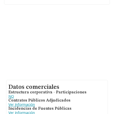
datos de INFORMA aparecen 323 empresas, cuyas
ventas han obtenido los 588 millones de euros.
Finalmente, para completar los datos de sector la
antigüedad alcanza los 20 años desde la constitución.
La media de empleados es de 4.
Datos comerciales
Estructura corporativa - Participaciones
NO
Contratos Públicos Adjudicados
Ver Información
Incidencias de Fuentes Públicas
Ver Información