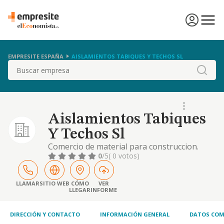
EMPRESITE ESPAÑA
AISLAMIENTOS TABIQUES Y TECHOS SL
Buscar
Aislamientos Tabiques
Y Techos Sl
Comercio de material para construccion.
actividades y trabajos necesarios para lo
0
/5
( 0 votos)
anterior. actividades inmobiliarias.
LLAMAR
SITIO WEB
CÓMO
VER
LLEGAR
INFORME
DIRECCIÓN Y CONTACTO
INFORMACIÓN GENERAL
DATOS COM