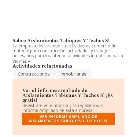
Sobre Aislamientos Tabiques Y Techos Sl
La empresa declara que su actividad es comercio de
material para construcción. actividades y trabajos
necesarios para lo anterior. actividades inmobiliarias. La
sociedad está inscrita en el Registro Mercantil como
Ver más
Sociedad Limitada. La actividad de referencia CNAE
Actividades relacionadas
corresponde a '%cnae%', cuyo Código es 4683. La
Construcciones
Inmobiliarias
sociedad no tiene actividad en mercados exteriores.
La empresa
Aislamientos Tabiques y Techos S.L
,
con CIF B50864800, está situada en Calle Sabina Pg
Ver el informe ampliado de
Malpica Alfinden núm. 81, (50171), La Puebla De
Aislamientos Tabiques Y Techos Sl ¡Es
Alfinden, Zaragoza, Aragón.
gratis!
Regístrate en eInforma y te regalamos el
Con los datos a disposición de INFORMA sobre 20.345
Informe Ampliado de esta empresa.
empresas pertenecientes al sector, la facturación en el
VER INFORME AMPLIADO DE
ámbito nacional alcanza los 21.890 millones de euros y
AISLAMIENTOS TABIQUES Y TECHOS SL
se estima que el promedio de la facturación entre todas
las empresas es de 1 millón de euros. En relación con la
información de la provincia de Zaragoza, en la base de