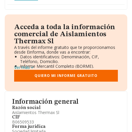
Acceda a toda la información
comercial de Aislamientos
Thermax Sl
A través del informe gratuito que te proporcionamos
desde Einforma, donde vas a encontrar:
Datos identificativos: Denominación, CIF,
Teléfono, Domicilio.
Informe Mercantil Completo (BORME).
Ver más
Gráficos de Evolución Ventas y Empleados.
Consejo de Administración y Administradores.
QUIERO MI INFORME GRATUITO
Directivos y Ejecutivos.
Accionistas.
Participaciones y Vinculaciones en otras empresas.
Artículos de prensa publicados sobre la empresa.
Información oficial y registral complementaria.
Información general
Razón social
Aislamientos Thermax Sl
CIF
B06509533
Forma jurídica
Sociedad limitada