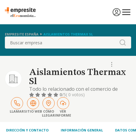
EMPRESITE ESPAÑA
AISLAMIENTOS THERMAX SL
Buscar
Aislamientos Thermax
Sl
Todo lo relacionado con el comercio de
aislamientos, madera y materiales de
0
/5
( 0 votos)
construccion
LLAMAR
SITIO WEB
CÓMO
VER
LLEGAR
INFORME
DIRECCIÓN Y CONTACTO
INFORMACIÓN GENERAL
DATOS COM