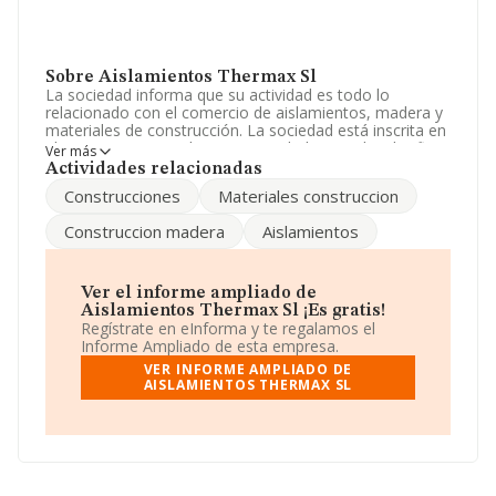
Sobre Aislamientos Thermax Sl
La sociedad informa que su actividad es todo lo
relacionado con el comercio de aislamientos, madera y
materiales de construcción. La sociedad está inscrita en
el Registro Mercantil como Sociedad Limitada. Clasifica
Ver más
su actividad CNAE como '%cnae%', código 4683. La
Actividades relacionadas
sociedad no tiene actividad en mercados exteriores.
Construcciones
Materiales construccion
La compañía
Aislamientos Thermax S.L
, con número
Construccion madera
Aislamientos
de identificación fiscal B06509533, tiene domicilio fiscal
en Calle Juan Carlos I Rey De España núm. 2, (06002),
en el municipio de Badajoz, Extremadura.
Ver el informe ampliado de
En base a la información de la que dispone INFORMA
Aislamientos Thermax Sl ¡Es gratis!
sobre 20.345 compañías, en el ámbito nacional la
Regístrate en eInforma y te regalamos el
facturación alcanza la cifra de 21.890 millones de euros
Informe Ampliado de esta empresa.
y se calcula un promedio de facturación de 1 millón de
VER INFORME AMPLIADO DE
euros entre todas las compañías. Con el fin de ampliar
AISLAMIENTOS THERMAX SL
la información relativa a las compañías, la antigüedad
desde la constitución es de 20 años. La media de
empleados es de 4.