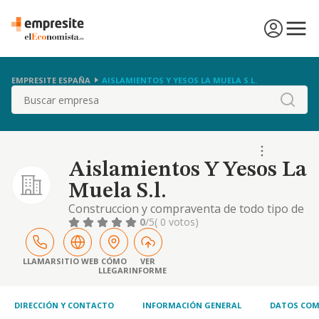
EMPRESITE ESPAÑA
AISLAMIENTOS Y YESOS LA MUELA S.L.
Buscar
Aislamientos Y Yesos La
Muela S.l.
Construccion y compraventa de todo tipo de
edificaciones; compraventa de terrenos y
0
/5
( 0 votos)
albanileria en general
LLAMAR
SITIO WEB
CÓMO
VER
LLEGAR
INFORME
DIRECCIÓN Y CONTACTO
INFORMACIÓN GENERAL
DATOS COM