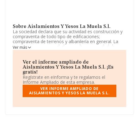
Sobre Aislamientos Y Yesos La Muela S.l.
La sociedad declara que su actividad es construcción y
compraventa de todo tipo de edificaciones;
compraventa de terrenos y albanilería en general. La
empresa es una Sociedad Limitada. La actividad de
Ver más
referencia CNAE corresponde a '%cnae%', cuyo Código
es 6812. La compañía no tiene actividad en mercados
exteriores.
Ver el informe ampliado de
Aislamientos Y Yesos La Muela S.l. ¡Es
La empresa española
Aislamientos y Yesos La Muela
gratis!
S.L
, con NIF B73443160, se encuentra en Carretera
Regístrate en eInforma y te regalamos el
Alguazas Km 15, (30190), en el municipio de Albudeite,
Informe Ampliado de esta empresa.
Murcia.
VER INFORME AMPLIADO DE
AISLAMIENTOS Y YESOS LA MUELA S.L.
Con los datos a disposición de INFORMA sobre 231.218
empresas pertenecientes al sector, a nivel nacional la
facturación asciende a 29.817 millones de euros y se
calcula un promedio de facturación de 128 mil euros
entre todas las compañías. Teniendo en cuenta la
información sobre Murcia, en la base de datos de
INFORMA aparecen 8482 empresas, con ventas de 495
millones de euros. Por último, con el fin de ampliar la
información relativa al ámbito de la empresa, los