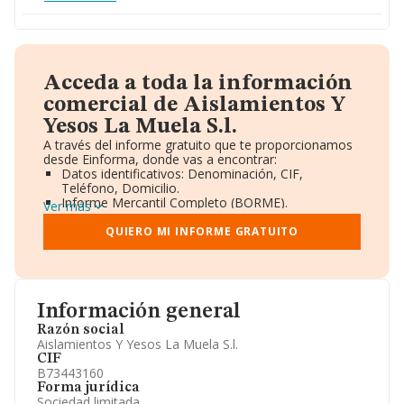
Acceda a toda la información
comercial de Aislamientos Y
Yesos La Muela S.l.
A través del informe gratuito que te proporcionamos
desde Einforma, donde vas a encontrar:
Datos identificativos: Denominación, CIF,
Teléfono, Domicilio.
Informe Mercantil Completo (BORME).
Ver más
Gráficos de Evolución Ventas y Empleados.
Consejo de Administración y Administradores.
QUIERO MI INFORME GRATUITO
Directivos y Ejecutivos.
Accionistas.
Participaciones y Vinculaciones en otras empresas.
Artículos de prensa publicados sobre la empresa.
Información oficial y registral complementaria.
Información general
Razón social
Aislamientos Y Yesos La Muela S.l.
CIF
B73443160
Forma jurídica
Sociedad limitada