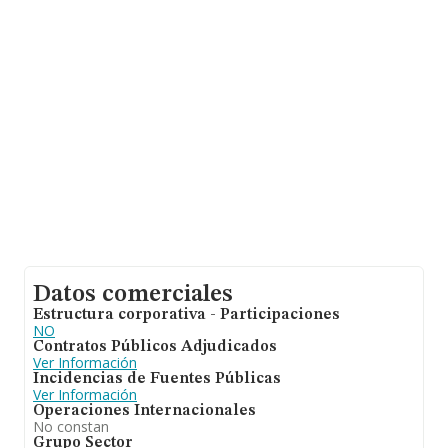
Madrid, en la base de datos de INFORMA aparecen
26948 empresas, con ventas de 6.109 millones de
euros. Para aportar ulterior información de interés en el
ámbito sectorial, la media de empleados de las
empresas es de 2; la antigüedad alcanza los 17 años
desde la constitución.
Datos comerciales
Estructura corporativa - Participaciones
NO
Contratos Públicos Adjudicados
Ver Información
Incidencias de Fuentes Públicas
Ver Información
Operaciones Internacionales
No constan
Grupo Sector