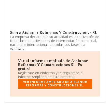
Sobre Aislanor Reformas Y Construcciones Sl.
La empresa declara que su actividad es la realización de
toda clase de actividades de intermediación comercial,
nacional e internacional, en todas sus fases. La
empresa es una Sociedad Limitada. La actividad de
Ver más
referencia CNAE corresponde a '%cnae%', cuyo Código
es 4101. La empresa no tiene actividad en mercados
exteriores.
Ver el informe ampliado de Aislanor
Reformas Y Construcciones Sl. ¡Es
La empresa española
Aislanor Reformas y
gratis!
Construcciones S.L
, NIF B83821975, tiene su domicilio
Regístrate en eInforma y te regalamos el
social establecido en Calle Relatores núm. 9 2 I, (28012),
Informe Ampliado de esta empresa.
en el municipio de Madrid, Madrid.
VER INFORME AMPLIADO DE AISLANOR
REFORMAS Y CONSTRUCCIONES SL.
Con los datos a disposición de INFORMA sobre 188.948
empresas pertenecientes al sector, en el ámbito
nacional la facturación alcanza la cifra de 36.783
millones de euros y se calcula un promedio de
facturación de 194 mil euros entre todas las compañías.
En cuanto a la información relativa a la provincia de