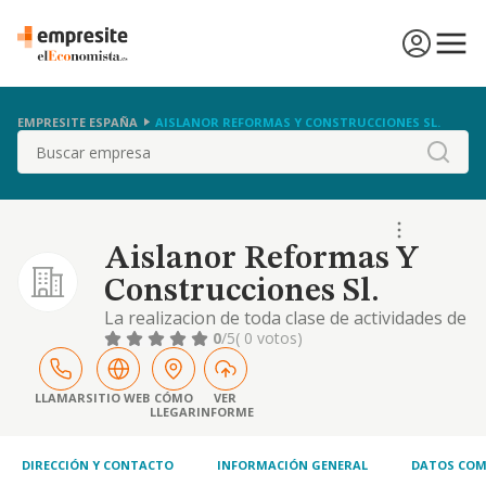
EMPRESITE ESPAÑA
AISLANOR REFORMAS Y CONSTRUCCIONES SL.
Buscar
Aislanor Reformas Y
Construcciones Sl.
La realizacion de toda clase de actividades de
intermediacion comercial, nacional e
0
/5
( 0 votos)
internacional, en todas sus fases
LLAMAR
SITIO WEB
CÓMO
VER
LLEGAR
INFORME
DIRECCIÓN Y CONTACTO
INFORMACIÓN GENERAL
DATOS COM