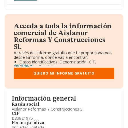
Acceda a toda la información
comercial de Aislanor
Reformas Y Construcciones
Sl.
A través del informe gratuito que te proporcionamos
desde Einforma, donde vas a encontrar:
Datos identificativos: Denominación, CIF,
Ver más
Teléfono, Domicilio.
Informe Mercantil Completo (BORME).
QUIERO MI INFORME GRATUITO
Gráficos de Evolución Ventas y Empleados.
Consejo de Administración y Administradores.
Directivos y Ejecutivos.
Accionistas.
Participaciones y Vinculaciones en otras empresas.
Información general
Artículos de prensa publicados sobre la empresa.
Información oficial y registral complementaria.
Razón social
Aislanor Reformas Y Construcciones Sl.
CIF
B83821975
Forma jurídica
Sociedad limitada