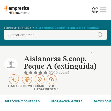
EMPRESITE ESPAÑA
AISLANORSA S.COOP. PEQUE A (EXTINGUIDA)
Buscar
Aislanorsa S.coop.
Peque A (extinguida)
0
/5
( 0 votos)
LLAMAR
SITIO WEB
CÓMO
VER
LLEGAR
INFORME
DIRECCIÓN Y CONTACTO
INFORMACIÓN GENERAL
DATOS COM