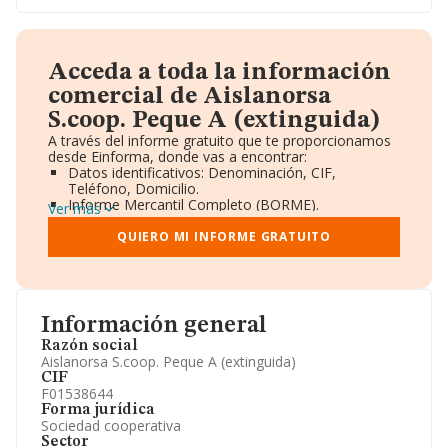
Acceda a toda la información
comercial de Aislanorsa
S.coop. Peque A (extinguida)
A través del informe gratuito que te proporcionamos
desde Einforma, donde vas a encontrar:
Datos identificativos: Denominación, CIF,
Teléfono, Domicilio.
Informe Mercantil Completo (BORME).
Ver más
Gráficos de Evolución Ventas y Empleados.
Consejo de Administración y Administradores.
QUIERO MI INFORME GRATUITO
Directivos y Ejecutivos.
Accionistas.
Participaciones y Vinculaciones en otras empresas.
Artículos de prensa publicados sobre la empresa.
Información oficial y registral complementaria.
Información general
Razón social
Aislanorsa S.coop. Peque A (extinguida)
CIF
F01538644
Forma jurídica
Sociedad cooperativa
Sector