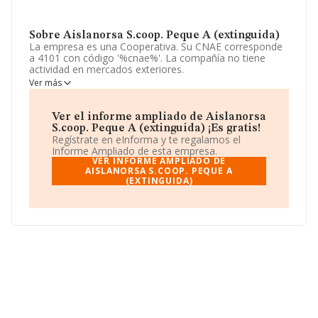
Sobre Aislanorsa S.coop. Peque A (extinguida)
La empresa es una Cooperativa. Su CNAE corresponde
a 4101 con código '%cnae%'. La compañía no tiene
actividad en mercados exteriores.
Ver más
La sociedad española
Aislanorsa S.Coop. Peque A
(extinguida)
, CIF F01538644, se encuentra en Calle El
Plano núm. 12 1, (01320), Oyon-oion, provincia de
Ver el informe ampliado de Aislanorsa
Álava, País Vasco.
S.coop. Peque A (extinguida) ¡Es gratis!
Regístrate en eInforma y te regalamos el
Con los datos a disposición de INFORMA sobre 188.948
Informe Ampliado de esta empresa.
empresas pertenecientes al sector, a nivel nacional la
VER INFORME AMPLIADO DE
facturación asciende a 36.783 millones de euros y se
AISLANORSA S.COOP. PEQUE A
(EXTINGUIDA)
calcula un promedio de facturación de 194 mil euros
entre todas las compañías. Con el fin de ampliar la
información relativa a las compañías, la media de
antigüedad desde la constitución es de 17 años. La
media de empleados de las empresas es de 2.