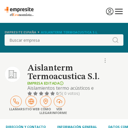
EMPRESITE ESPAÑA
AISLANTERM TERMOACUSTICA S.L.
Buscar
Aislanterm
Termoacustica S.l.
EMPRESA EDITADA
Aislamientos termo acústicos e
impermeabilizaciones, inyección con guata
0
/5
( 0 votos)
de celulosa y fibras.
LLAMAR
SITIO WEB
CÓMO
VER
LLEGAR
INFORME
DIRECCIÓN Y CONTACTO
INFORMACIÓN GENERAL
DATOS COM