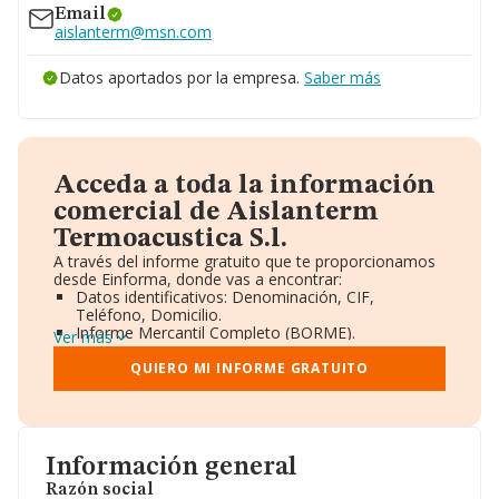
Email
aislanterm@msn.com
Datos aportados por la empresa.
Saber más
Acceda a toda la información
comercial de Aislanterm
Termoacustica S.l.
A través del informe gratuito que te proporcionamos
desde Einforma, donde vas a encontrar:
Datos identificativos: Denominación, CIF,
Teléfono, Domicilio.
Informe Mercantil Completo (BORME).
Ver más
Gráficos de Evolución Ventas y Empleados.
Consejo de Administración y Administradores.
QUIERO MI INFORME GRATUITO
Directivos y Ejecutivos.
Accionistas.
Participaciones y Vinculaciones en otras empresas.
Artículos de prensa publicados sobre la empresa.
Información oficial y registral complementaria.
Información general
Razón social