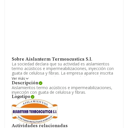
Sobre Aislanterm Termoacustica S.l.
La sociedad declara que su actividad es aislamientos
termo acústicos e impermeabilizaciones, inyección con
guata de celulosa y fibras. La empresa aparece inscrita
en el Registro Mercantil como Sociedad Limitada. La
Ver más
actividad de referencia CNAE corresponde a '%cnae%',
Descripción
cuyo Código es 4324. La sociedad no tiene actividad en
Aislamientos termo acústicos e impermeabilizaciones,
mercados exteriores.
inyección con guata de celulosa y fibras.
Logotipo
Ha contado con el mismo número de profesionales y
según los datos a disposición de INFORMA, ha tenido
un número de empleados por debajo de la media de
sector.
La sociedad española
Aislanterm Termoacustica
Actividades relacionadas
S.L
, CIF B82698671, se encuentra en Calle Camino Viejo