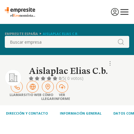
EMPRESITE ESPAÑA
AISLAPLAC ELIAS C.B.
Buscar
Aislaplac Elias C.b.
0
/5
( 0 votos)
LLAMAR
SITIO WEB
CÓMO
VER
LLEGAR
INFORME
DIRECCIÓN Y CONTACTO
INFORMACIÓN GENERAL
DATOS COM