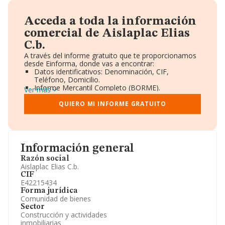
Acceda a toda la información
comercial de Aislaplac Elias
C.b.
A través del informe gratuito que te proporcionamos
desde Einforma, donde vas a encontrar:
Datos identificativos: Denominación, CIF,
Teléfono, Domicilio.
Informe Mercantil Completo (BORME).
Ver más
Gráficos de Evolución Ventas y Empleados.
Consejo de Administración y Administradores.
QUIERO MI INFORME GRATUITO
Directivos y Ejecutivos.
Accionistas.
Participaciones y Vinculaciones en otras empresas.
Artículos de prensa publicados sobre la empresa.
Información oficial y registral complementaria.
Información general
Razón social
Aislaplac Elias C.b.
CIF
E42215434
Forma jurídica
Comunidad de bienes
Sector
Construcción y actividades
inmobiliarias