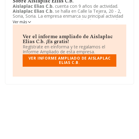
Sobre Aislaplac Elias C.b.
Aislaplac Elias C.b.
cuenta con 9 años de actividad.
Aislaplac Elias C.b.
se halla en Calle la Tejera, 20 - 2,
Soria, Soria. La empresa enmarca su principal actividad
CNAE como 4399 - Otras actividades de construcción
Ver más
especializada n.c.o.p..
Aislaplac Elias C.b.
toma la
forma jurídica de Comunidad de bienes.
Ver el informe ampliado de Aislaplac
Elias C.b. ¡Es gratis!
Regístrate en eInforma y te regalamos el
Informe Ampliado de esta empresa.
VER INFORME AMPLIADO DE AISLAPLAC
ELIAS C.B.