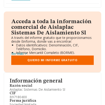
Acceda a toda la información
comercial de Aislaplac
Sistemas De Aislamiento Sl
A través del informe gratuito que te proporcionamos
desde Einforma, donde vas a encontrar:
Datos identificativos: Denominación, CIF,
Teléfono, Domicilio.
Informe Mercantil Completo (BORME).
Ver más
Gráficos de Evolución Ventas y Empleados.
Consejo de Administración y Administradores.
QUIERO MI INFORME GRATUITO
Directivos y Ejecutivos.
Accionistas.
Participaciones y Vinculaciones en otras empresas.
Artículos de prensa publicados sobre la empresa.
Información oficial y registral complementaria.
Información general
Razón social
Aislaplac Sistemas De Aislamiento Sl
CIF
B97180400
Forma jurídica
Sociedad limitada