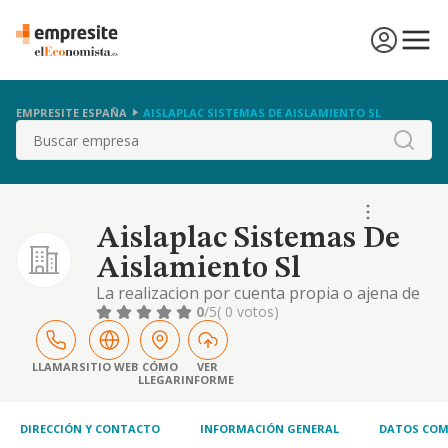
EMPRESITE ESPAÑA
AISLAPLAC SISTEMAS DE AISLAMIENTO SL
Buscar
Aislaplac Sistemas De
Aislamiento Sl
La realizacion por cuenta propia o ajena de
toda clase de trabajos de aislamientos y
0
/5
( 0 votos)
revestimientos interiores, tabiqueria y
acabados de techos en toda clase de
edificios, locales comerciales y viviendas la
LLAMAR
SITIO WEB
CÓMO
VER
LLEGAR
INFORME
compraventa d
DIRECCIÓN Y CONTACTO
INFORMACIÓN GENERAL
DATOS COM