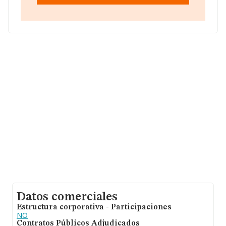
con CIF B97180400, se encuentra en Lugar Parque
Empresarial Tactica, (46980), Paterna, en Valencia,
Comunidad Valenciana.
Con los datos a disposición de INFORMA sobre 7.198
empresas pertenecientes al sector, en el ámbito
nacional la facturación alcanza la cifra de 1.852 millones
de euros y se calcula un promedio de facturación de
257 mil euros entre todas las compañías. Respecto a la
información de la provincia (hablamos de Valencia), en
la base de datos INFORMA constan 402 empresas, con
ventas en el año 2024 de 78 millones de euros.
Finalmente, para completar los datos de sector, en
2024, la media de antigüedad desde la constitución es
de 18 años. La media de empleados de las empresas es
de 3.
Datos comerciales
Estructura corporativa - Participaciones
NO
Contratos Públicos Adjudicados