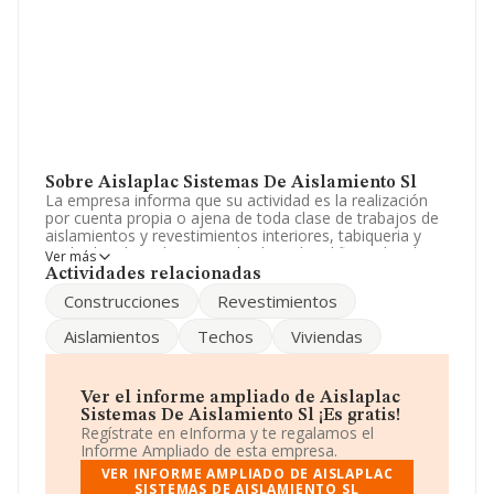
Sobre Aislaplac Sistemas De Aislamiento Sl
La empresa informa que su actividad es la realización
por cuenta propia o ajena de toda clase de trabajos de
aislamientos y revestimientos interiores, tabiqueria y
acabados de techos en toda clase de edificios, locales
Ver más
comerciales y viviendas la compraventa d. La empresa
Actividades relacionadas
está registrada como Sociedad Limitada. La actividad de
Construcciones
Revestimientos
referencia CNAE corresponde a 'Revestimiento de
suelos y paredes', cuyo Código es 4333. La compañía
Aislamientos
Techos
Viviendas
no tiene actividad en mercados exteriores.
La plantilla permanece igual y según los datos a
disposición de INFORMA, ha tenido un número de
Ver el informe ampliado de Aislaplac
empleados por debajo de la media de sector.
Sistemas De Aislamiento Sl ¡Es gratis!
Regístrate en eInforma y te regalamos el
Su página web es
www.aislaplac.com
.
Informe Ampliado de esta empresa.
VER INFORME AMPLIADO DE AISLAPLAC
La compañía
Aislaplac Sistemas de Aislamiento S.L
,
SISTEMAS DE AISLAMIENTO SL