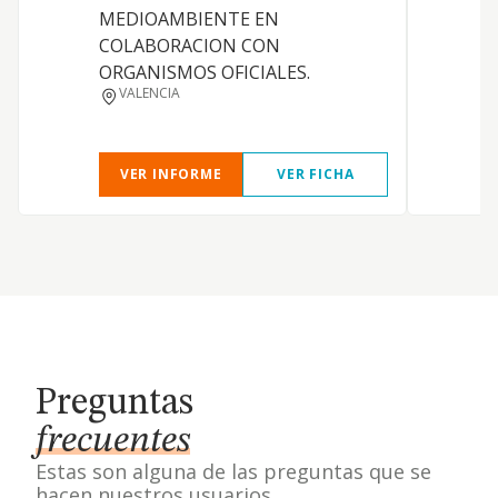
p
MEDIOAMBIENTE EN
a
COLABORACION CON
y
ORGANISMOS OFICIALES.
VALENCIA
VER INFORME
VER FICHA
Preguntas
frecuentes
Estas son alguna de las preguntas que se
hacen nuestros usuarios