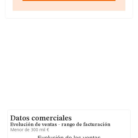
B23464647, tiene domicilio fiscal en Poligono Industrial
Los Cerros Complejo Tecnocon, (23400), en el
municipio de Úbeda, Jaén, Andalucía.
En base a la información de la que dispone INFORMA
sobre 13.870 compañías, a nivel nacional la facturación
asciende a 4.510 millones de euros y el promedio de la
facturación de ventas entre todas las compañías
asciende a los 325 mil euros. En cuanto a la información
relativa a la provincia de Jaén, en la base de datos de
INFORMA aparecen 84 empresas, cuyas ventas en 2009
han alcanzado los 18 millones de euros. Como
información adicional de interés, los empleados de
media son 3. La media de antigüedad desde la
constitución es de 17 años.
Datos comerciales
Evolución de ventas - rango de facturación
Menor de 300 mil €
Evolución de las ventas