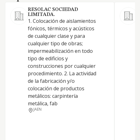
RESOLAC SOCIEDAD
LIMITADA.
1. Colocación de aislamientos
I
fónicos, térmicos y acústicos
C
de cualquier clase y para
i
cualquier tipo de obras;
C
impermeabilización en todo
A
tipo de edificios y
e
construcciones por cualquier
C
procedimiento. 2. La actividad
p
de la fabricación y/o
n
colocación de productos
m
metálicos: carpintería
O
metálica, fab
c
JAEN