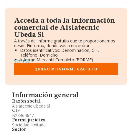
Acceda a toda la información
comercial de Aislatecnic
Ubeda Sl
A través del informe gratuito que te proporcionamos
desde Einforma, donde vas a encontrar:
Datos identificativos: Denominación, CIF,
Teléfono, Domicilio.
Informe Mercantil Completo (BORME).
Ver más
Gráficos de Evolución Ventas y Empleados.
Consejo de Administración y Administradores.
QUIERO MI INFORME GRATUITO
Directivos y Ejecutivos.
Accionistas.
Participaciones y Vinculaciones en otras empresas.
Artículos de prensa publicados sobre la empresa.
Información oficial y registral complementaria.
Información general
Razón social
Aislatecnic Ubeda Sl
CIF
B23464647
Forma jurídica
Sociedad limitada
Sector