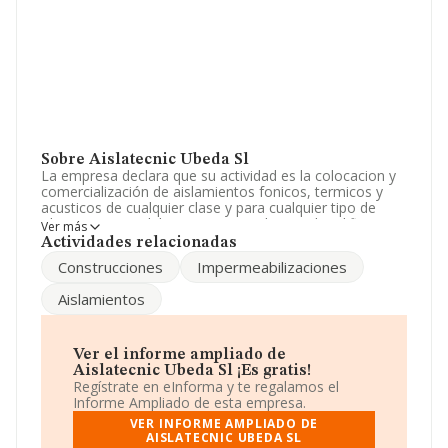
Sobre Aislatecnic Ubeda Sl
La empresa declara que su actividad es la colocacion y
comercialización de aislamientos fonicos, termicos y
acusticos de cualquier clase y para cualquier tipo de
obras impermeabilizaciones en todo tipo de edificios y
Ver más
construcciones por cualquier procedimiento. La
Actividades relacionadas
empresa está registrada como Sociedad Limitada.
Construcciones
Impermeabilizaciones
Clasifica su actividad CNAE como '%cnae%', código
4324. La compañía es importadora.
Aislamientos
El número de empleados ha disminuido un 73% y
atendiendo a los datos disponibles en INFORMA, el
número de empleados de la compañía ha estado por
Ver el informe ampliado de
debajo de la media de sector.
Aislatecnic Ubeda Sl ¡Es gratis!
Regístrate en eInforma y te regalamos el
Para ponerse en contacto con sus oficinas, la empresa
Informe Ampliado de esta empresa.
facilita el número de teléfono 953792654.
VER INFORME AMPLIADO DE
AISLATECNIC UBEDA SL
La empresa española
Aislatecnic Ubeda S.L
, con NIF