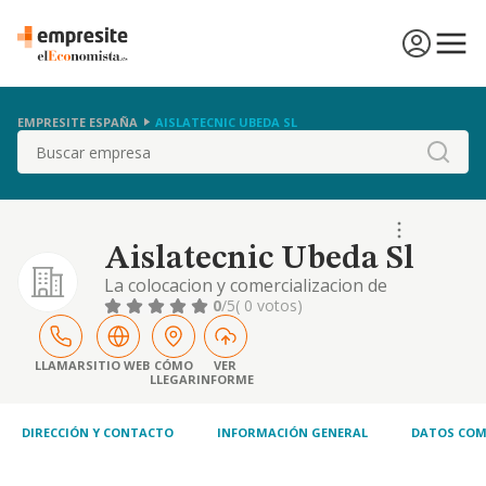
EMPRESITE ESPAÑA
AISLATECNIC UBEDA SL
Buscar
Aislatecnic Ubeda Sl
La colocacion y comercializacion de
aislamientos fonicos, termicos y acusticos de
0
/5
( 0 votos)
cualquier clase y para cualquier tipo de
obras impermeabilizaciones en todo tipo de
edificios y construcciones por cualquier
LLAMAR
SITIO WEB
CÓMO
VER
LLEGAR
INFORME
procedimiento
DIRECCIÓN Y CONTACTO
INFORMACIÓN GENERAL
DATOS COM