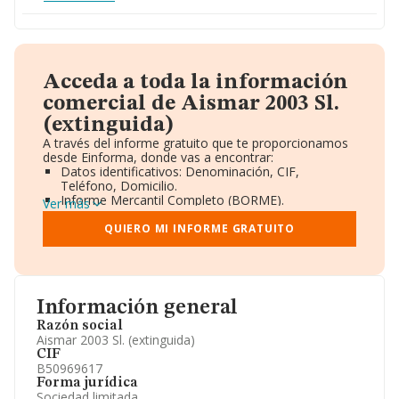
Acceda a toda la información
comercial de Aismar 2003 Sl.
(extinguida)
A través del informe gratuito que te proporcionamos
desde Einforma, donde vas a encontrar:
Datos identificativos: Denominación, CIF,
Teléfono, Domicilio.
Informe Mercantil Completo (BORME).
Ver más
Gráficos de Evolución Ventas y Empleados.
Consejo de Administración y Administradores.
QUIERO MI INFORME GRATUITO
Directivos y Ejecutivos.
Accionistas.
Participaciones y Vinculaciones en otras empresas.
Artículos de prensa publicados sobre la empresa.
Información oficial y registral complementaria.
Información general
Razón social
Aismar 2003 Sl. (extinguida)
CIF
B50969617
Forma jurídica
Sociedad limitada