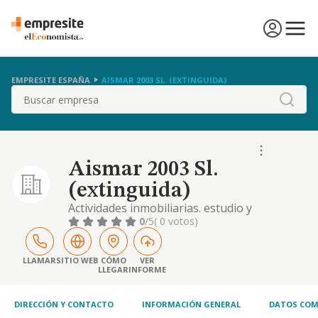
EMPRESITE ESPAÑA
AISMAR 2003 SL. (EXTINGUIDA)
Buscar
Aismar 2003 Sl.
(extinguida)
Actividades inmobiliarias. estudio y
promocion de inversiones inmobiliarias y
0
/5
( 0 votos)
mobiliarias, estudios tecnicos y economicos
LLAMAR
SITIO WEB
CÓMO
VER
LLEGAR
INFORME
DIRECCIÓN Y CONTACTO
INFORMACIÓN GENERAL
DATOS COM