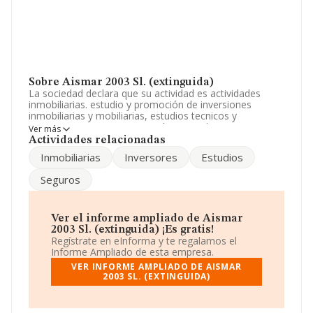
Sobre Aismar 2003 Sl. (extinguida)
La sociedad declara que su actividad es actividades
inmobiliarias. estudio y promoción de inversiones
inmobiliarias y mobiliarias, estudios tecnicos y
economicos. La empresa está registrada como
Ver más
Sociedad Limitada. Su CNAE corresponde a 6812 con
Actividades relacionadas
código '%cnae%'. No realiza actividad de importación
Inmobiliarias
Inversores
Estudios
y/o exportación.
Seguros
La empresa española
Aismar 2003 S.L. (extinguida)
,
CIF B50969617, está situada en Avenida Juan Carlos I
núm. 35, (50009), Zaragoza, Aragón.
Ver el informe ampliado de Aismar
En base a la información de la que dispone INFORMA
2003 Sl. (extinguida) ¡Es gratis!
sobre 231.218 compañías, en el ámbito nacional la
Regístrate en eInforma y te regalamos el
facturación alcanza la cifra de 29.817 millones de euros
Informe Ampliado de esta empresa.
y se estima que el promedio de la facturación entre
VER INFORME AMPLIADO DE AISMAR
todas las empresas es de 128 mil euros. Teniendo en
2003 SL. (EXTINGUIDA)
cuenta la información sobre Zaragoza, en la base de
datos INFORMA constan 3584 empresas, con ventas de
501 millones de euros. Para aportar ulterior información