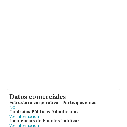
de interés en el ámbito sectorial, la antigüedad alcanza
los 20 años desde la constitución. Los empleados de
media son 1.
Datos comerciales
Estructura corporativa - Participaciones
NO
Contratos Públicos Adjudicados
Ver Información
Incidencias de Fuentes Públicas
Ver Información