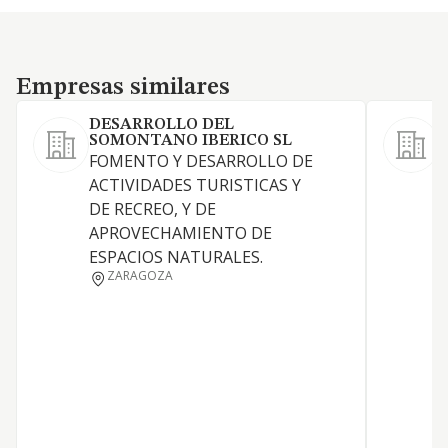
Empresas similares
Empresas similares
DESARROLLO DEL
SOMONTANO IBERICO SL
FOMENTO Y DESARROLLO DE
a
ACTIVIDADES TURISTICAS Y
i
DE RECREO, Y DE
v
APROVECHAMIENTO DE
f
ESPACIOS NATURALES.
b
ZARAGOZA
r