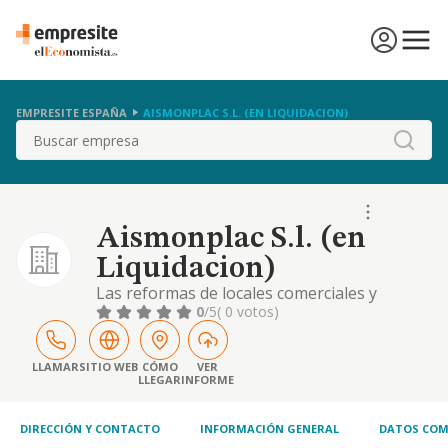
EMPRESITE ESPAÑA
AISMONPLAC S.L. (EN LIQUIDACION)
Buscar
Aismonplac S.l. (en
Liquidacion)
Las reformas de locales comerciales y
viviendas. la instalacion de placa, tabiqueria y
0
/5
( 0 votos)
aislamiento. los trabajos en yeso, escayola y
pladur. los trabajos de albanileria
LLAMAR
SITIO WEB
CÓMO
VER
LLEGAR
INFORME
DIRECCIÓN Y CONTACTO
INFORMACIÓN GENERAL
DATOS COM