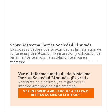
Sobre Aistecmo Iberica Sociedad Limitada.
La sociedad declara que su actividad es la instalación de
fontanería y climatización. la instalación y colocación de
aislamientos térmicos. la instalación térmica en
edificios, así como el mantenimiento y reparación de los
Ver más
mismos. la instalación de placas solares fotovoltaicas
térmicas. las instalaciones eléctricas en general. la
comprave. La sociedad está inscrita en el Registro
Ver el informe ampliado de Aistecmo
Mercantil como Sociedad Limitada. Tiene CNAE: 4322 -
Iberica Sociedad Limitada. ¡Es gratis!
'Fontanería, instalaciones de sistemas de calefacción y
Regístrate en eInforma y te regalamos el
aire acondicionado'. No realiza actividad de importación
Informe Ampliado de esta empresa.
y/o exportación.
VER INFORME AMPLIADO DE AISTECMO
IBERICA SOCIEDAD LIMITADA.
La compañía
Aistecmo Iberica Sociedad Limitada
,
CIF B56577059, se encuentra en Calle Toledo núm. 2 Bj,
(46900), Torrent, en Valencia, Comunidad Valenciana.