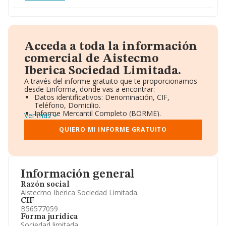
Acceda a toda la información
comercial de Aistecmo
Iberica Sociedad Limitada.
A través del informe gratuito que te proporcionamos
desde Einforma, donde vas a encontrar:
Datos identificativos: Denominación, CIF,
Teléfono, Domicilio.
Informe Mercantil Completo (BORME).
Ver más
Gráficos de Evolución Ventas y Empleados.
Consejo de Administración y Administradores.
QUIERO MI INFORME GRATUITO
Directivos y Ejecutivos.
Accionistas.
Participaciones y Vinculaciones en otras empresas.
Artículos de prensa publicados sobre la empresa.
Información oficial y registral complementaria.
Información general
Razón social
Aistecmo Iberica Sociedad Limitada.
CIF
B56577059
Forma jurídica
Sociedad limitada