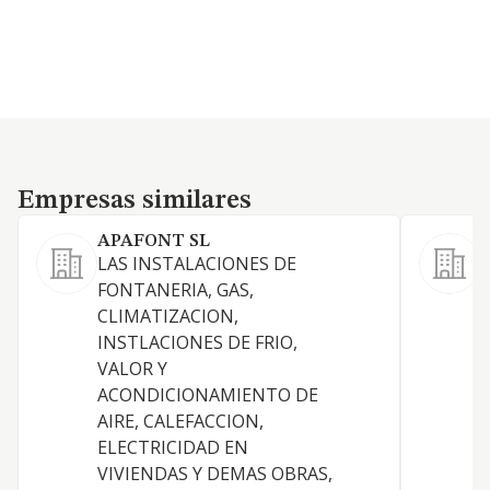
Empresas similares
Empresas similares
APAFONT SL
LAS INSTALACIONES DE
A
FONTANERIA, GAS,
F
CLIMATIZACION,
s
INSTLACIONES DE FRIO,
a
VALOR Y
a
ACONDICIONAMIENTO DE
i
AIRE, CALEFACCION,
c
ELECTRICIDAD EN
I
VIVIENDAS Y DEMAS OBRAS,