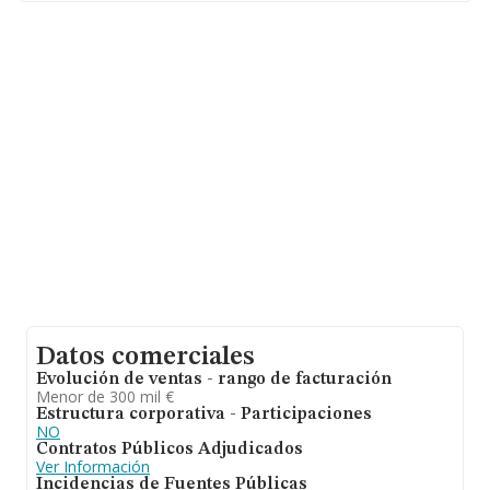
Con los datos a disposición de INFORMA sobre 30.641
empresas pertenecientes al sector, la facturación en el
ámbito nacional alcanza los 9.687 millones de euros y
se estima que el promedio de la facturación entre todas
las empresas es de 316 mil euros. Respecto a la
información de la provincia (hablamos de Valencia), en
la base de datos de INFORMA aparecen 2043
empresas, con ventas de 538 millones de euros. Por
último, con el fin de ampliar la información relativa al
ámbito de la empresa, la media de antigüedad desde la
constitución es de 19 años. La media de empleados de
las empresas es de 3.
Datos comerciales
Evolución de ventas - rango de facturación
Menor de 300 mil €
Estructura corporativa - Participaciones
NO
Contratos Públicos Adjudicados
Ver Información
Incidencias de Fuentes Públicas