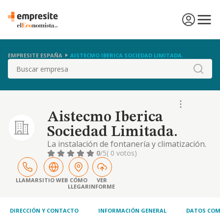
EMPRESITE ESPAÑA
AISTECMO IBERICA SOCIEDAD LIMITADA.
Buscar
Aistecmo Iberica
Sociedad Limitada.
La instalación de fontanería y climatización.
la instalación y colocación de aislamientos
0
/5
( 0 votos)
térmicos. la instalación térmica en edificios,
así como el mantenimiento y reparación de
los mismos. la instalación de placas solares
LLAMAR
SITIO WEB
CÓMO
VER
LLEGAR
INFORME
fotovoltaicas térmicas. las instalaciones
eléctricas en general. la comprave
DIRECCIÓN Y CONTACTO
INFORMACIÓN GENERAL
DATOS COM