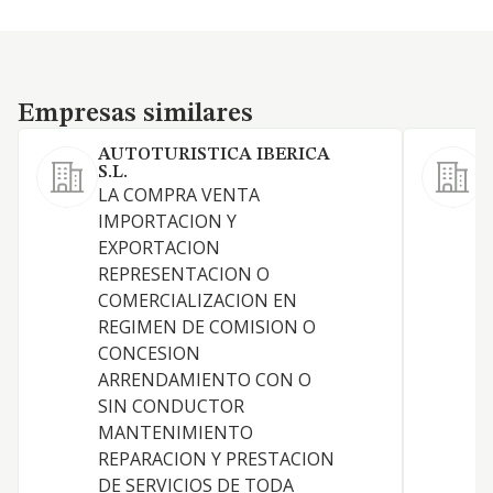
Empresas similares
Empresas similares
AUTOTURISTICA IBERICA
P
S.L.
L
LA COMPRA VENTA
IMPORTACION Y
EXPORTACION
REPRESENTACION O
COMERCIALIZACION EN
REGIMEN DE COMISION O
S
CONCESION
P
ARRENDAMIENTO CON O
SIN CONDUCTOR
MANTENIMIENTO
REPARACION Y PRESTACION
DE SERVICIOS DE TODA