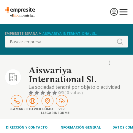
EMPRESITE ESPAÑA
AISWARIYA INTERNATIONAL SL.
Buscar
Aiswariya
International Sl.
La sociedad tendrá por objeto o actividad
social principal el comercio, importación y
0
/5
( 0 votos)
exportación de productos diversos no
especializado (código c.n.a.e. 4619). también
podrá dedicarse la sociedad a las siguientes
LLAMAR
SITIO WEB
CÓMO
VER
LLEGAR
INFORME
actividades: agente, comercial, distribuidor o
representante de empresas.
DIRECCIÓN Y CONTACTO
INFORMACIÓN GENERAL
DATOS COM