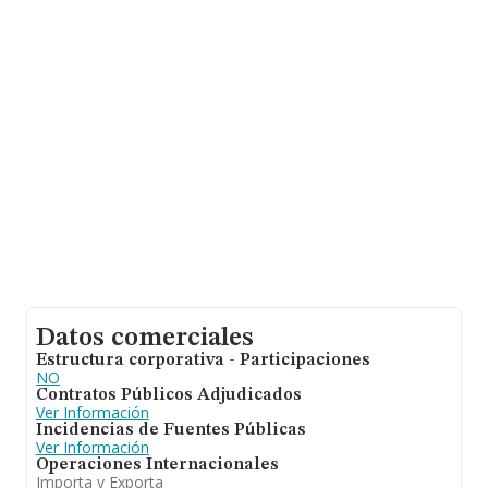
En base a la información de la que dispone INFORMA
sobre 35.522 compañías, a nivel nacional la facturación
asciende a 14.930 millones de euros y el promedio de la
facturación de ventas entre todas las compañías
asciende a los 420 mil euros. En cuanto a la información
relativa a la provincia de Madrid, en la base de datos
INFORMA constan 8469 empresas, con ventas de hasta
6.551 millones de euros. Con el fin de ampliar la
información relativa a las compañías, la media de
antigüedad desde la constitución es de 12 años. La
media de empleados de las empresas es de 2.
Datos comerciales
Estructura corporativa - Participaciones
NO
Contratos Públicos Adjudicados
Ver Información
Incidencias de Fuentes Públicas
Ver Información
Operaciones Internacionales
Importa y Exporta