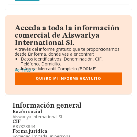
Acceda a toda la información
comercial de Aiswariya
International Sl.
A través del informe gratuito que te proporcionamos
desde Einforma, donde vas a encontrar:
Datos identificativos: Denominación, CIF,
Teléfono, Domicilio.
Informe Mercantil Completo (BORME).
Ver más
Gráficos de Evolución Ventas y Empleados.
Consejo de Administración y Administradores.
QUIERO MI INFORME GRATUITO
Directivos y Ejecutivos.
Accionistas.
Participaciones y Vinculaciones en otras empresas.
Artículos de prensa publicados sobre la empresa.
Información oficial y registral complementaria.
Información general
Razón social
Aiswariya International Sl.
CIF
B87828844
Forma jurídica
Sociedad limitada unipersonal