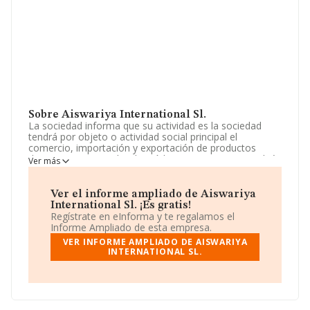
Sobre Aiswariya International Sl.
La sociedad informa que su actividad es la sociedad
tendrá por objeto o actividad social principal el
comercio, importación y exportación de productos
diversos no especializado (código c.n.a.e. 4619). también
Ver más
podrá dedicarse la sociedad a las siguientes actividades:
agente, comercial, distribuidor o representante de
empresas. La empresa aparece inscrita en el Registro
Ver el informe ampliado de Aiswariya
Mercantil como Sociedad Limitada. Su CNAE
International Sl. ¡Es gratis!
corresponde a 4619 con código 'Intermediarios del
Regístrate en eInforma y te regalamos el
comercio de productos diversos'. La compañía es
Informe Ampliado de esta empresa.
importadora y exportadora.
VER INFORME AMPLIADO DE AISWARIYA
INTERNATIONAL SL.
La compañía
Aiswariya International S.L
, con
número de identificación fiscal B87828844, tiene su
domicilio social establecido en Calle Cañada núm. 13
Pta B, 1 B, (28511), en el municipio de Valdilecha,
Madrid.