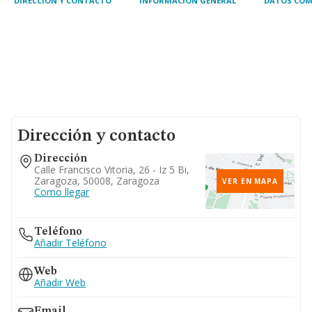
DIRECCIÓN Y CONTACTO
INFORMACIÓN GENERAL
DATOS COM
Dirección y contacto
Dirección
Calle Francisco Vitoria, 26 - Iz 5 Bi,
Zaragoza, 50008, Zaragoza
VER EN MAPA
Como llegar
Teléfono
Añadir Teléfono
Web
Añadir Web
Email