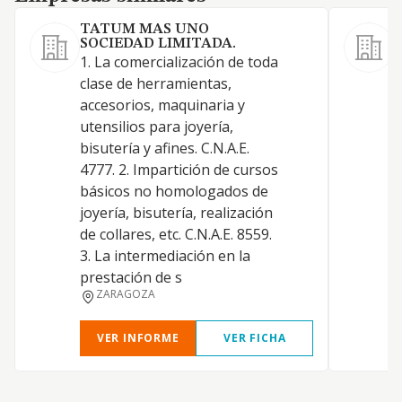
TATUM MAS UNO
SOCIEDAD LIMITADA.
1. La comercialización de toda
clase de herramientas,
accesorios, maquinaria y
N
utensilios para joyería,
E
bisutería y afines. C.N.A.E.
4777. 2. Impartición de cursos
básicos no homologados de
S
joyería, bisutería, realización
de collares, etc. C.N.A.E. 8559.
3. La intermediación en la
D
prestación de s
ZARAGOZA
VER INFORME
VER FICHA