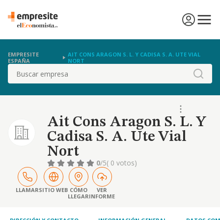
EMPRESITE
AIT CONS ARAGON S. L. Y CADISA S. A. UTE VIAL
ESPAÑA
NORT
Buscar
Ait Cons Aragon S. L. Y
Cadisa S. A. Ute Vial
Nort
0
/5
( 0 votos)
LLAMAR
SITIO WEB
CÓMO
VER
LLEGAR
INFORME