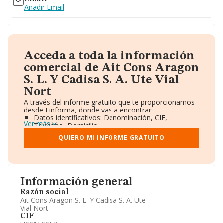
Añadir Email
Acceda a toda la información
comercial de Ait Cons Aragon
S. L. Y Cadisa S. A. Ute Vial
Nort
A través del informe gratuito que te proporcionamos
desde Einforma, donde vas a encontrar:
Datos identificativos: Denominación, CIF,
Ver más
Teléfono, Domicilio.
Informe Mercantil Completo (BORME).
QUIERO MI INFORME GRATUITO
Gráficos de Evolución Ventas y Empleados.
Consejo de Administración y Administradores.
Directivos y Ejecutivos.
Accionistas.
Participaciones y Vinculaciones en otras empresas.
Información general
Artículos de prensa publicados sobre la empresa.
Información oficial y registral complementaria.
Razón social
Ait Cons Aragon S. L. Y Cadisa S. A. Ute
Vial Nort
CIF