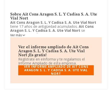
Sobre Ait Cons Aragon S. L. Y Cadisa S. A. Ute
Vial Nort
Ait Cons Aragon S. L. Y Cadisa S. A. Ute Vial Nort
tiene 17 años de antigüedad acumulados.
Ait Cons
Aragon S. L. Y Cadisa S. A. Ute Vial Nort
se
encuentra en Calle Francisco Vitoria, 26 - IZ 5 BI. Su
Ver más
actividad CNAE está incluida en 7112 - Servicios técnicos
de ingeniería y otras actividades relacionadas con el
asesoramiento técnico.
Ait Cons Aragon S. L. Y
Ver el informe ampliado de Ait Cons
Cadisa S. A. Ute Vial Nort
está registrada como Unión
Aragon S. L. Y Cadisa S. A. Ute Vial
temporal de empresas.
Nort ¡Es gratis!
Regístrate en eInforma y te regalamos el
Informe Ampliado de esta empresa.
VER INFORME AMPLIADO DE AIT CONS
ARAGON S. L. Y CADISA S. A. UTE VIAL
NORT