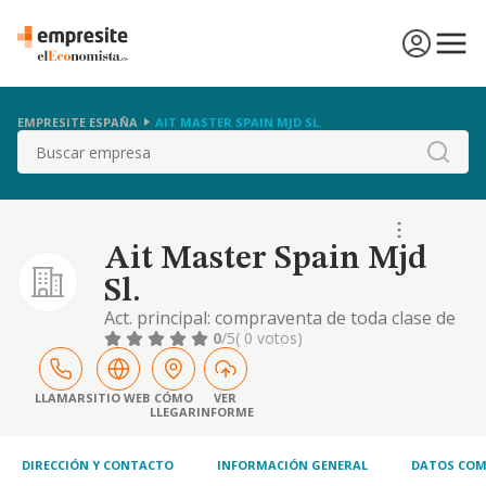
EMPRESITE ESPAÑA
AIT MASTER SPAIN MJD SL.
Buscar
Ait Master Spain Mjd
Sl.
Act. principal: compraventa de toda clase de
alimentos, material para empacar alimentos,
0
/5
( 0 votos)
maquinarias para alimentos y sus repuestos
(cnae actividad principal 4631). act.
complementarias: - comercio al por mayor
LLAMAR
SITIO WEB
CÓMO
VER
LLEGAR
INFORME
de frutas y hortalizas (4631). - comercio al
por mayor de carne y productos cárnicos, etc
DIRECCIÓN Y CONTACTO
INFORMACIÓN GENERAL
DATOS COM