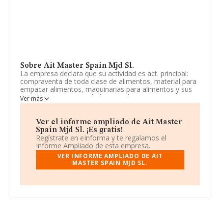
Sobre Ait Master Spain Mjd Sl.
La empresa declara que su actividad es act. principal:
compraventa de toda clase de alimentos, material para
empacar alimentos, maquinarias para alimentos y sus
repuestos (cnae actividad principal 4631). act.
Ver más
complementarias: - comercio al por mayor de frutas y
hortalizas (4631). - comercio al por mayor de carne y
productos cárnicos, etc. La empresa aparece inscrita en
Ver el informe ampliado de Ait Master
el Registro Mercantil como Sociedad Limitada. La
Spain Mjd Sl. ¡Es gratis!
actividad de referencia CNAE corresponde a 'Comercio
Regístrate en eInforma y te regalamos el
al por mayor de frutas y hortalizas', cuyo Código es
Informe Ampliado de esta empresa.
4631. La empresa no tiene actividad en mercados
VER INFORME AMPLIADO DE AIT
exteriores.
MASTER SPAIN MJD SL.
La compañía
Ait Master Spain Mjd S.L
, B75755868,
se encuentra en Avenida Los Pesqueros núm. 24 2,
(38390), Santa Ursula, en Santa Cruz De Tenerife, Islas
Canarias.
En base a la información de la que dispone INFORMA