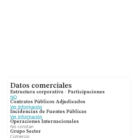
sobre 17.576 compañías, la facturación en el ámbito
nacional alcanza los 46.240 millones de euros y la media
entre todas las compañías es de 2 millones de euros de
ventas. Teniendo en cuenta la información sobre Santa
Cruz De Tenerife, en la base de datos de INFORMA
aparecen 312 empresas, cuyas ventas han alcanzado
los 780 millones de euros. Por último, con el fin de
ampliar la información relativa al ámbito de la empresa,
la antigüedad desde la constitución es de 18 años. La
media de empleados es de 9.
Datos comerciales
Estructura corporativa - Participaciones
NO
Contratos Públicos Adjudicados
Ver Información
Incidencias de Fuentes Públicas
Ver Información
Operaciones Internacionales
No constan
Grupo Sector
Comercio