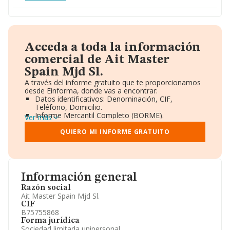
Acceda a toda la información
comercial de Ait Master
Spain Mjd Sl.
A través del informe gratuito que te proporcionamos
desde Einforma, donde vas a encontrar:
Datos identificativos: Denominación, CIF,
Teléfono, Domicilio.
Informe Mercantil Completo (BORME).
Ver más
Gráficos de Evolución Ventas y Empleados.
Consejo de Administración y Administradores.
QUIERO MI INFORME GRATUITO
Directivos y Ejecutivos.
Accionistas.
Participaciones y Vinculaciones en otras empresas.
Artículos de prensa publicados sobre la empresa.
Información oficial y registral complementaria.
Información general
Razón social
Ait Master Spain Mjd Sl.
CIF
B75755868
Forma jurídica
Sociedad limitada unipersonal