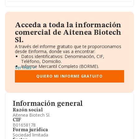
Acceda a toda la información
comercial de Aitenea Biotech
Sl.
A través del informe gratuito que te proporcionamos
desde Einforma, donde vas a encontrar:
Datos identificativos: Denominación, CIF,
Teléfono, Domicilio.
Informe Mercantil Completo (BORME).
Ver más
Gráficos de Evolución Ventas y Empleados.
Consejo de Administración y Administradores.
QUIERO MI INFORME GRATUITO
Directivos y Ejecutivos.
Accionistas.
Participaciones y Vinculaciones en otras empresas.
Artículos de prensa publicados sobre la empresa.
Información oficial y registral complementaria.
Información general
Razón social
Aitenea Biotech Sl.
CIF
B01658178
Forma jurídica
Sociedad limitada