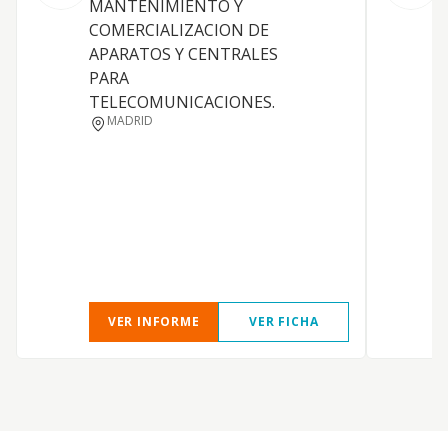
MANTENIMIENTO Y
i
COMERCIALIZACION DE
e
APARATOS Y CENTRALES
n
PARA
a
TELECOMUNICACIONES.
d
MADRID
a
a
e
a
e
VER INFORME
VER FICHA