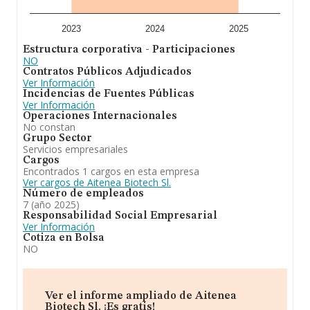
interés, los empleados de media son 5. La antigüedad
alcanza los 12 años desde la constitución.
2023
2024
2025
En resumen,
Aitenea Biotech S.L
se emplea en
Estructura corporativa - Participaciones
empresa de biotecnología promovida por el consejo
NO
superior de investigaciones científicas (csic) dedicada a
Contratos Públicos Adjudicados
la investigación y desarrollo de fármacos, materiales y
Ver Información
compuestos químicos. En el ranking de su sector, es
Incidencias de Fuentes Públicas
decir %cnae%, ha experimentado una subida. Frente al
Ver Información
2024, en el ranking nacional, de todas las empresas en
Operaciones Internacionales
España, la empresa ha experimentado una mejora.
No constan
Grupo Sector
Servicios empresariales
Cargos
Encontrados 1 cargos en esta empresa
Ver cargos de Aitenea Biotech Sl.
Número de empleados
7 (año 2025)
Responsabilidad Social Empresarial
Ver Información
Cotiza en Bolsa
NO
Ver el informe ampliado de Aitenea
Biotech Sl. ¡Es gratis!