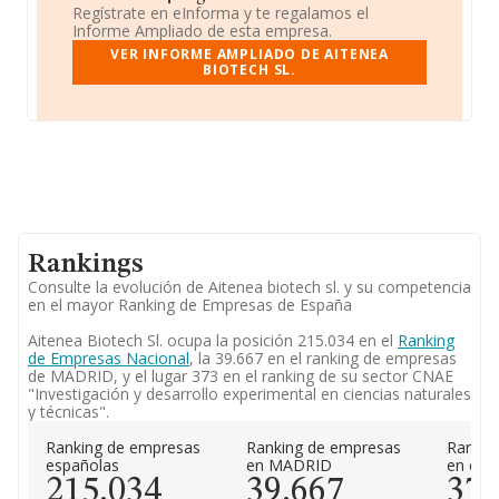
Regístrate en eInforma y te regalamos el
Informe Ampliado de esta empresa.
VER INFORME AMPLIADO DE AITENEA
BIOTECH SL.
Rankings
Consulte la evolución de Aitenea biotech sl. y su competencia
en el mayor Ranking de Empresas de España
Aitenea Biotech Sl. ocupa la posición 215.034 en el
Ranking
de Empresas Nacional
, la 39.667 en el ranking de empresas
de MADRID, y el lugar 373 en el ranking de su sector CNAE
"Investigación y desarrollo experimental en ciencias naturales
y técnicas".
Ranking de empresas
Ranking de empresas
Rankin
españolas
en MADRID
en el 
215.034
39.667
37