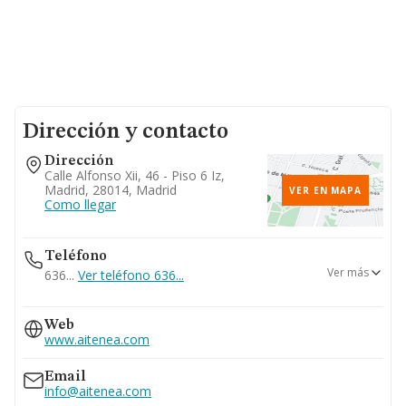
Dirección y contacto
Dirección
Calle Alfonso Xii, 46 - Piso 6 Iz,
Madrid, 28014, Madrid
VER EN MAPA
Como llegar
Teléfono
Ver más
636...
Ver teléfono 636...
600...
Web
Ver teléfono 600...
www.aitenea.com
Email
info@aitenea.com