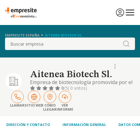
EMPRESITE ESPAÑA
AITENEA BIOTECH SL.
Buscar
Aitenea Biotech Sl.
Empresa de biotecnología promovida por el
consejo superior de investigaciones
0
/5
( 0 votos)
científicas (csic) dedicada a la investigación y
desarrollo de fármacos, materiales y
compuestos químicos.
LLAMAR
SITIO WEB
CÓMO
VER
LLEGAR
INFORME
DIRECCIÓN Y CONTACTO
INFORMACIÓN GENERAL
DATOS COM