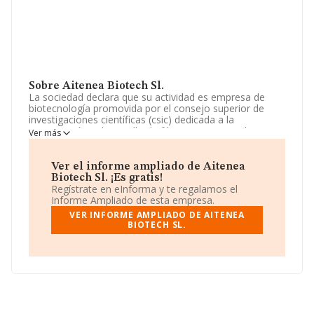
Sobre Aitenea Biotech Sl.
La sociedad declara que su actividad es empresa de
biotecnología promovida por el consejo superior de
investigaciones científicas (csic) dedicada a la
investigación y desarrollo de fármacos, materiales y
Ver más
compuestos químicos. La sociedad está inscrita en el
Registro Mercantil como Sociedad Limitada. La
actividad de referencia CNAE corresponde a '%cnae%',
Ver el informe ampliado de Aitenea
cuyo Código es 7210. La compañía no tiene actividad en
Biotech Sl. ¡Es gratis!
mercados exteriores.
Regístrate en eInforma y te regalamos el
Informe Ampliado de esta empresa.
Ha contado con el mismo número de profesionales y
VER INFORME AMPLIADO DE AITENEA
atendiendo a los datos disponibles en INFORMA, ese
BIOTECH SL.
número ha estado por encima de la media de sector.
Acerca de la información en los distintos rankings: la
empresa ha subido de 75 puestos en el ranking
sectorial, pasando del 448 al 373. Se encuentran mejor
posicionadas las siguientes empresas del sector:
Tafco
Metawireless S.L
y
Life Science Praxis S.L
; sin
embargo, por detras de ella se encuentran compañías