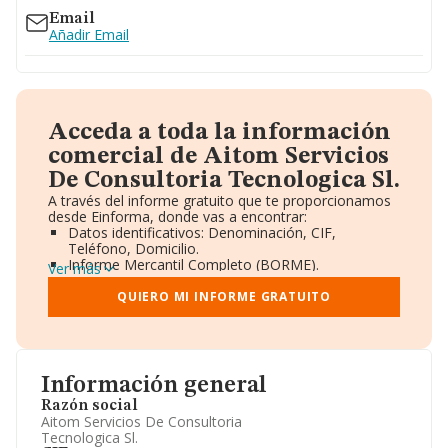
Email
Añadir Email
Acceda a toda la información
comercial de Aitom Servicios
De Consultoria Tecnologica Sl.
A través del informe gratuito que te proporcionamos
desde Einforma, donde vas a encontrar:
Datos identificativos: Denominación, CIF,
Teléfono, Domicilio.
Informe Mercantil Completo (BORME).
Ver más
Gráficos de Evolución Ventas y Empleados.
Consejo de Administración y Administradores.
QUIERO MI INFORME GRATUITO
Directivos y Ejecutivos.
Accionistas.
Participaciones y Vinculaciones en otras empresas.
Artículos de prensa publicados sobre la empresa.
Información oficial y registral complementaria.
Información general
Razón social
Aitom Servicios De Consultoria
Tecnologica Sl.