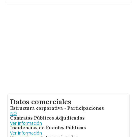
relativa a la provincia de Madrid, en la base de datos
INFORMA constan 9389 empresas, cuyas ventas han
obtenido los 12.743 millones de euros. Finalmente, para
completar los datos de sector los empleados de media
son 7. La antigüedad desde la constitución es de 14
años.
Datos comerciales
Estructura corporativa - Participaciones
NO
Contratos Públicos Adjudicados
Ver Información
Incidencias de Fuentes Públicas
Ver Información