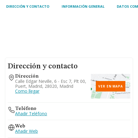
DIRECCIÓN Y CONTACTO
INFORMACIÓN GENERAL
DATOS COM
Dirección y contacto
Dirección
Calle Edgar Neville, 6 - Esc 7, Plt 00,
Puert, Madrid, 28020, Madrid
VER EN MAPA
Como llegar
Teléfono
Añadir Teléfono
Web
Añadir Web