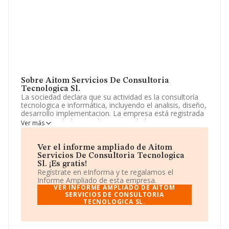
Sobre Aitom Servicios De Consultoria
Tecnologica Sl.
La sociedad declara que su actividad es la consultoría
tecnologica e informática, incluyendo el analisis, diseño,
desarrollo implementacion. La empresa está registrada
como Sociedad Limitada. Su actividad CNAE es
Ver más
'%cnae%' con código 6220. La sociedad no tiene
actividad en mercados exteriores.
Ver el informe ampliado de Aitom
La empresa
Aitom Servicios de Consultoría
Servicios De Consultoria Tecnologica
Tecnologica S.L
, NIF B26587691, está situada en Calle
Sl. ¡Es gratis!
Edgar Neville núm. 6 Esc 7, Plt 00, Puert, (28020),
Regístrate en eInforma y te regalamos el
Madrid, Madrid.
Informe Ampliado de esta empresa.
VER INFORME AMPLIADO DE AITOM
Con los datos a disposición de INFORMA sobre 25.469
SERVICIOS DE CONSULTORIA
TECNOLOGICA SL.
empresas pertenecientes al sector, a nivel nacional la
facturación asciende a 19.431 millones de euros y se
calcula un promedio de facturación de 762 mil euros
entre todas las compañías. En cuanto a la información