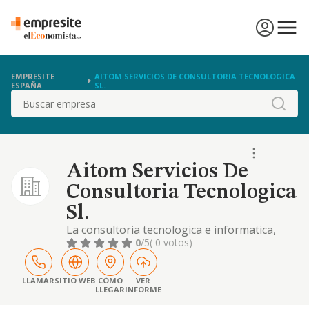
EMPRESITE
AITOM SERVICIOS DE CONSULTORIA TECNOLOGICA
ESPAÑA
SL.
Buscar
Aitom Servicios De
Consultoria Tecnologica
Sl.
La consultoria tecnologica e informatica,
incluyendo el analisis, diseño, desarrollo
0
/5
( 0 votos)
implementacion
LLAMAR
SITIO WEB
CÓMO
VER
LLEGAR
INFORME