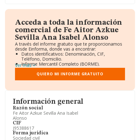
Acceda a toda la información
comercial de Fe Aitor Azkue
Sevilla Ana Isabel Alonso
A través del informe gratuito que te proporcionamos
desde Einforma, donde vas a encontrar:
Datos identificativos: Denominación, CIF,
Teléfono, Domicilio.
Informe Mercantil Completo (BORME).
Ver más
Gráficos de Evolución Ventas y Empleados.
Consejo de Administración y Administradores.
QUIERO MI INFORME GRATUITO
Directivos y Ejecutivos.
Accionistas.
Participaciones y Vinculaciones en otras empresas.
Artículos de prensa publicados sobre la empresa.
Información oficial y registral complementaria.
Información general
Razón social
Fe Aitor Azkue Sevilla Ana Isabel
Alonso
CIF
J95388617
Forma jurídica
Sociedad civil