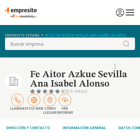
EMPRESITE ESPAÑA
FE AITOR AZKUE SEVILLA ANA ISABEL ALONSO
Buscar
Fe Aitor Azkue Sevilla
Ana Isabel Alonso
0
/5
( 0 votos)
LLAMAR
SITIO WEB
CÓMO
VER
LLEGAR
INFORME
DIRECCIÓN Y CONTACTO
INFORMACIÓN GENERAL
DATOS COM