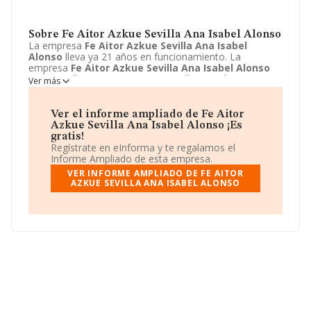
Sobre Fe Aitor Azkue Sevilla Ana Isabel Alonso
La empresa
Fe Aitor Azkue Sevilla Ana Isabel
Alonso
lleva ya 21 años en funcionamiento. La
empresa
Fe Aitor Azkue Sevilla Ana Isabel Alonso
sita en Calle Carniceria Vieja, 29, Bilbao, Bizkaia. La
Ver más
actividad CNAE de esta compañía es 4775 - Comercio al
por menor de productos de cosmética e higiene. La
emprea
Fe Aitor Azkue Sevilla Ana Isabel Alonso
se
Ver el informe ampliado de Fe Aitor
registra como Sociedad civil.
Azkue Sevilla Ana Isabel Alonso ¡Es
gratis!
Regístrate en eInforma y te regalamos el
Informe Ampliado de esta empresa.
VER INFORME AMPLIADO DE FE AITOR
AZKUE SEVILLA ANA ISABEL ALONSO