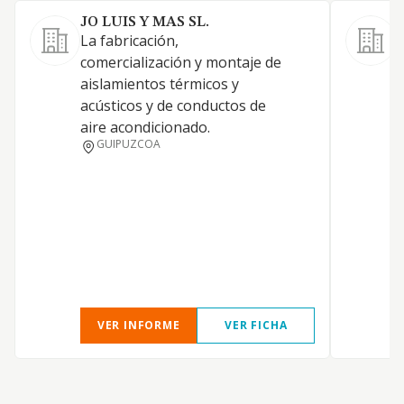
JO LUIS Y MAS SL.
La fabricación,
A
comercialización y montaje de
e
aislamientos térmicos y
a
acústicos y de conductos de
c
aire acondicionado.
a
GUIPUZCOA
t
e
i
g
d
e
c
VER INFORME
VER FICHA