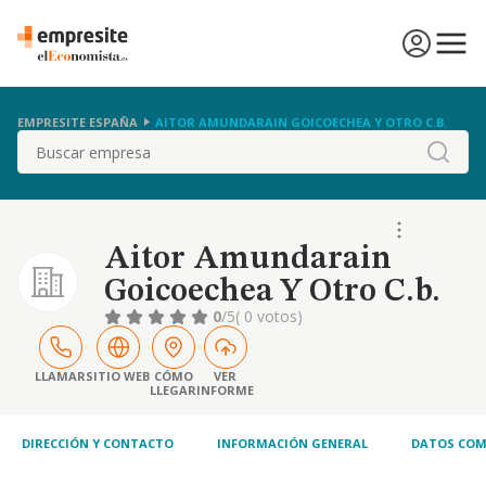
EMPRESITE ESPAÑA
AITOR AMUNDARAIN GOICOECHEA Y OTRO C.B.
Buscar
Aitor Amundarain
Goicoechea Y Otro C.b.
0
/5
( 0 votos)
LLAMAR
SITIO WEB
CÓMO
VER
LLEGAR
INFORME
DIRECCIÓN Y CONTACTO
INFORMACIÓN GENERAL
DATOS COM