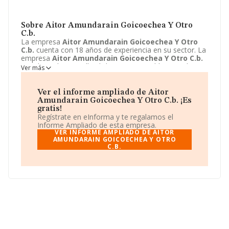
Sobre Aitor Amundarain Goicoechea Y Otro
C.b.
La empresa
Aitor Amundarain Goicoechea Y Otro
C.b.
cuenta con 18 años de experiencia en su sector. La
empresa
Aitor Amundarain Goicoechea Y Otro C.b.
con domicilio en Calle Elizburu, 3, Hernialde, Gipuzkoa.
Ver más
Su principal actividad CNAE es 4399 - Otras actividades
de construcción especializada n.c.o.p.. La empresa
Aitor
Amundarain Goicoechea Y Otro C.b.
está inscrita
Ver el informe ampliado de Aitor
como Comunidad de bienes.
Amundarain Goicoechea Y Otro C.b. ¡Es
gratis!
Regístrate en eInforma y te regalamos el
Informe Ampliado de esta empresa.
VER INFORME AMPLIADO DE AITOR
AMUNDARAIN GOICOECHEA Y OTRO
C.B.