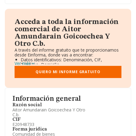
Acceda a toda la información
comercial de Aitor
Amundarain Goicoechea Y
Otro C.b.
A través del informe gratuito que te proporcionamos
desde Einforma, donde vas a encontrar:
Datos identificativos: Denominación, CIF,
Ver más
Teléfono, Domicilio.
Informe Mercantil Completo (BORME).
QUIERO MI INFORME GRATUITO
Gráficos de Evolución Ventas y Empleados.
Consejo de Administración y Administradores.
Directivos y Ejecutivos.
Accionistas.
Participaciones y Vinculaciones en otras empresas.
Información general
Artículos de prensa publicados sobre la empresa.
Información oficial y registral complementaria.
Razón social
Aitor Amundarain Goicoechea Y Otro
C.b.
CIF
E20948733
Forma jurídica
Comunidad de bienes