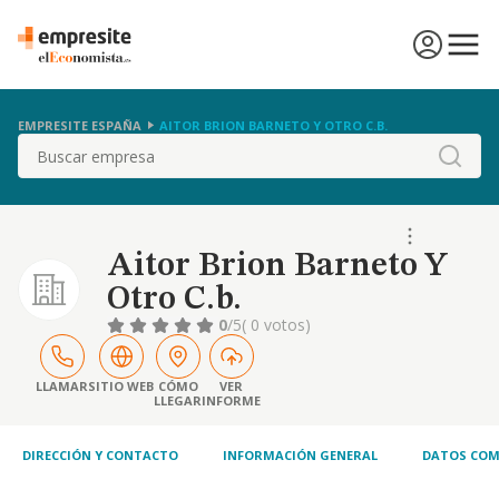
EMPRESITE ESPAÑA
AITOR BRION BARNETO Y OTRO C.B.
Buscar
Aitor Brion Barneto Y
Otro C.b.
0
/5
( 0 votos)
LLAMAR
SITIO WEB
CÓMO
VER
LLEGAR
INFORME
DIRECCIÓN Y CONTACTO
INFORMACIÓN GENERAL
DATOS COM