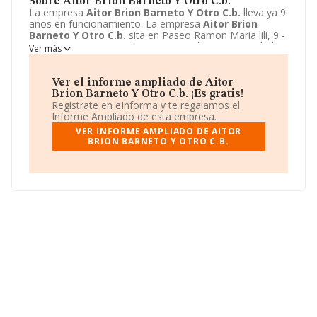
Sobre Aitor Brion Barneto Y Otro C.b.
La empresa
Aitor Brion Barneto Y Otro C.b.
lleva ya 9
años en funcionamiento. La empresa
Aitor Brion
Barneto Y Otro C.b.
sita en Paseo Ramon Maria lili, 9 -
EN 2, Donostia/san Sebastian, Gipuzkoa. La actividad
Ver más
CNAE de esta compañía es 6920 - Actividades de
contabilidad, teneduría de libros, auditoría y asesoría
fiscal. La emprea
Aitor Brion Barneto Y Otro C.b.
se
Ver el informe ampliado de Aitor
registra como Comunidad de bienes.
Brion Barneto Y Otro C.b. ¡Es gratis!
Regístrate en eInforma y te regalamos el
Informe Ampliado de esta empresa.
VER INFORME AMPLIADO DE AITOR
BRION BARNETO Y OTRO C.B.