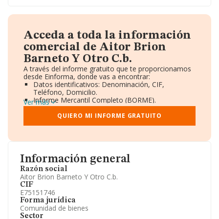
Acceda a toda la información
comercial de Aitor Brion
Barneto Y Otro C.b.
A través del informe gratuito que te proporcionamos
desde Einforma, donde vas a encontrar:
Datos identificativos: Denominación, CIF,
Teléfono, Domicilio.
Informe Mercantil Completo (BORME).
Ver más
Gráficos de Evolución Ventas y Empleados.
Consejo de Administración y Administradores.
QUIERO MI INFORME GRATUITO
Directivos y Ejecutivos.
Accionistas.
Participaciones y Vinculaciones en otras empresas.
Artículos de prensa publicados sobre la empresa.
Información oficial y registral complementaria.
Información general
Razón social
Aitor Brion Barneto Y Otro C.b.
CIF
E75151746
Forma jurídica
Comunidad de bienes
Sector