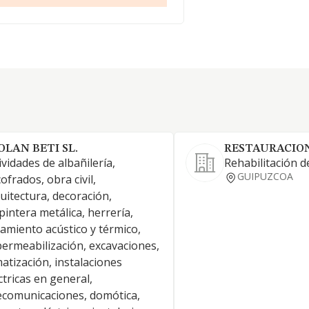
OLAN BETI SL.
RESTAURACION
ividades de albañilería,
Rehabilitación de
GUIPUZCOA
ofrados, obra civil,
uitectura, decoración,
pintera metálica, herrería,
lamiento acústico y térmico,
ermeabilización, excavaciones,
matización, instalaciones
ctricas en general,
ecomunicaciones, domótica,