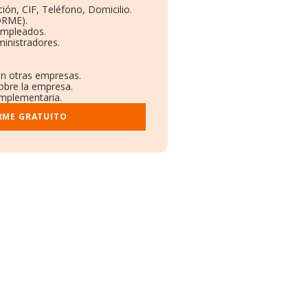
ión, CIF, Teléfono, Domicilio.
ORME).
Empleados.
inistradores.
en otras empresas.
sobre la empresa.
complementaria.
RME GRATUITO