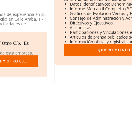
Datos identificativos: Denominac
Informe Mercantil Completo (B
Gráficos de Evolución Ventas y 
os de experiencia en su
Consejo de Administración y Adm
lio en Calle Araba, 1 - 1
Directivos y Ejecutivos.
actividades de
Accionistas.
nfort Y Otro C.b.
está
Participaciones y Vinculaciones 
Artículos de prensa publicados 
Información oficial y registral 
Otro C.b. ¡Es
QUIERO MI INFO
 de esta empresa.
 Y OTRO C.B.