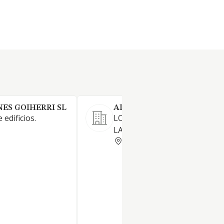
ES GOIHERRI SL
ALBAÑILERIA MARGAL SL
 edificios.
LOS TRABAJOS DE ALBANILER
LA CONSTRUCCION EN GEN
GUIPUZCOA