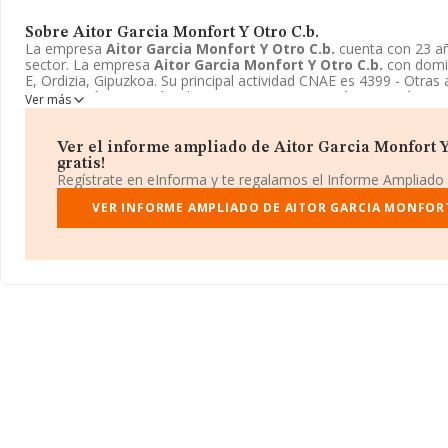
Sobre Aitor Garcia Monfort Y Otro C.b.
La empresa
Aitor Garcia Monfort Y Otro C.b.
cuenta con 23 añ
sector. La empresa
Aitor Garcia Monfort Y Otro C.b.
con domici
E, Ordizia, Gipuzkoa. Su principal actividad CNAE es 4399 - Otras 
construcción especializada n.c.o.p.. La empresa
Aitor Garcia Mo
Ver más
inscrita como Comunidad de bienes.
Ver el informe ampliado de Aitor Garcia Monfort Y 
gratis!
Regístrate en eInforma y te regalamos el Informe Ampliado
VER INFORME AMPLIADO DE AITOR GARCIA MONFORT