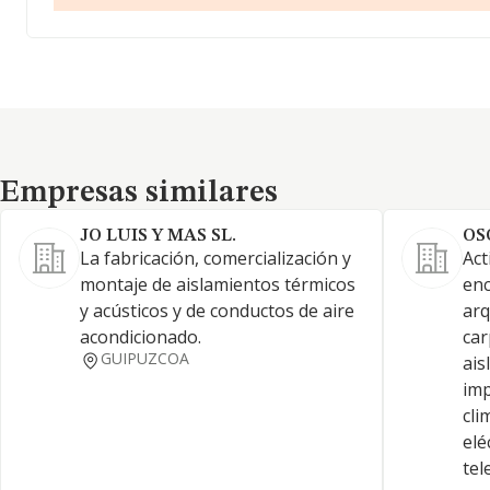
Empresas similares
Empresas similares
JO LUIS Y MAS SL.
OS
La fabricación, comercialización y
Act
montaje de aislamientos térmicos
enc
y acústicos y de conductos de aire
arq
acondicionado.
car
GUIPUZCOA
ais
imp
cli
elé
tel