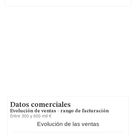
social establecido en Calle Maximo Aguirre núm. 26 Bj,
(48011), en el municipio de Bilbao, provincia de Vizcaya,
País Vasco.
En base a la información de la que dispone INFORMA
sobre 3.389 compañías, a nivel nacional la facturación
asciende a 1.079 millones de euros y la media entre
todas las compañías es de 318 mil euros de ventas en
2017. En cuanto a la información relativa a la provincia
de Vizcaya, en la base de datos de INFORMA aparecen
73 empresas, con ventas en 2017 de hasta 8 millones
de euros. Para aportar ulterior información de interés en
el ámbito sectorial, la antigüedad alcanza los 18 años
desde la constitución. La media de empleados es de 2.
Datos comerciales
Evolución de ventas - rango de facturación
Entre 300 y 600 mil €
Evolución de las ventas