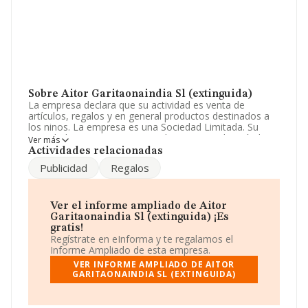
Sobre Aitor Garitaonaindia Sl (extinguida)
La empresa declara que su actividad es venta de
artículos, regalos y en general productos destinados a
los ninos. La empresa es una Sociedad Limitada. Su
actividad CNAE es 'Comercio al por menor de artículos
Ver más
deportivos en establecimientos especializados' con
Actividades relacionadas
código 4764. La compañía no tiene actividad en
Publicidad
Regalos
mercados exteriores.
Ha tenido el mismo número de empleados y según las
cifras existentes en la base de datos de INFORMA, el
Ver el informe ampliado de Aitor
número de empleados ha estado por encima de la
Garitaonaindia Sl (extinguida) ¡Es
media de sector.
gratis!
Regístrate en eInforma y te regalamos el
Para ponerse en contacto con sus oficinas, la empresa
Informe Ampliado de esta empresa.
facilita el número de teléfono 944399752 y su correo es
VER INFORME AMPLIADO DE AITOR
maga@magabilbao.es
.
GARITAONAINDIA SL (EXTINGUIDA)
La sociedad española
Aitor Garitaonaindia S.L
(extinguida)
, con NIF B95541769, tiene su domicilio