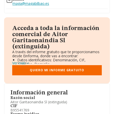
maga@magabilbao.es
Acceda a toda la información
comercial de Aitor
Garitaonaindia Sl
(extinguida)
A través del informe gratuito que te proporcionamos
desde Einforma, donde vas a encontrar:
Datos identificativos: Denominación, CIF,
Ver más
Teléfono, Domicilio.
Informe Mercantil Completo (BORME).
QUIERO MI INFORME GRATUITO
Gráficos de Evolución Ventas y Empleados.
Consejo de Administración y Administradores.
Directivos y Ejecutivos.
Accionistas.
Participaciones y Vinculaciones en otras empresas.
Información general
Artículos de prensa publicados sobre la empresa.
Información oficial y registral complementaria.
Razón social
Aitor Garitaonaindia Sl (extinguida)
CIF
B95541769