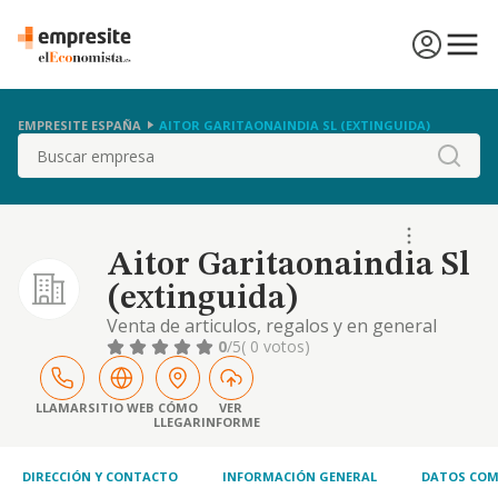
EMPRESITE ESPAÑA
AITOR GARITAONAINDIA SL (EXTINGUIDA)
Buscar
Aitor Garitaonaindia Sl
(extinguida)
Venta de articulos, regalos y en general
productos destinados a los ninos.
0
/5
( 0 votos)
LLAMAR
SITIO WEB
CÓMO
VER
LLEGAR
INFORME
DIRECCIÓN Y CONTACTO
INFORMACIÓN GENERAL
DATOS COM