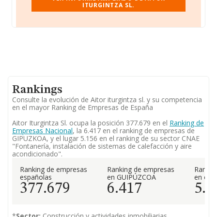
ITURGINTZA SL.
Rankings
Consulte la evolución de Aitor iturgintza sl. y su competencia
en el mayor Ranking de Empresas de España
Aitor Iturgintza Sl. ocupa la posición 377.679 en el
Ranking de
Empresas Nacional
, la 6.417 en el ranking de empresas de
GIPUZKOA, y el lugar 5.156 en el ranking de su sector CNAE
"Fontanería, instalación de sistemas de calefacción y aire
acondicionado".
Ranking de empresas
Ranking de empresas
Rankin
españolas
en GUIPÚZCOA
en el 
377.679
6.417
5.1
*
Sector:
Construcción y actividades inmobiliarias