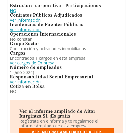
Fontanería, instalaciones de sistemas de calefacción y
Estructura corporativa - Participaciones
aire acondicionado, ha experimentado una subida,
NO
aunque frente al 2023, en el ranking nacional, de todas
Contratos Públicos Adjudicados
las empresas en España, la empresa ha retrocedido.
Ver Información
Incidencias de Fuentes Públicas
Ver Información
Operaciones Internacionales
No constan
Grupo Sector
Construcción y actividades inmobiliarias
Cargos
Encontrados 1 cargos en esta empresa
Ver cargos de Empresa
Número de empleados
1 (año 2024)
Responsabilidad Social Empresarial
Ver Información
Cotiza en Bolsa
NO
Ver el informe ampliado de Aitor
Iturgintza Sl. ¡Es gratis!
Regístrate en eInforma y te regalamos el
Informe Ampliado de esta empresa.
VER INFORME AMPLIADO DE AITOR