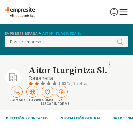
EMPRESITE ESPAÑA
AITOR ITURGINTZA SL.
Buscar
Aitor Iturgintza Sl.
Fontaneria.
1.33
/5
( 3 votos)
LLAMAR
SITIO WEB
CÓMO
VER
LLEGAR
INFORME
DIRECCIÓN Y CONTACTO
INFORMACIÓN GENERAL
DATOS COM