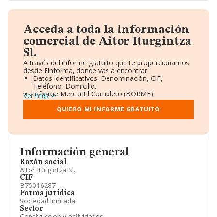
Acceda a toda la información
comercial de Aitor Iturgintza
Sl.
A través del informe gratuito que te proporcionamos
desde Einforma, donde vas a encontrar:
Datos identificativos: Denominación, CIF,
Teléfono, Domicilio.
Informe Mercantil Completo (BORME).
Ver más
Gráficos de Evolución Ventas y Empleados.
Consejo de Administración y Administradores.
QUIERO MI INFORME GRATUITO
Directivos y Ejecutivos.
Accionistas.
Participaciones y Vinculaciones en otras empresas.
Artículos de prensa publicados sobre la empresa.
Información oficial y registral complementaria.
Información general
Razón social
Aitor Iturgintza Sl.
CIF
B75016287
Forma jurídica
Sociedad limitada
Sector
Construcción y actividades