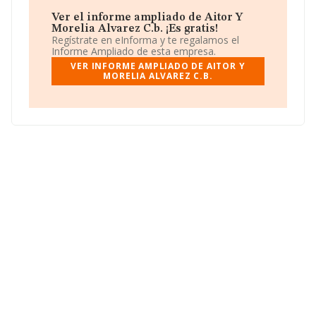
Aitor Y Morelia Alvarez C.b.
toma la forma jurídica de
Comunidad de bienes.
Ver el informe ampliado de Aitor Y
Morelia Alvarez C.b. ¡Es gratis!
Regístrate en eInforma y te regalamos el
Informe Ampliado de esta empresa.
VER INFORME AMPLIADO DE AITOR Y
MORELIA ALVAREZ C.B.