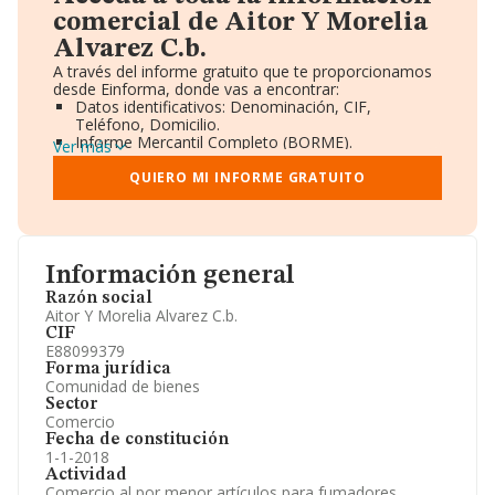
comercial de Aitor Y Morelia
Alvarez C.b.
A través del informe gratuito que te proporcionamos
desde Einforma, donde vas a encontrar:
Datos identificativos: Denominación, CIF,
Teléfono, Domicilio.
Informe Mercantil Completo (BORME).
Ver más
Gráficos de Evolución Ventas y Empleados.
Consejo de Administración y Administradores.
QUIERO MI INFORME GRATUITO
Directivos y Ejecutivos.
Accionistas.
Participaciones y Vinculaciones en otras empresas.
Artículos de prensa publicados sobre la empresa.
Información oficial y registral complementaria.
Información general
Razón social
Aitor Y Morelia Alvarez C.b.
CIF
E88099379
Forma jurídica
Comunidad de bienes
Sector
Comercio
Fecha de constitución
1-1-2018
Actividad
Comercio al por menor artículos para fumadores