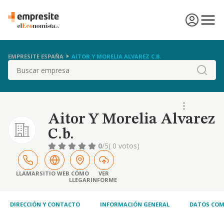
EMPRESITE ESPAÑA
AITOR Y MORELIA ALVAREZ C.B.
Buscar
Aitor Y Morelia Alvarez
C.b.
0
/5
( 0 votos)
LLAMAR
SITIO WEB
CÓMO
VER
LLEGAR
INFORME
DIRECCIÓN Y CONTACTO
INFORMACIÓN GENERAL
DATOS COM