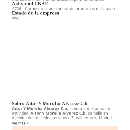
Actividad CNAE
4726 - Comercio al por menor de productos de tabaco
Estado de la empresa
Viva
Sobre Aitor Y Morelia Alvarez C.b.
Aitor Y Morelia Alvarez C.b.
cuenta con 8 años de
actividad.
Aitor Y Morelia Alvarez C.b.
se halla en
Avenida del mar Mediterraneo, 3, Valdemoro, Madrid.
La empresa enmarca su principal actividad CNAE como
Ver más
4726 - Comercio al por menor de productos de tabaco.