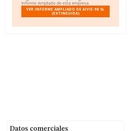
alcanzado los 345 millones de euros. Como información
Informe Ampliado de esta empresa.
adicional de interés, la antigüedad alcanza los 19 años
VER INFORME AMPLIADO DE AIVIS-96 SL
desde la constitución. La media de empleados de las
(EXTINGUIDA)
empresas es de 3.
Datos comerciales