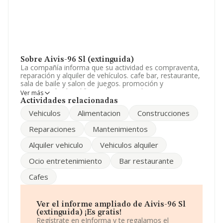
Sobre Aivis-96 Sl (extinguida)
La compañía informa que su actividad es compraventa,
reparación y alquiler de vehículos. cafe bar, restaurante,
sala de baile y salon de juegos. promoción y
construcción de edificios. directa e indirectamente. La
Ver más
empresa aparece inscrita en el Registro Mercantil como
Actividades relacionadas
Sociedad Limitada. Su CNAE corresponde a 9531 con
Vehiculos
Alimentacion
Construcciones
código '%cnae%'. La empresa no tiene actividad en
mercados exteriores.
Reparaciones
Mantenimientos
La compañía
Aivis-96 S.L (extinguida)
, NIF
Alquiler vehiculo
Vehiculos alquiler
B30514673, tiene domicilio fiscal en Carretera De
Granada Km 267, (30800), Lorca, Murcia.
Ocio entretenimiento
Bar restaurante
En relación con el sector y disponiendo de los datos de
Cafes
hasta 39.493 empresas, la facturación en el ámbito
nacional alcanza los 11.044 millones de euros y la media
de facturación de ventas entre todas las compañías
alcanza los 279 mil euros. Teniendo en cuenta la
Ver el informe ampliado de Aivis-96 Sl
información sobre Murcia, en la base de datos
(extinguida) ¡Es gratis!
INFORMA constan 1295 empresas, cuyas ventas han
Regístrate en eInforma y te regalamos el