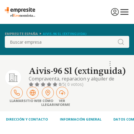
EMPRESITE ESPAÑA
AIVIS-96 SL (EXTINGUIDA)
Buscar
Aivis-96 Sl (extinguida)
Compraventa, reparacion y alquiler de
vehiculos. cafe bar, restaurante, sala de baile
0
/5
( 0 votos)
y salon de juegos. promocion y construccion
de edificios. directa e indirectamente.
LLAMAR
SITIO WEB
CÓMO
VER
LLEGAR
INFORME
DIRECCIÓN Y CONTACTO
INFORMACIÓN GENERAL
DATOS COM