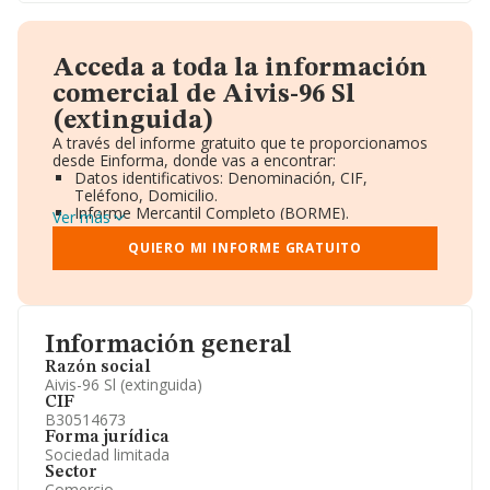
Acceda a toda la información
comercial de Aivis-96 Sl
(extinguida)
A través del informe gratuito que te proporcionamos
desde Einforma, donde vas a encontrar:
Datos identificativos: Denominación, CIF,
Teléfono, Domicilio.
Informe Mercantil Completo (BORME).
Ver más
Gráficos de Evolución Ventas y Empleados.
Consejo de Administración y Administradores.
QUIERO MI INFORME GRATUITO
Directivos y Ejecutivos.
Accionistas.
Participaciones y Vinculaciones en otras empresas.
Artículos de prensa publicados sobre la empresa.
Información oficial y registral complementaria.
Información general
Razón social
Aivis-96 Sl (extinguida)
CIF
B30514673
Forma jurídica
Sociedad limitada
Sector
Comercio