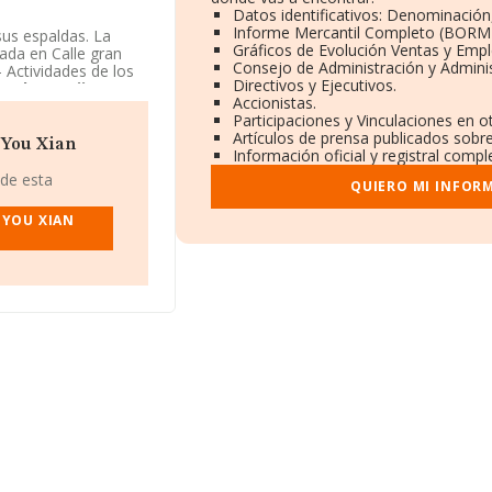
Datos identificativos: Denominación,
Informe Mercantil Completo (BORM
us espaldas. La
Gráficos de Evolución Ventas y Emp
zada en Calle gran
Consejo de Administración y Admini
 Actividades de los
Directivos y Ejecutivos.
ngzhou Keji You
Accionistas.
njeras.
Participaciones y Vinculaciones en 
Artículos de prensa publicados sobr
 You Xian
Información oficial y registral comp
 de esta
QUIERO MI INFOR
 YOU XIAN