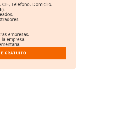
 CIF, Teléfono, Domicilio.
E).
leados.
stradores.
otras empresas.
e la empresa.
lementaria.
ME GRATUITO