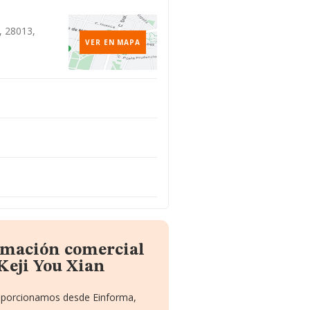
, 28013,
VER EN MAPA
ormación comercial
eji You Xian
proporcionamos desde Einforma,