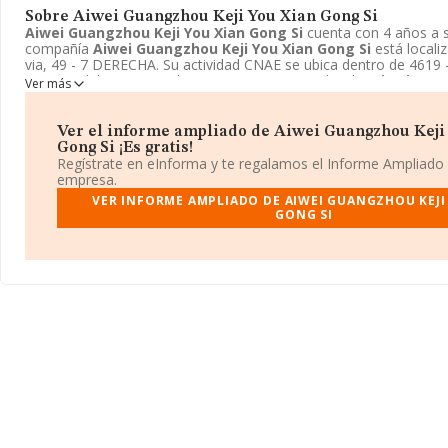
Sobre Aiwei Guangzhou Keji You Xian Gong Si
Aiwei Guangzhou Keji You Xian Gong Si
cuenta con 4 años a s
compañía
Aiwei Guangzhou Keji You Xian Gong Si
está locali
via, 49 - 7 DERECHA. Su actividad CNAE se ubica dentro de 4619 -
agentes del comercio al por mayor no especializado.
Aiwei Gua
Ver más
Xian Gong Si
tiene un modelo de sociedad Otras entidades extra
Ver el informe ampliado de Aiwei Guangzhou Keji
Gong Si ¡Es gratis!
Regístrate en eInforma y te regalamos el Informe Ampliado
empresa.
VER INFORME AMPLIADO DE AIWEI GUANGZHOU KEJI
GONG SI