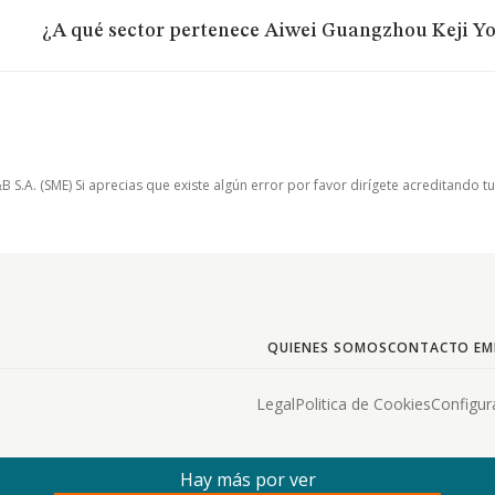
¿A qué sector pertenece Aiwei Guangzhou Keji Y
.A. (SME) Si aprecias que existe algún error por favor dirígete acreditando t
QUIENES SOMOS
CONTACTO EM
Legal
Politica de Cookies
Configur
Hay más por ver